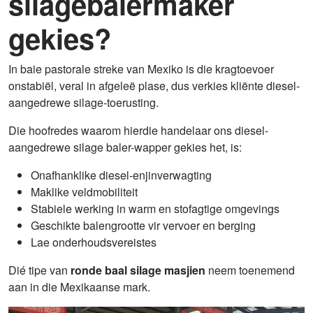
silagebalermaker
gekies?
In baie pastorale streke van Mexiko is die kragtoevoer
onstabiël, veral in afgeleë plase, dus verkies kliënte diesel-
aangedrewe silage-toerusting.
Die hoofredes waarom hierdie handelaar ons diesel-
aangedrewe silage baler-wapper gekies het, is:
Onafhanklike diesel-enjinverwagting
Maklike veldmobiliteit
Stabiele werking in warm en stofagtige omgevings
Geschikte balengrootte vir vervoer en berging
Lae onderhoudsvereistes
Dié tipe van
ronde baal silage masjien
neem toenemend
aan in die Mexikaanse mark.