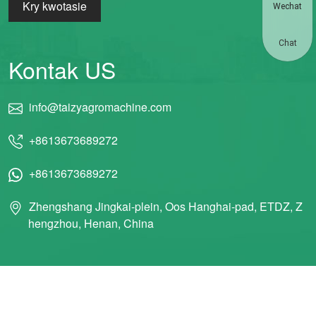
Kry kwotasie
Wechat
Chat
Kontak US
info@taizyagromachine.com
+8613673689272
+8613673689272
Zhengshang Jingkai-plein, Oos Hanghai-pad, ETDZ, Z
hengzhou, Henan, China
© 2011 Taizy Machinery Co., Ltd. ALLE REGTE VOORBEHOU