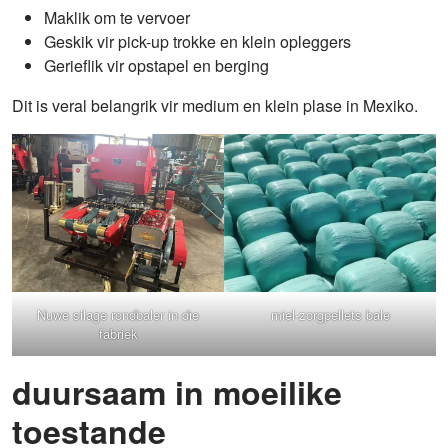
Maklik om te vervoer
Geskik vir pick-up trokke en klein opleggers
Gerieflik vir opstapel en berging
Dit is veral belangrik vir medium en klein plase in Mexiko.
Nuwe silage rondbaler in die
miel-zorgpellets bale
fabriek
duursaam in moeilike
toestande