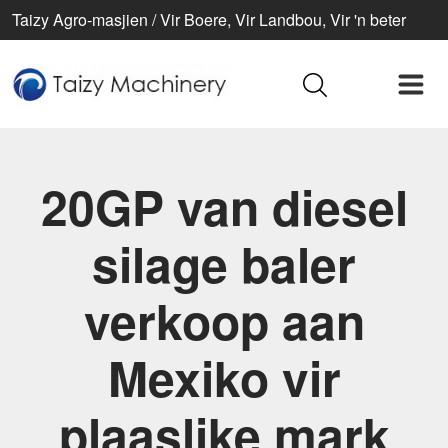
Taizy Agro-masjien / Vir Boere, Vir Landbou, Vir 'n beter
lewe
20GP van diesel
silage baler
verkoop aan
Mexiko vir
plaaslike mark