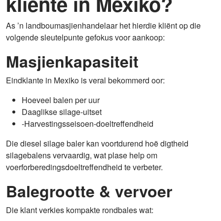
kliënte in Mexiko?
As ’n landboumasjienhandelaar het hierdie kliënt op die
volgende sleutelpunte gefokus voor aankoop:
Masjienkapasiteit
Eindklante in Mexiko is veral bekommerd oor:
Hoeveel balen per uur
Daaglikse silage-uitset
-Harvestingsseisoen-doeltreffendheid
Die diesel silage baler kan voortdurend hoë digtheid
silagebalens vervaardig, wat plase help om
voerforberedingsdoeltreffendheid te verbeter.
Balegrootte & vervoer
Die klant verkies kompakte rondbales wat: