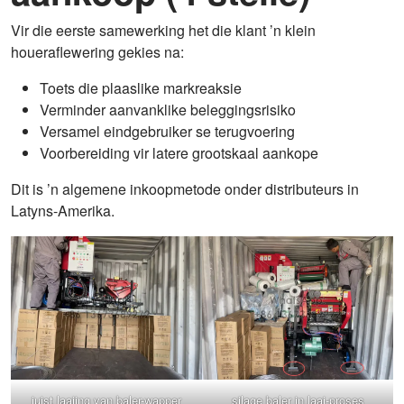
Vir die eerste samewerking het die klant ’n klein
houeraflewering gekies na:
Toets die plaaslike markreaksie
Verminder aanvanklike beleggingsrisiko
Versamel eindgebruiker se terugvoering
Voorbereiding vir latere grootskaal aankope
Dit is ’n algemene inkoopmetode onder distributeurs in
Latyns-Amerika.
juist laaiing van baler-wapper
silage baler in laai-proses