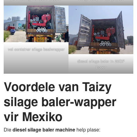
vol container silage baalwrapper
diesel silage baler in 20GP
houer
Voordele van Taizy
silage baler-wapper
vir Mexiko
Die
diesel silage baler machine
help plase: