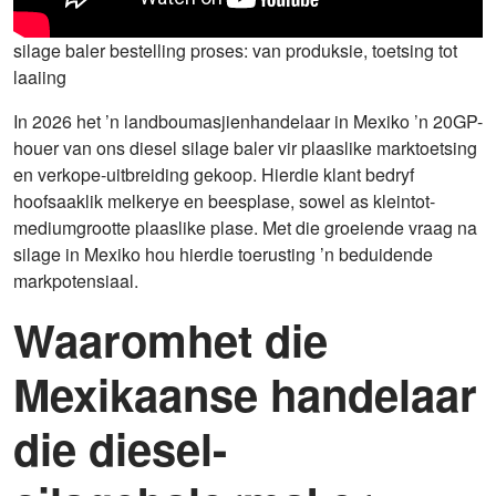
silage baler bestelling proses: van produksie, toetsing tot
laaiing
In 2026 het ’n landboumasjienhandelaar in Mexiko ’n 20GP-
houer van ons diesel silage baler vir plaaslike marktoetsing
en verkope-uitbreiding gekoop. Hierdie klant bedryf
hoofsaaklik melkerye en beesplase, sowel as kleintot-
mediumgrootte plaaslike plase. Met die groeiende vraag na
silage in Mexiko hou hierdie toerusting ’n beduidende
markpotensiaal.
Waaromhet die
Mexikaanse handelaar
die diesel-