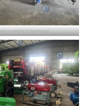
baler en omhulsel vir plaaslike mark