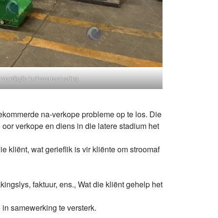
vaardigde kuilvoertoerusting
bekommerde na-verkope probleme op te los. Die
oor verkope en diens in die latere stadium het
kliënt, wat gerieflik is vir kliënte om stroomaf
kingslys, faktuur, ens., Wat die kliënt gehelp het
e in samewerking te versterk.