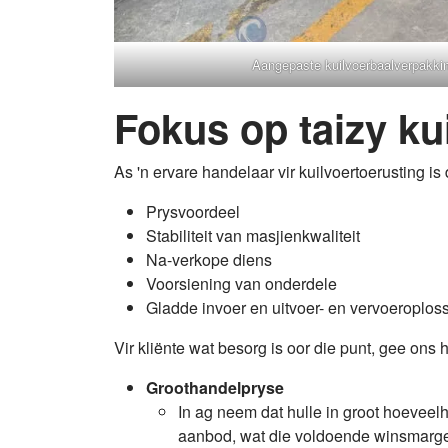
Aangepaste kuilvoerbaalverpakking
Fokus op taizy ku
As 'n ervare handelaar vir kuilvoertoerusting is 
Prysvoordeel
Stabiliteit van masjienkwaliteit
Na-verkope diens
Voorsiening van onderdele
Gladde invoer en uitvoer- en vervoeroplos
Vir kliënte wat besorg is oor die punt, gee on
Groothandelpryse
In ag neem dat hulle in groot hoevee
aanbod, wat die voldoende winsmarges 