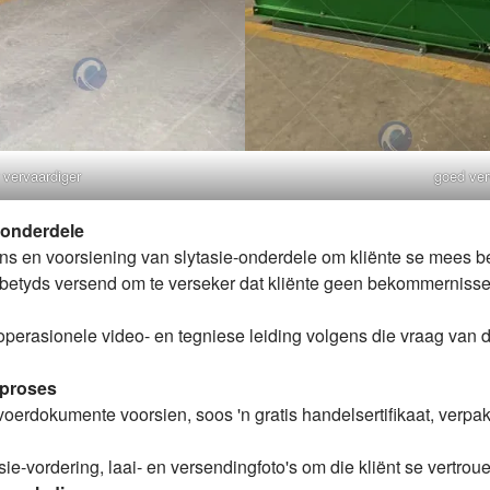
 vervaardiger
goed ver
 onderdele
ns en voorsiening van slytasie-onderdele om kliënte se mees 
betyds versend om te verseker dat kliënte geen bekommernisse 
perasionele video- en tegniese leiding volgens die vraag van die 
erproses
itvoerdokumente voorsien, soos 'n gratis handelsertifikaat, verpak
sie-vordering, laai- en versendingfoto's om die kliënt se vertrou