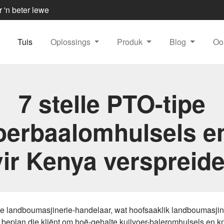
r 'n beter lewe
Tuis
Oplossings
Produk
Blog
Oo
7 stelle PTO-tipe
oerbaalomhulsels e
vir Kenya verspreide
nele landboumasjinerie-handelaar, wat hoofsaaklik landboumasjin
 beplan die kliënt om hoë-gehalte kuilvoer-baleromhulsels en k