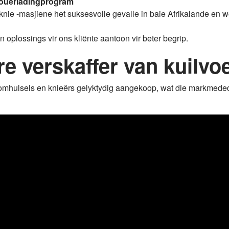
 houerladingprogram
knie -masjiene het suksesvolle gevalle in baie Afrikalande en wo
 oplossings vir ons kliënte aantoon vir beter begrip.
re verskaffer van kuilvo
eromhulsels en knieërs gelyktydig aangekoop, wat die markmeded