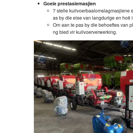
Goeie prestasiemasjien
7 stelle kuilvoerbaalomslagmasjiene e
as by die eise van langdurige en hoë in
Om aan te pas by die behoeftes van plaa
ng bied vir kuilvoerverwerking.