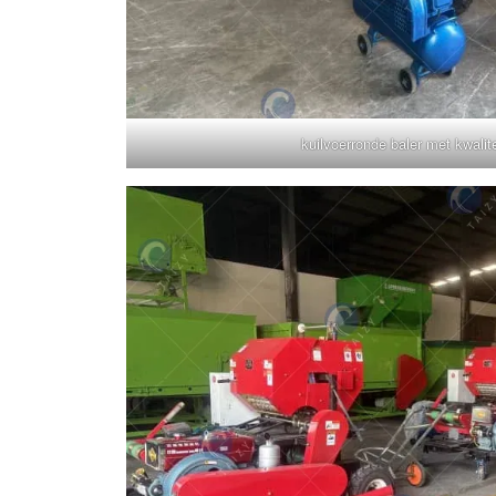
kuilvoerronde baler met kwalite