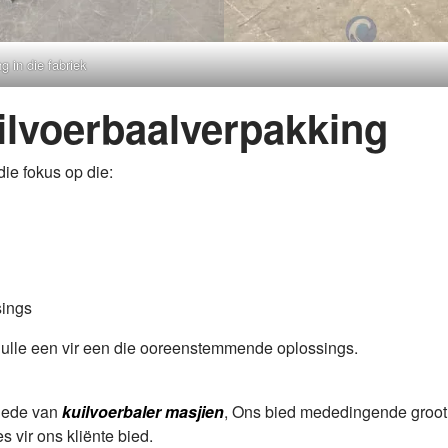
 in die fabriek
ilvoerbaalverpakking
die fokus op die:
sings
s hulle een vir een die ooreenstemmende oplossings.
lhede van
kuilvoerbaler masjien
, Ons bied mededingende grooth
vir ons kliënte bied.