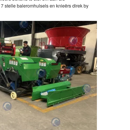
 7 stelle baleromhulsels en knieërs direk by