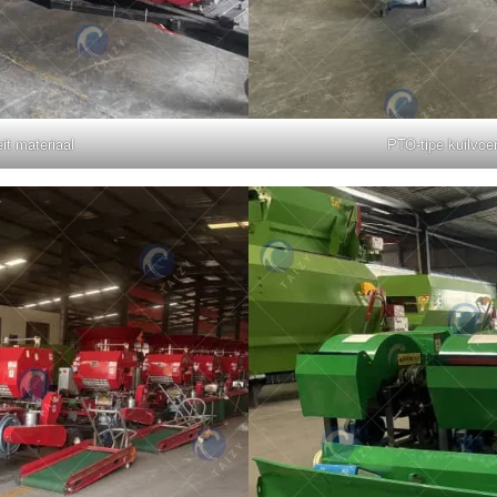
it materiaal
PTO-tipe kuilvoer