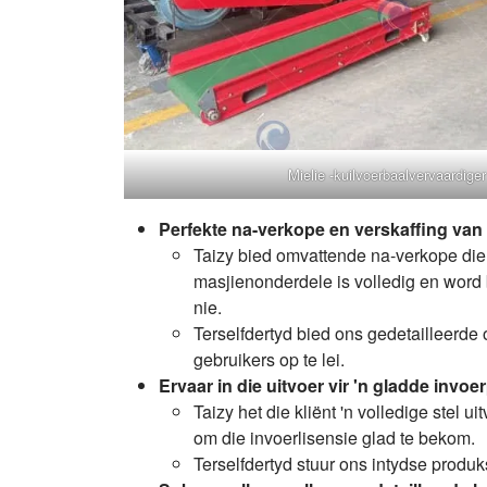
Mielie -kuilvoerbaalvervaardiger
Perfekte na-verkope en verskaffing van
Taizy bied omvattende na-verkope die
masjienonderdele is volledig en word 
nie.
Terselfdertyd bied ons gedetailleerde o
gebruikers op te lei.
Ervaar in die uitvoer vir 'n gladde invo
Taizy het die kliënt 'n volledige stel u
om die invoerlisensie glad te bekom.
Terselfdertyd stuur ons intydse produk