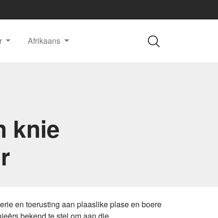
r
Afrikaans
n knie
r
erie en toerusting aan plaaslike plase en boere
nieërs bekend te stel om aan die