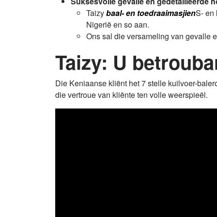
Suksesvolle gevalle en gedetailleerde
Taizy
baal- en toedraaimasjien
S- en 
Nigerië en so aan.
Ons sal die versameling van gevalle en
Taizy: U betrouba
Die Keniaanse kliënt het 7 stelle kuilvoer-bal
die vertroue van kliënte ten volle weerspieël.