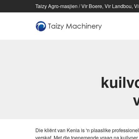
Taizy Agro-masjien / Vir Boere, Vir Landbou, Vi
kuilv
Die kliënt van Kenia is 'n plaaslike professio
verskaf. Met die toenemende vraag na kuilvoer,