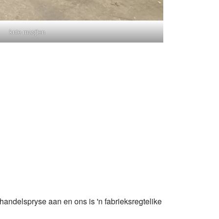
knie masjien
andelspryse aan en ons is 'n fabrieksregtelike