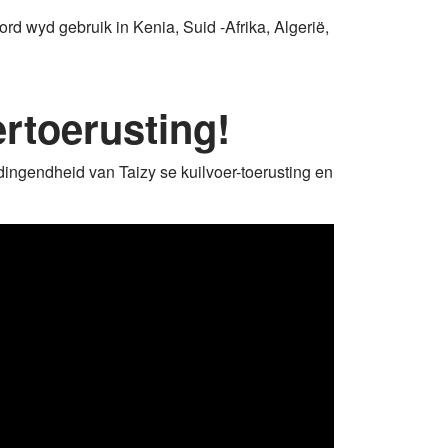
rd wyd gebruik in Kenia, Suid -Afrika, Algerië,
ertoerusting!
ingendheid van Taizy se kuilvoer-toerusting en