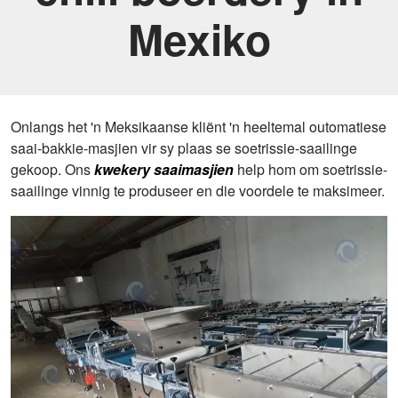
Mexiko
Onlangs het 'n Meksikaanse kliënt 'n heeltemal outomatiese
saai-bakkie-masjien vir sy plaas se soetrissie-saailinge
gekoop. Ons
kwekery saaimasjien
help hom om soetrissie-
saailinge vinnig te produseer en die voordele te maksimeer.