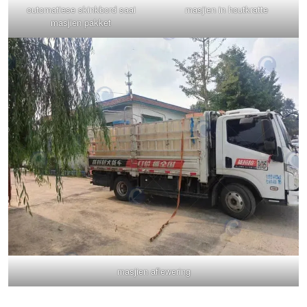
outomatiese skinkbord saai
masjien in houtkratte
masjien pakket
masjien aflewering