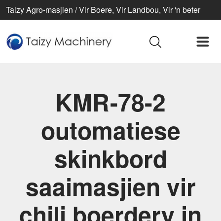
Taizy Agro-masjien / Vir Boere, Vir Landbou, Vir 'n beter
lewe
KMR-78-2
outomatiese
skinkbord
saaimasjien vir
chili boerdery in