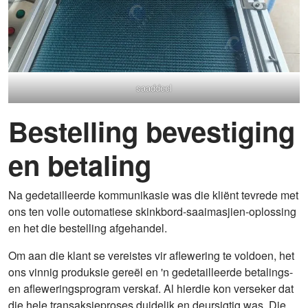
saaddeel
Bestelling bevestiging
en betaling
Na gedetailleerde kommunikasie was die kliënt tevrede met
ons ten volle outomatiese skinkbord-saaimasjien-oplossing
en het die bestelling afgehandel.
Om aan die klant se vereistes vir aflewering te voldoen, het
ons vinnig produksie gereël en 'n gedetailleerde betalings-
en afleweringsprogram verskaf. Al hierdie kon verseker dat
die hele transaksieproses duidelik en deursigtig was. Die