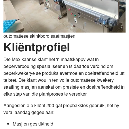
outomatiese skinkbord saaimasjien
Kliëntprofiel
Die Mexikaanse klant het 'n maatskappy wat in
peperverbouing spesialiseer en is daartoe verbind om
peperkwekerye se produksievermoë en doeltreffendheid uit
te brei. Die klant wou 'n ten volle outomatiese kwekery
saailing masjien aanskaf om presisie en doeltreffendheid in
elke stap van die plantproses te verseker.
Aangesien die kliënt 200-gat propbakkies gebruik, het hy
veral aandag gegee aan:
Masjien geskiktheid