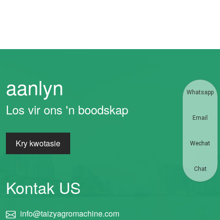
aanlyn
Whatsapp
Los vir ons 'n boodskap
Email
Kry kwotasie
Wechat
Chat
Kontak US
info@taizyagromachine.com