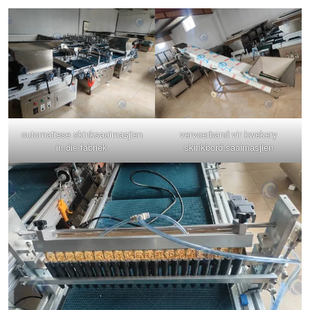
outomatiese skinksaaimasjien
vervoerband vir kwekery
in die fabriek
skinkbord saaimasjien