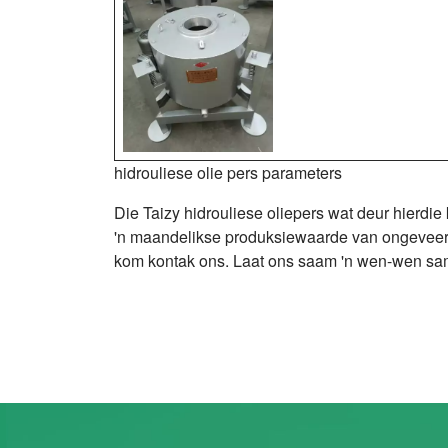
hidrouliese olie pers parameters
Die Taizy hidrouliese oliepers wat deur hierdi
'n maandelikse produksiewaarde van ongeveer t
kom kontak ons. Laat ons saam 'n wen-wen sa