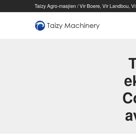
Taizy Agro-masjien / Vir Boere, Vir Landbou, Vi
T
e
C
a