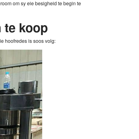
room om sy eie besigheid te begin te
n te koop
ie hoofredes is soos volg: