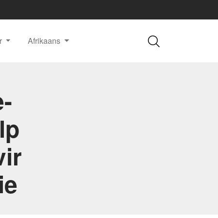
r
Afrikaans
e-
lp
ir
ie