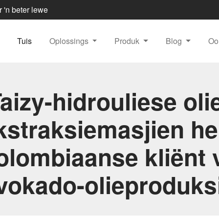
r 'n beter lewe
Tuis
Oplossings
Produk
Blog
Oo
aizy-hidrouliese oli
kstraksiemasjien he
olombiaanse kliënt v
vokado-olieproduks