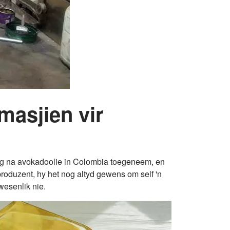
masjien vir
raag na avokadoolie in Colombia toegeneem, en
roduzent, hy het nog altyd gewens om self 'n
wesenlik nie.