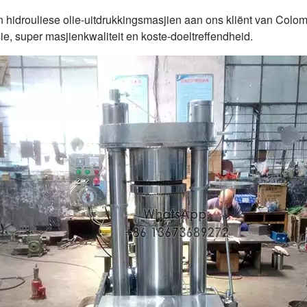
 hidrouliese olie-uitdrukkingsmasjien aan ons kliënt van Colo
e, super masjienkwaliteit en koste-doeltreffendheid.