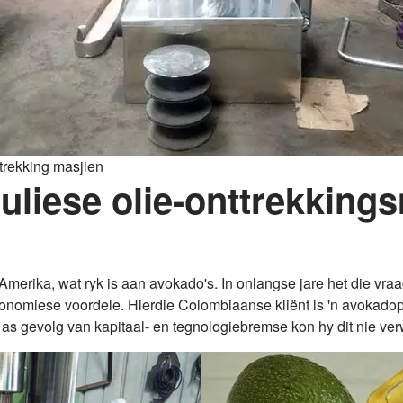
ttrekking masjien
liese olie-onttrekkings
Amerika, wat ryk is aan avokado's. In onlangse jare het die v
onomiese voordele. Hierdie Colombiaanse kliënt is 'n avokadop
as gevolg van kapitaal- en tegnologiebremse kon hy dit nie ver