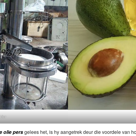
ider
e olie pers
gelees het, is hy aangetrek deur die voordele van h