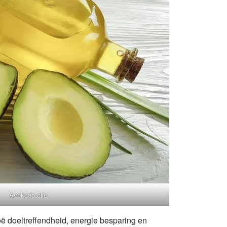
Avokado-olie
oë doeltreffendheid, energie besparing en