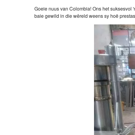
Goeie nuus van Colombia! Ons het suksesvol 'n
baie gewild in die wêreld weens sy hoë prestasi