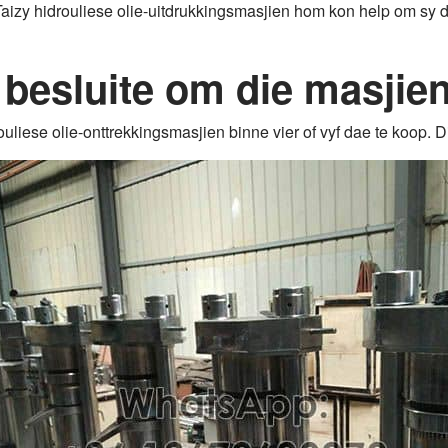
izy hidrouliese olie-uitdrukkingsmasjien hom kon help om sy d
 besluite om die masjie
uliese olie-onttrekkingsmasjien binne vier of vyf dae te koop. D