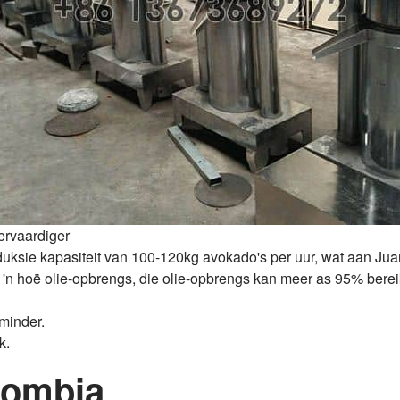
ervaardiger
roduksie kapasiteit van 100-120kg avokado's per uur, wat aan Ju
 'n hoë olie-opbrengs, die olie-opbrengs kan meer as 95% berei
minder.
k.
lombia