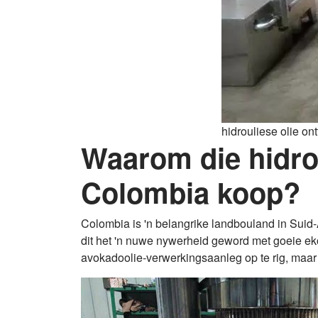
hidrouliese olie on
Waarom die hidrou
Colombia koop?
Colombia is 'n belangrike landbouland in Suid-
dit het 'n nuwe nywerheid geword met goeie ek
avokadoolie-verwerkingsaanleg op te rig, maar 