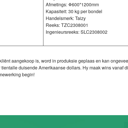
Afmetings: Φ600*1200mm
Kapasiteit: 30 kg per bondel
Handelsmerk: Taizy
Reeks: TZC2308001
Ingenieursreeks: SLC2308002
e kliënt aangekoop is, word in produksie geplaas en kan ongeve
ientalle duisende Amerikaanse dollars. Hy maak wins vanaf die
mewerking begin!