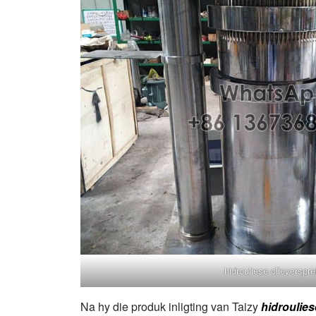
hidrouliese olieverspre
Na hy die produk inligting van Taizy
hidroulies