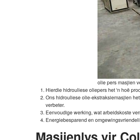
olie pers masjien v
Hierdie hidrouliese oliepers het 'n hoë p
Ons hidrouliese olie-ekstraksiemasjien het
verbeter.
Eenvoudige werking, wat arbeidskoste ver
Energiebesparend en omgewingsvriendeli
Masjienlys vir Co