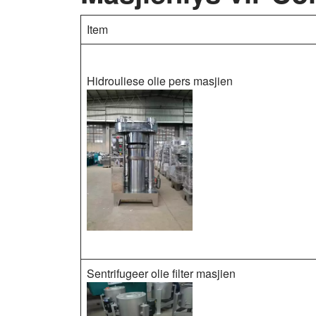
Item
Hidrouliese olie pers masjien
Sentrifugeer olie filter masjien