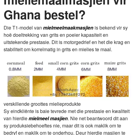
Ghana bestel?
Die T1-model van
mielmeelmaakmasjien
is bekend vir sy
hoë doeltrekking van grits en poeier kapasiteit en
uitstekende prestasie. Dit is motorgedrief en het die krag en
stabiliteit om korrelmatig in grits en mielies te maal.
verskillende groottes mielieprodukte
Sy eindkliënte is baie tevrede met die prestasie en kwaliteit
van hierdie
mielmeel masjien
. Nie net beantwoord dit aan
sy produksiebehoeftes nie, maar dit is ook maklik om te
bedryf en maklik om te onderhou. Deur hierdie masjien te