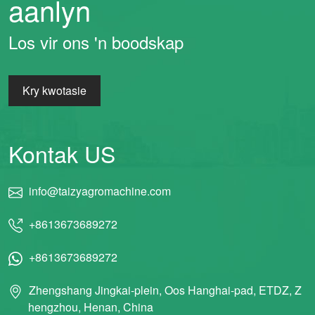
aanlyn
Los vir ons 'n boodskap
Kry kwotasie
Kontak US
info@taizyagromachine.com
+8613673689272
+8613673689272
Zhengshang Jingkai-plein, Oos Hanghai-pad, ETDZ, Z
hengzhou, Henan, China