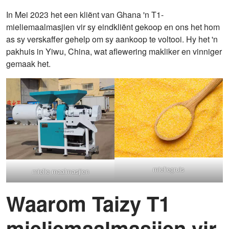
In Mei 2023 het een kliënt van Ghana 'n T1-
mieliemaalmasjien vir sy eindkliënt gekoop en ons het hom
as sy verskaffer gehelp om sy aankoop te voltooi. Hy het 'n
pakhuis in Yiwu, China, wat aflewering makliker en vinniger
gemaak het.
mieliegruis
mielie maalmasjien
Waarom Taizy T1
mieliemaalmasjien vir