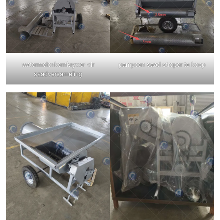
watermelonkernkrywer vir
pampoen saad stroper te koop
saadversameling