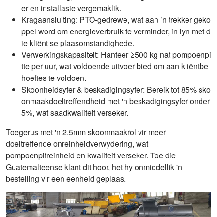
er en installasie vergemaklik.
Kragaansluiting: PTO-gedrewe, wat aan ’n trekker geko
ppel word om energieverbruik te verminder, in lyn met d
ie kliënt se plaasomstandighede.
Verwerkingskapasiteit: Hanteer ≥500 kg nat pompoenpi
tte per uur, wat voldoende uitvoer bied om aan kliëntbe
hoeftes te voldoen.
Skoonheidsyfer & beskadigingsyfer: Bereik tot 85% sko
onmaakdoeltreffendheid met 'n beskadigingsyfer onder
5%, wat saadkwaliteit verseker.
Toegerus met 'n 2.5mm skoonmaakrol vir meer
doeltreffende onreinheidverwydering, wat
pompoenpitreinheid en kwaliteit verseker. Toe die
Guatemalteense klant dit hoor, het hy onmiddellik 'n
bestelling vir een eenheid geplaas.