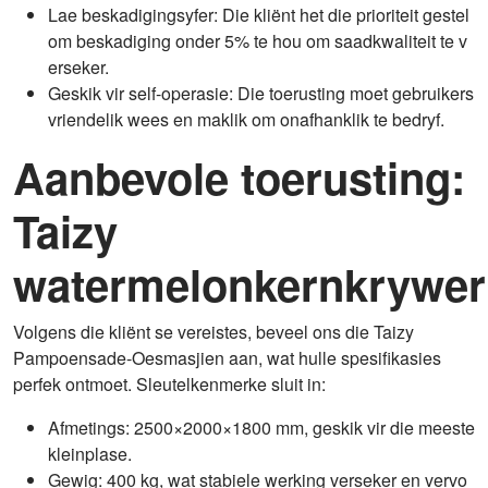
Lae beskadigingsyfer: Die kliënt het die prioriteit gestel
om beskadiging onder 5% te hou om saadkwaliteit te v
erseker.
Geskik vir self-operasie: Die toerusting moet gebruikers
vriendelik wees en maklik om onafhanklik te bedryf.
Aanbevole toerusting:
Taizy
watermelonkernkrywer
Volgens die kliënt se vereistes, beveel ons die Taizy
Pampoensade-Oesmasjien aan, wat hulle spesifikasies
perfek ontmoet. Sleutelkenmerke sluit in:
Afmetings: 2500×2000×1800 mm, geskik vir die meeste
kleinplase.
Gewig: 400 kg, wat stabiele werking verseker en vervo