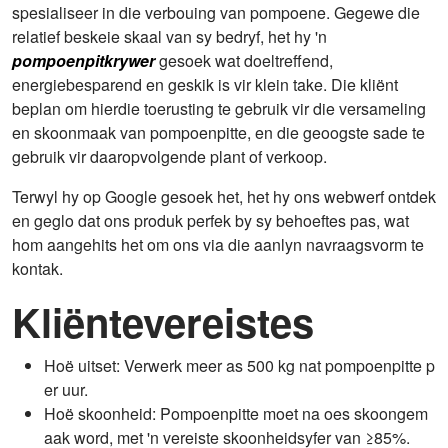
spesialiseer in die verbouing van pompoene. Gegewe die
relatief beskeie skaal van sy bedryf, het hy 'n
pompoenpitkrywer
gesoek wat doeltreffend,
energiebesparend en geskik is vir klein take. Die kliënt
beplan om hierdie toerusting te gebruik vir die versameling
en skoonmaak van pompoenpitte, en die geoogste sade te
gebruik vir daaropvolgende plant of verkoop.
Terwyl hy op Google gesoek het, het hy ons webwerf ontdek
en geglo dat ons produk perfek by sy behoeftes pas, wat
hom aangehits het om ons via die aanlyn navraagsvorm te
kontak.
Kliëntevereistes
Hoë uitset: Verwerk meer as 500 kg nat pompoenpitte p
er uur.
Hoë skoonheid: Pompoenpitte moet na oes skoongem
aak word, met 'n vereiste skoonheidsyfer van ≥85%.