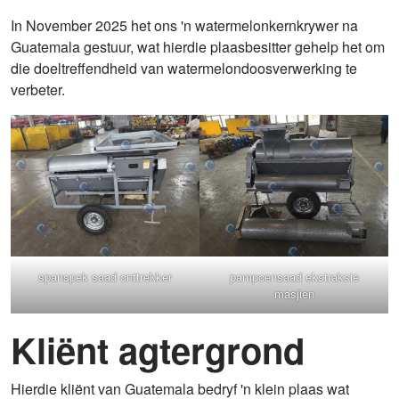
In November 2025 het ons 'n watermelonkernkrywer na
Guatemala gestuur, wat hierdie plaasbesitter gehelp het om
die doeltreffendheid van watermelondoosverwerking te
verbeter.
spanspek saad onttrekker
pampoensaad ekstraksie
masjien
Kliënt agtergrond
Hierdie kliënt van Guatemala bedryf 'n klein plaas wat