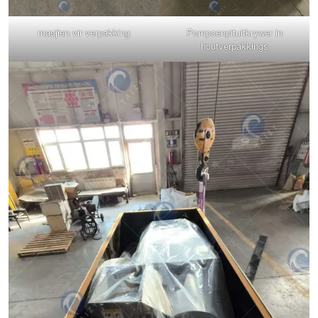
masjien vir verpakking
Pompoenpituitkrywer in
houtverpakkings