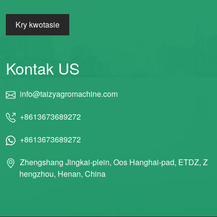
Kry kwotasie
Kontak US
info@taizyagromachine.com
+8613673689272
+8613673689272
Zhengshang Jingkai-plein, Oos Hanghai-pad, ETDZ, Z
hengzhou, Henan, China