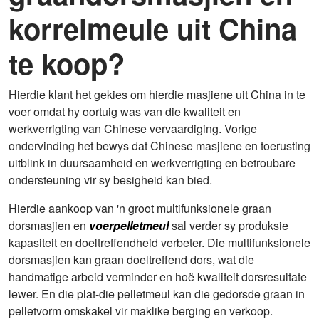
korrelmeule uit China
te koop?
Hierdie klant het gekies om hierdie masjiene uit China in te
voer omdat hy oortuig was van die kwaliteit en
werkverrigting van Chinese vervaardiging. Vorige
ondervinding het bewys dat Chinese masjiene en toerusting
uitblink in duursaamheid en werkverrigting en betroubare
ondersteuning vir sy besigheid kan bied.
Hierdie aankoop van 'n groot multifunksionele graan
dorsmasjien en
voerpelletmeul
sal verder sy produksie
kapasiteit en doeltreffendheid verbeter. Die multifunksionele
dorsmasjien kan graan doeltreffend dors, wat die
handmatige arbeid verminder en hoë kwaliteit dorsresultate
lewer. En die plat-die pelletmeul kan die gedorsde graan in
pelletvorm omskakel vir maklike berging en verkoop.