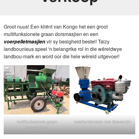
Groot nuus! Een kliënt van Kongo het een groot
multifunksionele graan dorsmasjien en een
voerpelletmasjien
vir sy besigheid bestel! Taizy
landbounieus speel 'n belangrike rol in die wêreldwye
landbou-mark en word oor die hele wêreld uitgevoer!
multifunksionele graan
voerkorrelmeule met dieselenjin
dorsmasjien