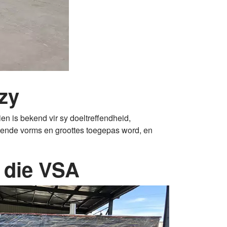
zy
n is bekend vir sy doeltreffendheid,
lende vorms en groottes toegepas word, en
n die VSA