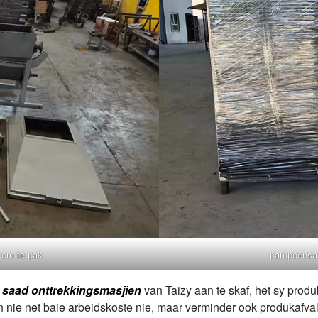
 om te pak
pampoensaad
saad onttrekkingsmasjien
van Taizy aan te skaf, het sy produ
en nie net baie arbeidskoste nie, maar verminder ook produkaf