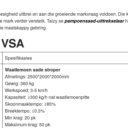
besigheid uitbrei en aan die groeiende markvraag voldoen. Die k
 mark verder versterk. Taizy se
pampoensaad-uittrekselaar
h
ie maatskappy gebring.
e VSA
Spesifikasies
Waatlemoen sade stroper
Afmetings: 2500*2000*2000mm
Gewig: 360 kg
Werkspoed: 3-5 km/h
Kapasiteit: ≥300 kg/h nat waatlemoenpitte
Skoonmaaktempo: ≥85%
Breektempo: ≤0.3%
Min krag: 20 pk
Maksimum krag: 50 pk