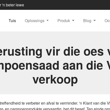
r 'n beter lewe
Tuis
Oplossings
Produk
Blog
Oo
rusting vir die oes
poensaad aan die
verkoop
reffendheid te verbeter en afval te verminder. 'n Klant van die 
n pampoenprodukte vervaardig, het dit besef. Ten einde produ