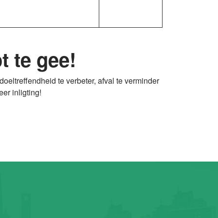
t te gee!
eltreffendheid te verbeter, afval te verminder
er inligting!