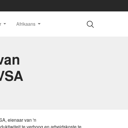
r
Afrikaans
 van
 VSA
VSA, eienaar van 'n
ktiwiteit te verhoog en arbeidskoste te