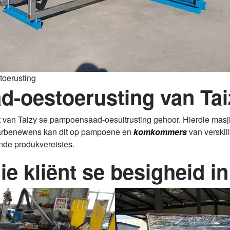
oerusting
-oestoerusting van Tai
t van Taizy se pampoensaad-oesuitrusting gehoor. Hierdie masjie
aarbenewens kan dit op pampoene en
komkommers
van verskil
nde produkvereistes.
ie kliënt se besigheid i