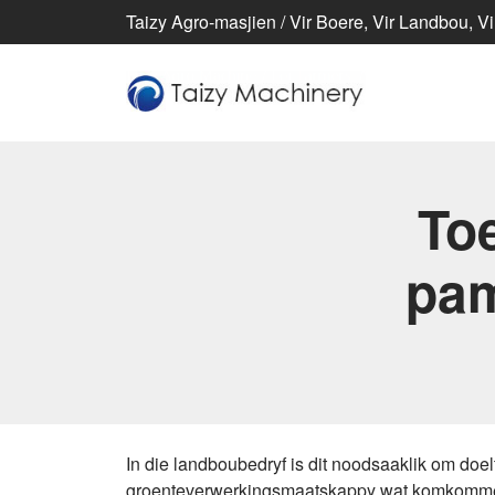
Taizy Agro-masjien / Vir Boere, Vir Landbou, Vi
Toe
pam
In die landboubedryf is dit noodsaaklik om doelt
groenteverwerkingsmaatskappy wat komkommer- e