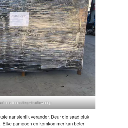
 oes toerusting vir aflewering
ksie aansienlik verander. Deur die saad pluk
val. Elke pampoen en komkommer kan beter