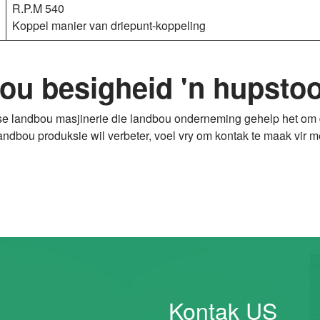
R.P.M 540
Koppel manier van driepunt-koppeling
ou besigheid 'n hupstoo
se landbou masjinerie die landbou onderneming gehelp het om do
andbou produksie wil verbeter, voel vry om kontak te maak vir me
Kontak US