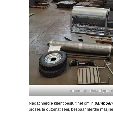
pampoenpit-uittreksel gereed
Nadat hierdie kliënt besluit het om 'n
pampoen 
proses te outomatiseer, bespaar hierdie masji