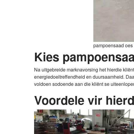
pampoensaad oes t
Kies pampoensaad
Na uitgebreide marknavorsing het hierdie kliën
energiedoeltreffendheid en duursaamheid. D
voldoen sodoende aan die kliënt se uiteenlope
Voordele vir hierd