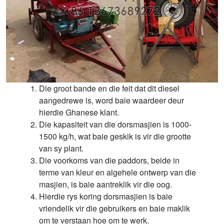
Die groot bande en die feit dat dit diesel
aangedrewe is, word baie waardeer deur
hierdie Ghanese klant.
Die kapasiteit van die dorsmasjien is 1000-
1500 kg/h, wat baie geskik is vir die grootte
van sy plant.
Die voorkoms van die paddors, beide in
terme van kleur en algehele ontwerp van die
masjien, is baie aantreklik vir die oog.
Hierdie rys koring dorsmasjien is baie
vriendelik vir die gebruikers en baie maklik
om te verstaan ​​hoe om te werk.