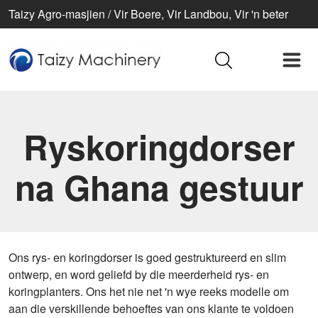
Taizy Agro-masjien / Vir Boere, Vir Landbou, Vir 'n beter
lewe
Ryskoringdorser
na Ghana gestuur
Ons rys- en koringdorser is goed gestruktureerd en slim
ontwerp, en word geliefd by die meerderheid rys- en
koringplanters. Ons het nie net 'n wye reeks modelle om
aan die verskillende behoeftes van ons klante te voldoen