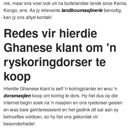
nie, maar ons voer ook uit na buitelandse lande soos Kenia,
Kongo, ens. As jy relevante
landboumasjinerie
benodig,
kan jy ons altyd kontak!
Redes vir hierdie
Ghanese klant om 'n
ryskoringdorser te
koop
Hierdie Ghanese klant is self 'n koringplanter en wou 'n
dorsmasjien
koop om koring te dors. Hy het dus op die
internet begin soek na 'n masjien en ons rysdorser gesien
en was baie geïnteresseerd en het gedink dit sal aan sy
behoeftes voldoen, so hy het ons gekontak vir
besonderhede!