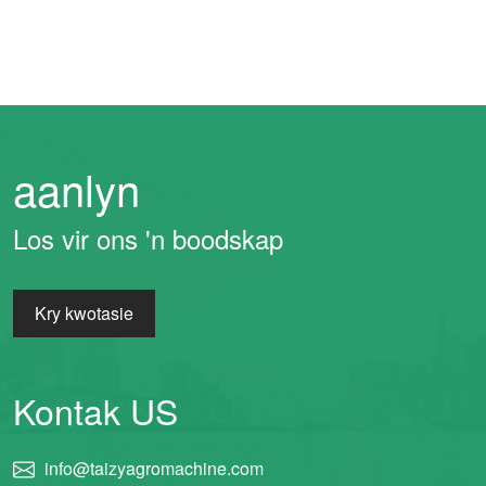
aanlyn
Whatsapp
Los vir ons 'n boodskap
Email
Kry kwotasie
Wechat
Chat
Kontak US
info@taizyagromachine.com