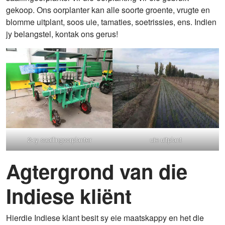
gekoop. Ons oorplanter kan alle soorte groente, vrugte en
blomme uitplant, soos uie, tamaties, soetrissies, ens. Indien
jy belangstel, kontak ons ​​gerus!
2-ry saailingoorplanter
uie uitplant
Agtergrond van die
Indiese kliënt
Hierdie Indiese klant besit sy eie maatskappy en het die