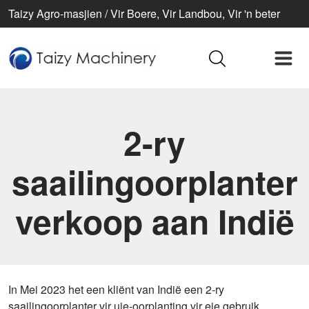
Taizy Agro-masjien / Vir Boere, Vir Landbou, Vir 'n beter
lewe
2-ry
saailingoorplanter
verkoop aan Indië
In Mei 2023 het een kliënt van Indië een 2-ry
saailingoorplanter vir uie-oorplanting vir eie gebruik