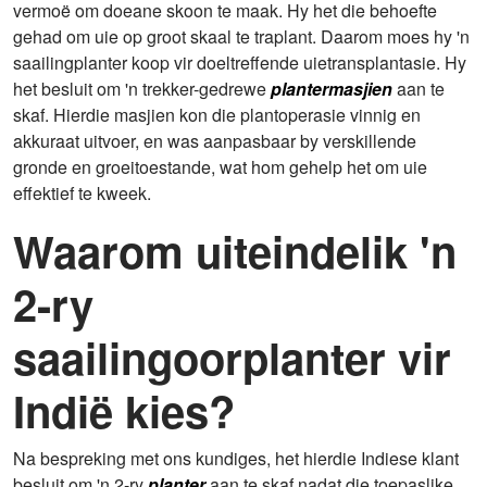
vermoë om doeane skoon te maak. Hy het die behoefte
gehad om uie op groot skaal te traplant. Daarom moes hy 'n
saailingplanter koop vir doeltreffende uietransplantasie. Hy
het besluit om 'n trekker-gedrewe
plantermasjien
aan te
skaf. Hierdie masjien kon die plantoperasie vinnig en
akkuraat uitvoer, en was aanpasbaar by verskillende
gronde en groeitoestande, wat hom gehelp het om uie
effektief te kweek.
Waarom uiteindelik 'n
2-ry
saailingoorplanter vir
Indië kies?
Na bespreking met ons kundiges, het hierdie Indiese klant
besluit om 'n 2-ry
planter
aan te skaf nadat die toepaslike