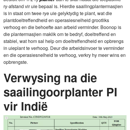
ry-afstand vir uie bepaal is. Hierdie saailingplantermasjien
is in staat om twee rye uie gelyktydig te plant, wat die
plantdoeltreffendheid en operasiesnelheid grootliks
verhoog en die behoefte aan arbeid verminder. Boonop is
die plantermasjien maklik om te bedryf, doeltreffend en
stabiel, wat hom sal help om doeltreffendheid en opbrengs
in uieplant te verhoog. Deur die arbeidsinvoer te verminder
en die operasiesnelheid te verhoog, verkry hy meer wins en
opbrengste.
Verwysing na die
saailingoorplanter PI
vir Indië