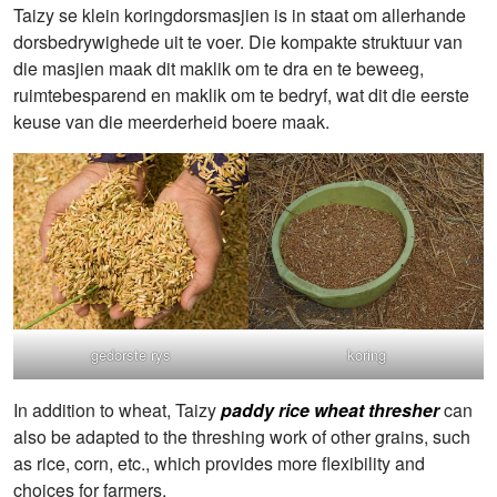
Taizy se klein koringdorsmasjien is in staat om allerhande
dorsbedrywighede uit te voer. Die kompakte struktuur van
die masjien maak dit maklik om te dra en te beweeg,
ruimtebesparend en maklik om te bedryf, wat dit die eerste
keuse van die meerderheid boere maak.
koring
gedorste rys
In addition to wheat, Taizy
paddy rice wheat thresher
can
also be adapted to the threshing work of other grains, such
as rice, corn, etc., which provides more flexibility and
choices for farmers.