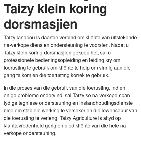
Taizy klein koring
dorsmasjien
Taizy landbou is daartoe verbind om kliënte van uitstekende
na-verkope diens en ondersteuning te voorsien. Nadat u
Taizy klein koring-dorsmasjien gekoop het, sal u
professionele bedieningsopleiding en leiding kry om
toerusting te gebruik om kliënte te help om vinnig aan die
gang te kom en die toerusting korrek te gebruik.
In die proses van die gebruik van die toerusting, indien
enige probleme ondervind, sal Taizy se na-verkope-span
tydige tegniese ondersteuning en instandhoudingsdienste
bied om stabiele werking te verseker en die lewensduur van
die toerusting te verleng. Taizy Agriculture is altyd op
klanttevredenheid gerig en bied kliënte van die hele na-
verkope ondersteuning.