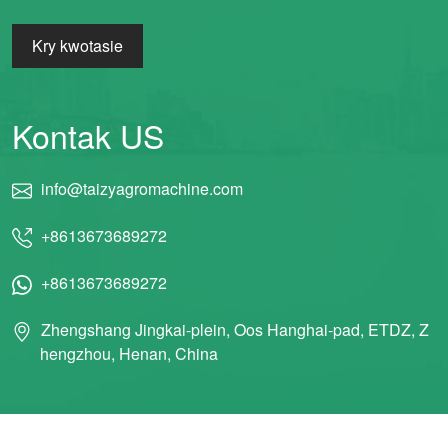
Kry kwotasie
Kontak US
info@taizyagromachine.com
+8613673689272
+8613673689272
Zhengshang Jingkai-plein, Oos Hanghai-pad, ETDZ, Z
hengzhou, Henan, China