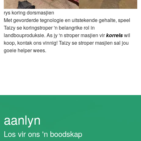
rys koring dorsmasjien
Met gevorderde tegnologie en uitstekende gehalte, speel
Taizy se koringstroper 'n belangrike rol in
landbouproduksie. As jy 'n stroper masjien vir
korrels
wil
koop, kontak ons ​​vinnig! Taizy se stroper masjien sal jou
goeie helper wees.
aanlyn
Los vir ons 'n boodskap