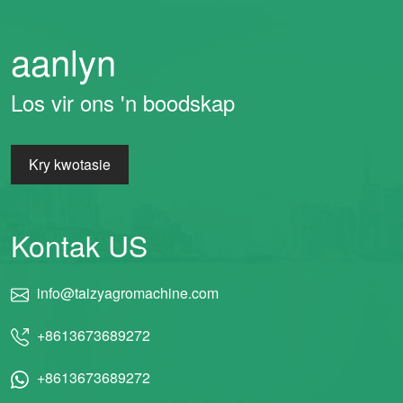
aanlyn
Los vir ons 'n boodskap
Kry kwotasie
Kontak US
info@taizyagromachine.com
+8613673689272
+8613673689272