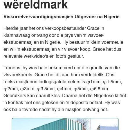
wêreldmark
Viskorrelvervaardigingsmasjien Uitgevoer na Nigerië
Hierdie jaar het ons verkoopsbestuurder Grace 'n
klantnavraag ontvang oor die prys van 'n visvoer-
ekstrudermasjien in Nigerië. Hy bestuur 'n klein voermeule
en wil 'n ekstrudermasjien vir visvoer koop. Grace het dus
relevante werkvideo's en foto's gestuur.
Trouens, hy was baie bekommerd oor die grootte van die
visvoerkorrels. Grace het dit aan hom verduidelik. Ons
reeks masjienontladingsgatdiameters is φ1mm, φ1.5mm,
φ2mm, φ3mm, φ3.5mm, φ4mm, φ5mm, φ6.8mm.
Gebruikers kan daaruit kies. Daarna het die Nigeriese kliënt
'n kontrak met ons geteken en 'n deposito betaal. Hy was
ook baie tevrede nadat hy die masjien ontvang het.