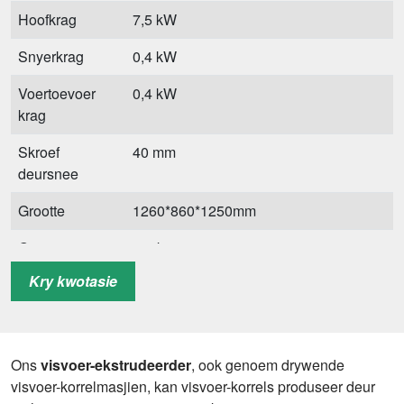
Hoofkrag
7,5 kW
Snyerkrag
0,4 kW
Voertoevoer
0,4 kW
krag
Skroef
40 mm
deursnee
Grootte
1260*860*1250mm
Gewig
290kg
Kry kwotasie
Ons
visvoer-ekstrudeerder
, ook genoem drywende
visvoer-korrelmasjien, kan visvoer-korrels produseer deur