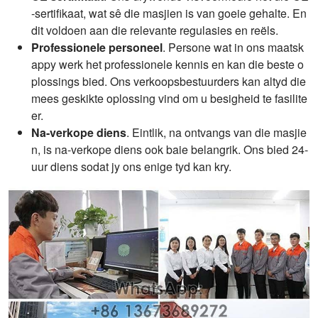
-sertifikaat, wat sê die masjien is van goeie gehalte. En
dit voldoen aan die relevante regulasies en reëls.
Professionele personeel
. Persone wat in ons maatsk
appy werk het professionele kennis en kan die beste o
plossings bied. Ons verkoopsbestuurders kan altyd die
mees geskikte oplossing vind om u besigheid te fasilite
er.
Na-verkope diens
. Eintlik, na ontvangs van die masjie
n, is na-verkope diens ook baie belangrik. Ons bied 24-
uur diens sodat jy ons enige tyd kan kry.