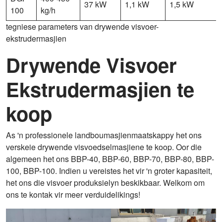
37 kW
1,1 kW
1,5 kW
100
kg/h
tegniese parameters van drywende visvoer-
ekstrudermasjien
Drywende Visvoer
Ekstrudermasjien te
koop
As 'n professionele landboumasjienmaatskappy het ons
verskeie drywende visvoedselmasjiene te koop. Oor die
algemeen het ons BBP-40, BBP-60, BBP-70, BBP-80, BBP-
100, BBP-100. Indien u vereistes het vir 'n groter kapasiteit,
het ons die visvoer produksielyn beskikbaar. Welkom om
ons te kontak vir meer verduidelikings!