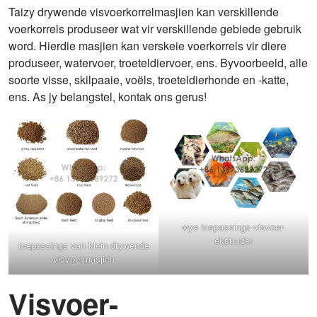
Taizy drywende visvoerkorrelmasjien kan verskillende
voerkorrels produseer wat vir verskillende gebiede gebruik
word. Hierdie masjien kan verskeie voerkorrels vir diere
produseer, watervoer, troeteldiervoer, ens. Byvoorbeeld, alle
soorte visse, skilpaaie, voëls, troeteldierhonde en -katte,
ens. As jy belangstel, kontak ons ​​gerus!
wye toepassings-visvoer-
ekstruder
toepassings van klein drywende
visvoermasjien
Visvoer-