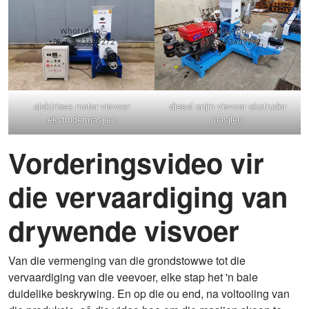
elektriese motor visvoer
diesel enjin visvoer ekstruder
ekstrudermasjien
masjienl
Vorderingsvideo vir
die vervaardiging van
drywende visvoer
Van die vermenging van die grondstowwe tot die
vervaardiging van die veevoer, elke stap het 'n baie
duidelike beskrywing. En op die ou end, na voltooiing van