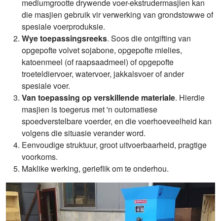
mediumgrootte drywende voer-ekstrudermasjien kan
die masjien gebruik vir verwerking van grondstowwe of
spesiale voerproduksie.
Wye toepassingsreeks
. Soos die ontgifting van
opgepofte volvet sojabone, opgepofte mielies,
katoenmeel (of raapsaadmeel) of opgepofte
troeteldiervoer, watervoer, jakkalsvoer of ander
spesiale voer.
Van toepassing op verskillende materiale
. Hierdie
masjien is toegerus met 'n outomatiese
spoedverstelbare voerder, en die voerhoeveelheid kan
volgens die situasie verander word.
Eenvoudige struktuur, groot uitvoerbaarheid, pragtige
voorkoms.
Maklike werking, gerieflik om te onderhou.