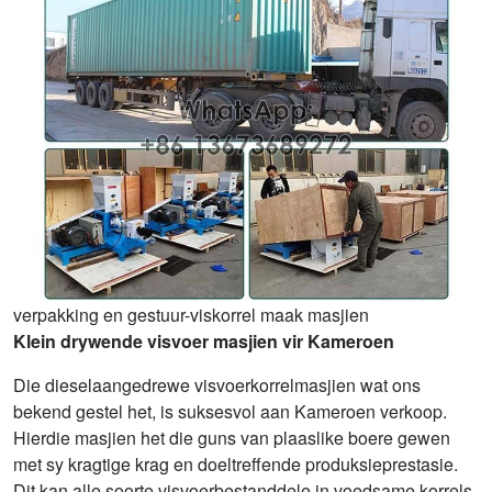
verpakking en gestuur-viskorrel maak masjien
Klein drywende visvoer masjien vir Kameroen
Die dieselaangedrewe visvoerkorrelmasjien wat ons
bekend gestel het, is suksesvol aan Kameroen verkoop.
Hierdie masjien het die guns van plaaslike boere gewen
met sy kragtige krag en doeltreffende produksieprestasie.
Dit kan alle soorte visvoerbestanddele in voedsame korrels