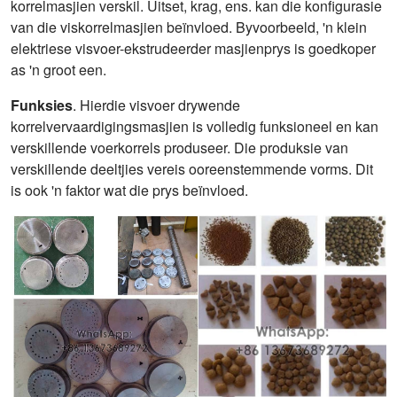
korrelmasjien verskil. Uitset, krag, ens. kan die konfigurasie
van die viskorrelmasjien beïnvloed. Byvoorbeeld, 'n klein
elektriese visvoer-ekstrudeerder masjienprys is goedkoper
as 'n groot een.
Funksies
. Hierdie visvoer drywende
korrelvervaardigingsmasjien is volledig funksioneel en kan
verskillende voerkorrels produseer. Die produksie van
verskillende deeltjies vereis ooreenstemmende vorms. Dit
is ook 'n faktor wat die prys beïnvloed.