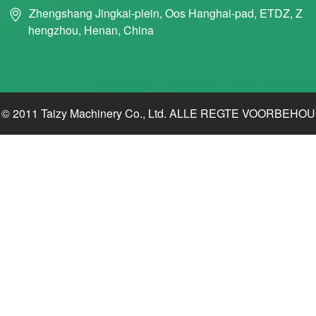
Zhengshang Jingkai-plein, Oos Hanghai-pad, ETDZ, Z
hengzhou, Henan, China
© 2011 Taizy Machinery Co., Ltd. ALLE REGTE VOORBEHOU