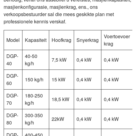
masjienkonfigurasie, masjienkrag, ens., ons
verkoopsbestuurder sal die mees geskikte plan met
professionele kennis verskaf.
Voertoevoer
Model
Kapasiteit
Hoofkrag
Snyerkrag
krag
DGP-
40-50
7,5 kW
0,4 kW
0,4 kW
40
kg/h
DGP-
150 kg/h
15 kW
0,4 kW
0,4 kW
60
DGP-
180-250
18,5 kW
0,4 kW
0,4 kW
70
kg/h
DGP-
300-350
22kW
0,4 kW
0,4 kW
80
kg/h
DGP-
400-450