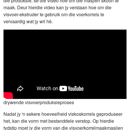
die produksie, sê die video hoe om die masjien skoon te
maak. Deur hierdie video kan jy verstaan ​​hoe om die
visvoer-ekstruder te gebruik om die voerkorrels te
vervaardig wat jy wil hê.
drywende visvoerproduksieproses
Nadat jy 'n sekere hoeveelheid viskoskorrels geproduseer
het, kan die vorm met bestanddele verstop. Op hierdie
tydstip moet jy die vorm van die visvoerkorrelmaakmasjien