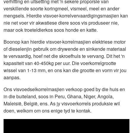
verhitting en uitsetting met 'n sekere proporsie van
verskillende soorte koringmeel, vismeel, meel en ander
mengsels. Hierdie visvoer-korrelvervaardigingsmasjien kan
nie net voer vir akwatiese diere soos vis produseer nie,
maar ook troeteldierkos soos honde en katte.
Boonop kan hierdie visvoer-korrelmasjien elektriese motor
of dieselenjin gebruik om drywende en sinkende materiaal
te vervaardig, hoef net die skroefhuls te vervang. Dit het 'n
kapasiteit van 40-450kg per uur. Die voerkorrelgrootte
wissel van 1-13 mm, en ons kan die grootte en vorm vir jou
aanpas.
Ons visvoedselkorrelmasjien verkoop goed by die huis en
in die buiteland, soos in Peru, Ghana, Niger, Angola,
Maleisië, België, ens. As jy visvoerkorrels produksie wil
doen, welkom om ons enige tyd te kontak.