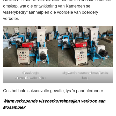
omskep, wat die ontwikkeling van Kameroen se
visserybedryf aanhelp en die voordele van boerdery
verbeter.
diesel-enjin
drywende voermaakmasjien te
visvoerkorrelmasjien
koop
Ons het baie suksesvolle gevalle, lys 'n paar hieronder:
Warmverkopende visvoerkorrelmasjien verkoop aan
Mosambiek