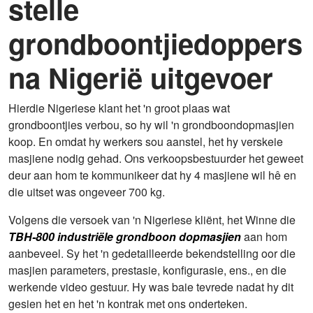
stelle
grondboontjiedoppers
na Nigerië uitgevoer
Hierdie Nigeriese klant het 'n groot plaas wat
grondboontjies verbou, so hy wil 'n grondboondopmasjien
koop. En omdat hy werkers sou aanstel, het hy verskeie
masjiene nodig gehad. Ons verkoopsbestuurder het geweet
deur aan hom te kommunikeer dat hy 4 masjiene wil hê en
die uitset was ongeveer 700 kg.
Volgens die versoek van 'n Nigeriese kliënt, het Winne die
TBH-800 industriële grondboon dopmasjien
aan hom
aanbeveel. Sy het 'n gedetailleerde bekendstelling oor die
masjien parameters, prestasie, konfigurasie, ens., en die
werkende video gestuur. Hy was baie tevrede nadat hy dit
gesien het en het 'n kontrak met ons onderteken.