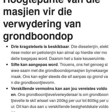
masjien vir die
verwydering van
grondboondop
Drie kragstelsels is beskikbaar
. Die dieselenjin, elekt
riese motor en petrolenjin kan almal op hierdie vier mo
delle toegepas word. Daarom het u baie keuseruimte.
Sifte kan aangepas word
. Trouens, ons het genoeg si
wwe saam met die grondboondopmasjien bymekaarge
maak. Ons kan egter steeds die sif aanpas op grond va
n die grondboontjievorm.
Verskillende vermoëns kan aan jou vereistes voldo
en
. Ons grondboontjievelverwyderaar is om grondboon
tjievelle te skil wissel van 200kg per uur tot 800kg per u
ur. Dit kan dus aan u verskillende besigheidskale voldo