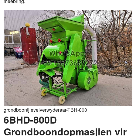
meebring.
grondboontjievelverwyderaar-TBH-800
6BHD-800D
Grondboondopmasjien vir