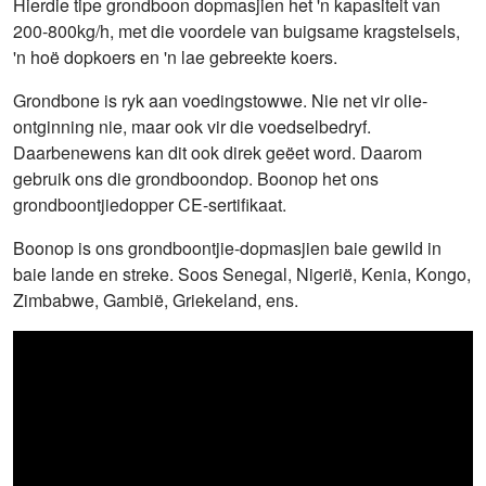
Hierdie tipe grondboon dopmasjien het 'n kapasiteit van
200-800kg/h, met die voordele van buigsame kragstelsels,
'n hoë dopkoers en 'n lae gebreekte koers.
Grondbone is ryk aan voedingstowwe. Nie net vir olie-
ontginning nie, maar ook vir die voedselbedryf.
Daarbenewens kan dit ook direk geëet word. Daarom
gebruik ons ​​die grondboondop. Boonop het ons
grondboontjiedopper CE-sertifikaat.
Boonop is ons grondboontjie-dopmasjien baie gewild in
baie lande en streke. Soos Senegal, Nigerië, Kenia, Kongo,
Zimbabwe, Gambië, Griekeland, ens.