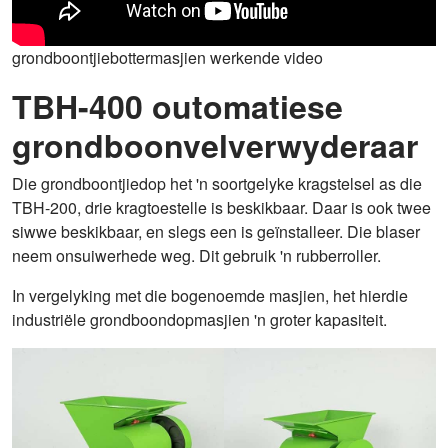
grondboontjiebottermasjien werkende video
TBH-400 outomatiese
grondboonvelverwyderaar
Die grondboontjiedop het 'n soortgelyke kragstelsel as die
TBH-200, drie kragtoestelle is beskikbaar. Daar is ook twee
siwwe beskikbaar, en slegs een is geïnstalleer. Die blaser
neem onsuiwerhede weg. Dit gebruik 'n rubberroller.
In vergelyking met die bogenoemde masjien, het hierdie
industriële grondboondopmasjien 'n groter kapasiteit.