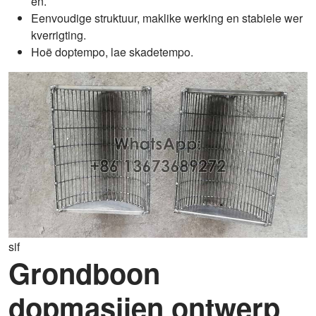
en.
Eenvoudige struktuur, maklike werking en stabiele wer
kverrigting.
Hoë doptempo, lae skadetempo.
sif
Grondboon
dopmasjien ontwerp