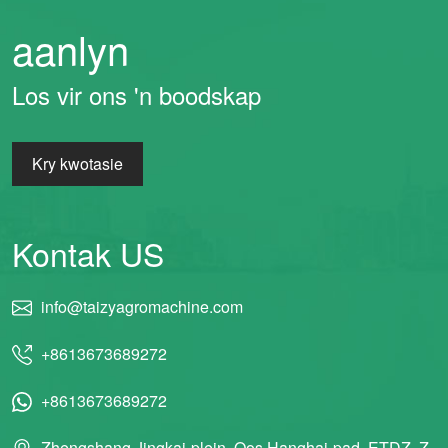
aanlyn
Los vir ons 'n boodskap
Kry kwotasie
Kontak US
info@taizyagromachine.com
+8613673689272
+8613673689272
Zhengshang Jingkai-plein, Oos Hanghai-pad, ETDZ, Z