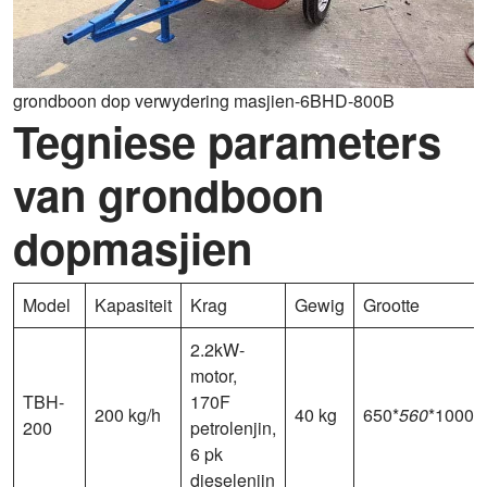
grondboon dop verwydering masjien-6BHD-800B
Tegniese parameters
van grondboon
dopmasjien
Model
Kapasiteit
Krag
Gewig
Grootte
2.2kW-
motor,
TBH-
170F
200 kg/h
40 kg
650*
560
*1000
200
petrolenjin,
6 pk
dieselenjin