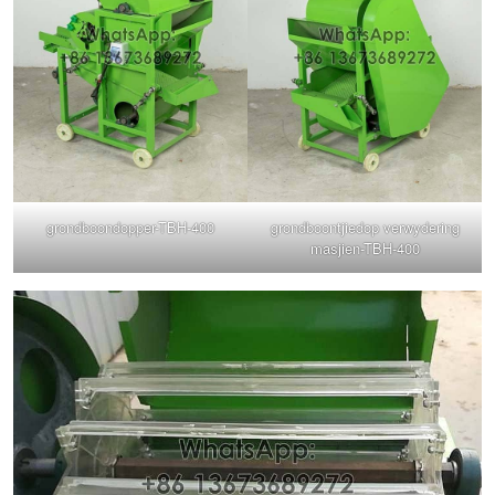
grondboondopper-TBH-400
grondboontjiedop verwydering
masjien-TBH-400