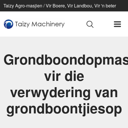
Taizy Agro-masjien / Vir Boere, Vir Landbou, Vir 'n beter
lewe
Grondboondopmas
vir die
verwydering van
grondboontjiesop