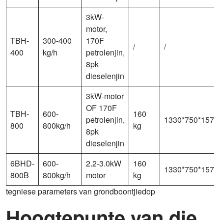
3kW-
motor,
TBH-
300-400
170F
/
/
400
kg/h
petrolenjin,
8pk
dieselenjin
3kW-motor
OF 170F
TBH-
600-
160
petrolenjin,
1330*750*157
800
800kg/h
kg
8pk
dieselenjin
6BHD-
600-
2.2-3.0kW
160
1330*750*157
800B
800kg/h
motor
kg
tegniese parameters van grondboontjiedop
Hoogtepunte van die