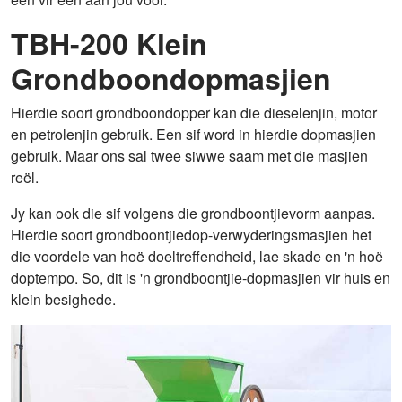
TBH-200 Klein
Grondboondopmasjien
Hierdie soort grondboondopper kan die dieselenjin, motor
en petrolenjin gebruik. Een sif word in hierdie dopmasjien
gebruik. Maar ons sal twee siwwe saam met die masjien
reël.
Jy kan ook die sif volgens die grondboontjievorm aanpas.
Hierdie soort grondboontjiedop-verwyderingsmasjien het
die voordele van hoë doeltreffendheid, lae skade en 'n hoë
doptempo. So, dit is 'n grondboontjie-dopmasjien vir huis en
klein besighede.