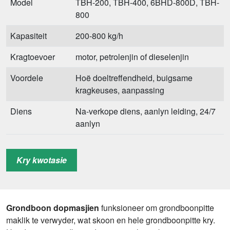
Model
TBH-200, TBH-400, 6BHD-800D, TBH-
800
Kapasiteit
200-800 kg/h
Kragtoevoer
motor, petrolenjin of dieselenjin
Voordele
Hoë doeltreffendheid, buigsame
kragkeuses, aanpassing
Diens
Na-verkope diens, aanlyn leiding, 24/7
aanlyn
Kry kwotasie
Grondboon dopmasjien
funksioneer om grondboonpitte
maklik te verwyder, wat skoon en hele grondboonpitte kry.