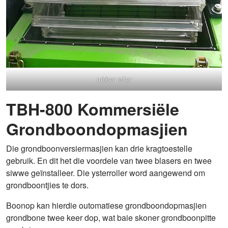
rubber roller
TBH-800 Kommersiële
Grondboondopmasjien
Die grondboonversiermasjien kan drie kragtoestelle
gebruik. En dit het die voordele van twee blasers en twee
siwwe geïnstalleer. Die ysterroller word aangewend om
grondboontjies te dors.
Boonop kan hierdie outomatiese grondboondopmasjien
grondbone twee keer dop, wat baie skoner grondboonpitte