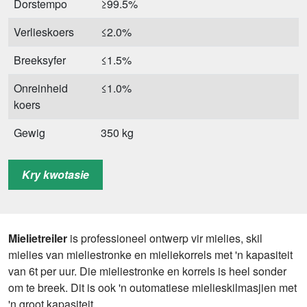
Dorstempo
≥99.5%
Verlieskoers
≤2.0%
Breeksyfer
≤1.5%
Onreinheid
≤1.0%
koers
Gewig
350 kg
Grootte
3860*1360*2480 mm
Kry kwotasie
Mielietreiler
is professioneel ontwerp vir mielies, skil
mielies van mieliestronke en mieliekorrels met 'n kapasiteit
van 6t per uur. Die mieliestronke en korrels is heel sonder
om te breek. Dit is ook 'n outomatiese mielieskilmasjien met
'n groot kapasiteit.