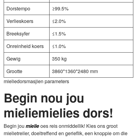
Dorstempo
≥99.5%
Verlieskoers
≤2.0%
Breeksyfer
≤1.5%
Onreinheid koers
≤1.0%
Gewig
350 kg
Grootte
3860*1360*2480 mm
mieliedorsmasjien parameters
Begin nou jou
mieliemielies dors!
Begin jou
mielie
oes reis onmiddellik! Kies ons groot
mielietreiler, doeltreffend en gerieflik, een knoppie om die