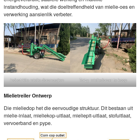
instandhouding, wat die doeltreffendheid van mielie-oes en
verwerking aansienlik verbeter.
industriële mielie dorsmasjien
Taizy mieliedorser te koop
Mielietreiler Ontwerp
Die mieliedop het die eenvoudige struktuur. Dit bestaan ​​uit
mielie-inlaat, mieliekop-uitlaat, mieliepit-uitlaat, stofuitlaat,
vervoerband en pype.