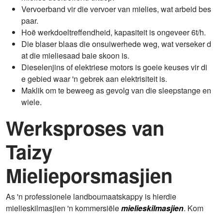
Vervoerband vir die vervoer van mielies, wat arbeid bes
paar.
Hoë werkdoeltreffendheid, kapasiteit is ongeveer 6t/h.
Die blaser blaas die onsuiwerhede weg, wat verseker d
at die mieliesaad baie skoon is.
Dieselenjins of elektriese motors is goeie keuses vir di
e gebied waar 'n gebrek aan elektrisiteit is.
Maklik om te beweeg as gevolg van die sleepstange en
wiele.
Werksproses van
Taizy
Mielieporsmasjien
As 'n professionele landboumaatskappy is hierdie
mielieskilmasjien 'n kommersiële
mielieskilmasjien
. Kom