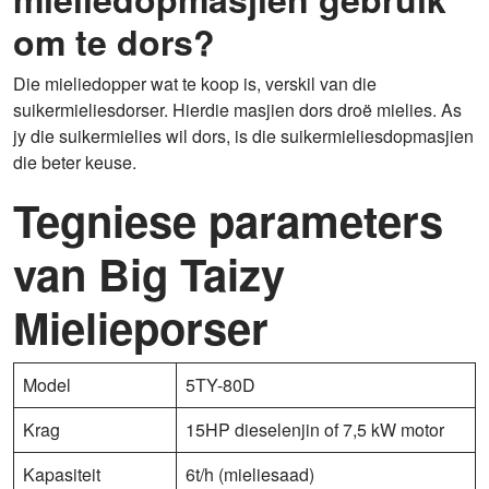
om te dors?
Die mieliedopper wat te koop is, verskil van die
suikermieliesdorser. Hierdie masjien dors droë mielies. As
jy die suikermielies wil dors, is die suikermieliesdopmasjien
die beter keuse.
Tegniese parameters
van Big Taizy
Mielieporser
Model
5TY-80D
Krag
15HP dieselenjin of 7,5 kW motor
Kapasiteit
6t/h (mieliesaad)