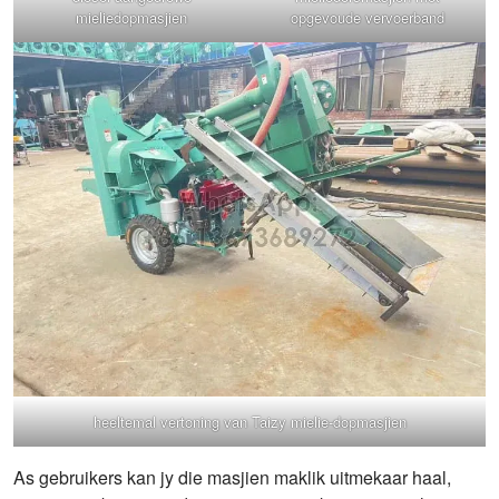
mieliedopmasjien
opgevoude vervoerband
heeltemal vertoning van Taizy mielie-dopmasjien
As gebruikers kan jy die masjien maklik uitmekaar haal,