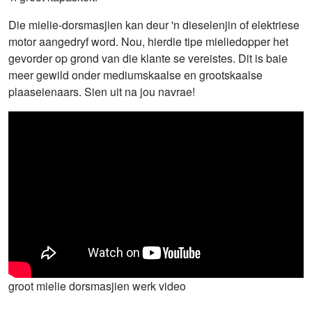
Die mielie-dorsmasjien kan deur 'n dieselenjin of elektriese
motor aangedryf word. Nou, hierdie tipe mieliedopper het
gevorder op grond van die klante se vereistes. Dit is baie
meer gewild onder mediumskaalse en grootskaalse
plaaseienaars. Sien uit na jou navrae!
groot mielie dorsmasjien werk video