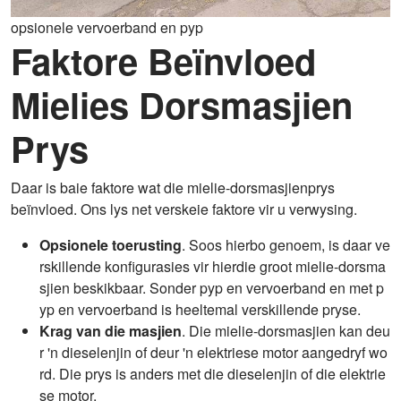
opsionele vervoerband en pyp
Faktore Beïnvloed
Mielies Dorsmasjien
Prys
Daar is baie faktore wat die mielie-dorsmasjienprys
beïnvloed. Ons lys net verskeie faktore vir u verwysing.
Opsionele toerusting
. Soos hierbo genoem, is daar ve
rskillende konfigurasies vir hierdie groot mielie-dorsma
sjien beskikbaar. Sonder pyp en vervoerband en met p
yp en vervoerband is heeltemal verskillende pryse.
Krag van die masjien
. Die mielie-dorsmasjien kan deu
r 'n dieselenjin of deur 'n elektriese motor aangedryf wo
rd. Die prys is anders met die dieselenjin of die elektrie
se motor.