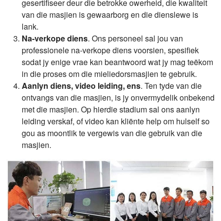
gesertifiseer deur die betrokke owerheid, die kwaliteit
van die masjien is gewaarborg en die dienslewe is
lank.
Na-verkope diens
. Ons personeel sal jou van
professionele na-verkope diens voorsien, spesifiek
sodat jy enige vrae kan beantwoord wat jy mag teëkom
in die proses om die mieliedorsmasjien te gebruik.
Aanlyn diens, video leiding, ens
. Ten tyde van die
ontvangs van die masjien, is jy onvermydelik onbekend
met die masjien. Op hierdie stadium sal ons aanlyn
leiding verskaf, of video kan kliënte help om hulself so
gou as moontlik te vergewis van die gebruik van die
masjien.