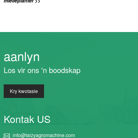
mielieplanter >>
aanlyn
Los vir ons 'n boodskap
Kry kwotasie
Kontak US
info@taizyagromachine.com