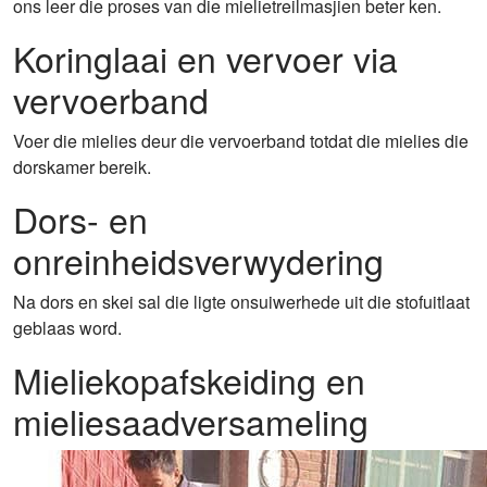
ons leer die proses van die mielietreilmasjien beter ken.
Koringlaai en vervoer via
vervoerband
Voer die mielies deur die vervoerband totdat die mielies die
dorskamer bereik.
Dors- en
onreinheidsverwydering
Na dors en skei sal die ligte onsuiwerhede uit die stofuitlaat
geblaas word.
Mieliekopafskeiding en
mieliesaadversameling