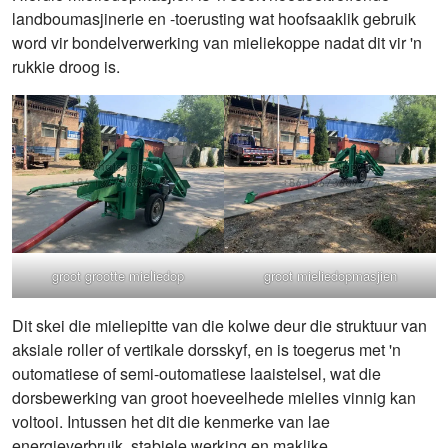
landboumasjinerie en -toerusting wat hoofsaaklik gebruik
word vir bondelverwerking van mieliekoppe nadat dit vir 'n
rukkie droog is.
groot grootte mieliedop
groot mieliedopmasjien
Dit skei die mieliepitte van die kolwe deur die struktuur van
aksiale roller of vertikale dorsskyf, en is toegerus met 'n
outomatiese of semi-outomatiese laaistelsel, wat die
dorsbewerking van groot hoeveelhede mielies vinnig kan
voltooi. Intussen het dit die kenmerke van lae
energieverbruik, stabiele werking en maklike