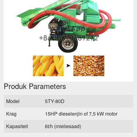
Produk Parameters
Model
5TY-80D
Krag
15HP dieselenjin of 7,5 kW motor
Kapasiteit
6t/h (mieliesaad)