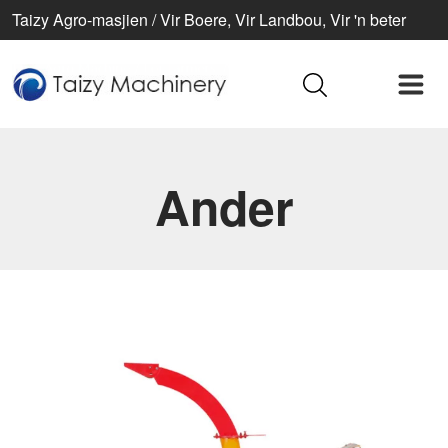
Taizy Agro-masjien / Vir Boere, Vir Landbou, Vir 'n beter
lewe
Ander