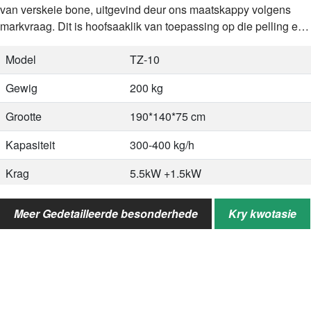
van verskeie bone, uitgevind deur ons maatskappy volgens
markvraag. Dit is hoofsaaklik van toepassing op die pelling en
skeiding…
Model
TZ-10
Gewig
200 kg
Grootte
190*140*75 cm
Kapasiteit
300-400 kg/h
Krag
5.5kW +1.5kW
Model
S18
Meer Gedetailleerde besonderhede
Kry kwotasie
Krag
15 kW
Kapasiteit
500 kg/g
Grootte
1800*1200*2150mm