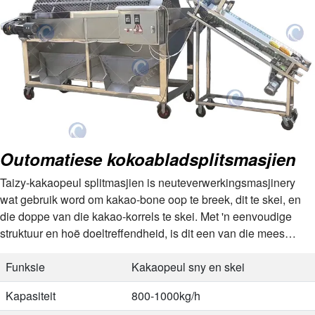
Outomatiese kokoabladsplitsmasjien
Taizy-kakaopeul splitmasjien is neuteverwerkingsmasjinery
wat gebruik word om kakao-bone oop te breek, dit te skei, en
die doppe van die kakao-korrels te skei. Met 'n eenvoudige
struktuur en hoë doeltreffendheid, is dit een van die mees
kritieke toerusting…
Funksie
Kakaopeul sny en skei
Kapasiteit
800-1000kg/h