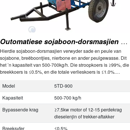
Outomatiese sojaboon-dorsmasjien vir plaasgebruik
Hierdie sojaboon-dorsmasjien verwyder sade en peule van
sojabone, breëboontjies, nierbone en ander peulgewasse. Dit
het ’n kapasiteit van 500-700kg/h. Die stroopkoers is ≥99%, die
breekkoers is ≤0.5%, en die totale verlieskoers is ≤1.0%.…
Model
5TD-900
Kapasiteit
500-700 kg/h
Bypassende krag
≥7.5kw motor of 12-15 perdekrag
dieselenjin of trekker-aftakker
Breeksyfer
≤0.5%