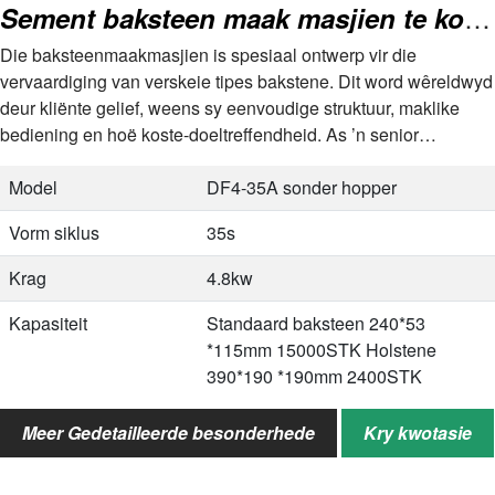
Sement baksteen maak masjien te koop
Die baksteenmaakmasjien is spesiaal ontwerp vir die
vervaardiging van verskeie tipes bakstene. Dit word wêreldwyd
deur kliënte gelief, weens sy eenvoudige struktuur, maklike
bediening en hoë koste-doeltreffendheid. As ’n senior
baksteen…
Model
DF4-35A sonder hopper
Vorm siklus
35s
Krag
4.8kw
Kapasiteit
Standaard baksteen 240*53
*115mm 15000STK Holstene
390*190 *190mm 2400STK
Plaat grootte
850*550*30mm
Meer Gedetailleerde besonderhede
Kry kwotasie
Algehele grootte
1250*1350*1550mm