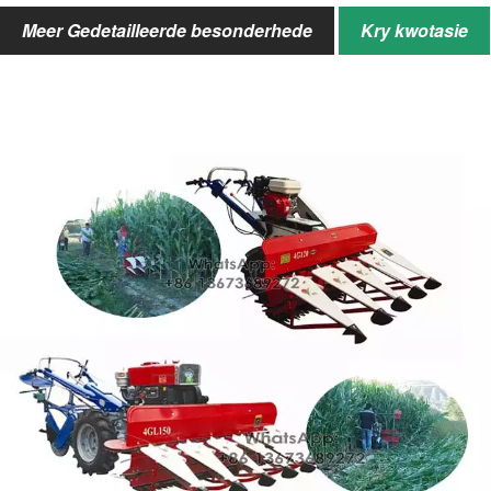
Roterende bewerking
1000 mm
Meer Gedetailleerde besonderhede
Kry kwotasie
breedte
Grootte
2500*900*950mm
Gewig
650 kg