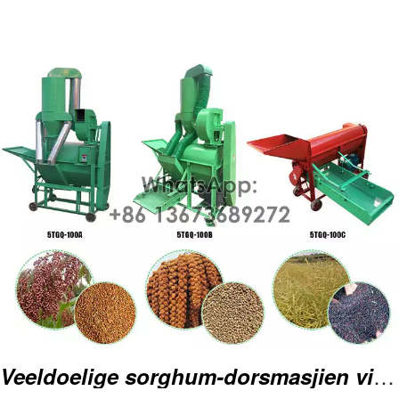
Gewig
750 kg
Operator benodig
2-3
Veeldoelige sorghum-dorsmasjien vir giers, sorghum, raapsaad