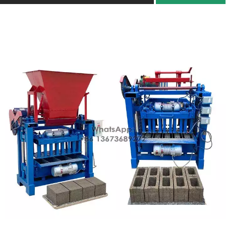
Ooreenstemmende
170F/6,6 pk
krag
Verlieskoers
<1%