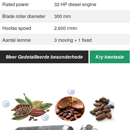
Rated power
32 HP diesel engine
Blade roller diameter
300 mm
Hoofas spoed
2,600 r/min
Aantal lemme
3 moving + 1 fixed
Feed inlet size
300 × 200 mm
Meer Gedetailleerde besonderhede
Kry kwotasie
Tire size
165/70 r13
Discharge direction
360° quick adjustment
Gewig
800 kg