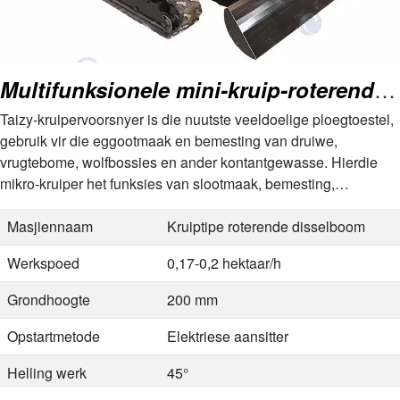
Multifunksionele mini-kruip-roterende disselboom
Taizy-kruipervoorsnyer is die nuutste veeldoelige ploegtoestel,
gebruik vir die eggootmaak en bemesting van druiwe,
vrugtebome, wolfbossies en ander kontantgewasse. Hierdie
mikro-kruiper het funksies van slootmaak, bemesting,
outomatiese terugvulling, eenmalige voltooiing (chemiese
kunsmis + organiese kunsmis), skeiding van eggoot…
Masjiennaam
Kruiptipe roterende disselboom
Werkspoed
0,17-0,2 hektaar/h
Grondhoogte
200 mm
Opstartmetode
Elektriese aansitter
Helling werk
45°