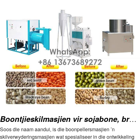
Boontjieskilmasjien vir sojabone, breëbone, Lachi-bone
Soos die naam aandui, is die boonpellersmasjien ’n
skilverwyderingsmasjien wat spesialiseer in die ontwikkeling