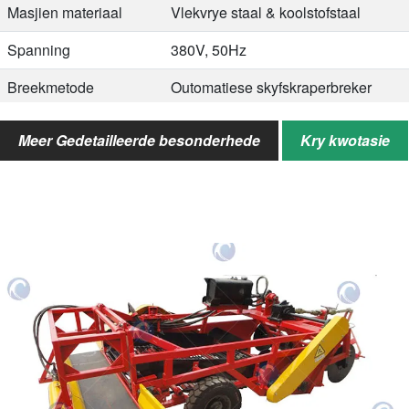
Masjien materiaal
Vlekvrye staal & koolstofstaal
Spanning
380V, 50Hz
Breekmetode
Outomatiese skyfskraperbreker
Toepassingsmateriaal
Vars kakaopeule
Meer Gedetailleerde besonderhede
Kry kwotasie
Pasmaak
Spanning, krag, masjienmateriaal,
ens.