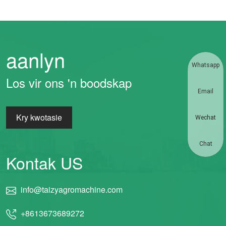
aanlyn
Whatsapp
Los vir ons 'n boodskap
Email
Kry kwotasie
Wechat
Chat
Kontak US
info@taizyagromachine.com
+8613673689272