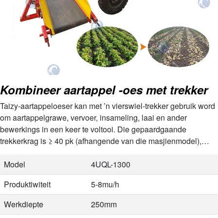
Kombineer aartappel -oes met trekker
Taizy-aartappeloeser kan met ’n vierswiel-trekker gebruik word
om aartappelgrawe, vervoer, insameling, laai en ander
bewerkings in een keer te voltooi. Die gepaardgaande
trekkerkrag is ≥ 40 pk (afhangende van die masjienmodel),
gerieflike aankoppeloperasie en sterk…
Model
4UQL-1300
Produktiwiteit
5-8mu/h
Werkdiepte
250mm