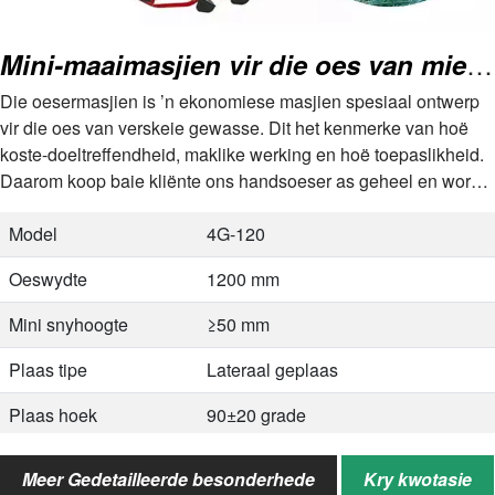
Mini-maaimasjien vir die oes van mielies, rys, koring, sorghum, gras, alfalfa
Die oesermasjien is ’n ekonomiese masjien spesiaal ontwerp
vir die oes van verskeie gewasse. Dit het kenmerke van hoë
koste-doeltreffendheid, maklike werking en hoë toepaslikheid.
Daarom koop baie kliënte ons handsoeser as geheel en word
handelaars…
Model
4G-120
Oeswydte
1200 mm
Mini snyhoogte
≥50 mm
Plaas tipe
Lateraal geplaas
Plaas hoek
90±20 grade
Kapasiteit
3-5 mu/uur
Meer Gedetailleerde besonderhede
Kry kwotasie