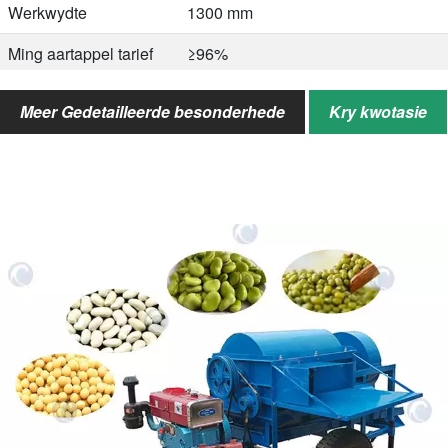
Werkwydte
1300 mm
Ming aartappel tarief
≥96%
Velbreekkoers
≤2%
Meer Gedetailleerde besonderhede
Kry kwotasie
Ooreenstemmende
≥40 pk
krag
PTO -spoed
560rpm
Algehele dimensie
4500*4000*2700mm
Verpakkingsgrootte
3200*1800*1850mm