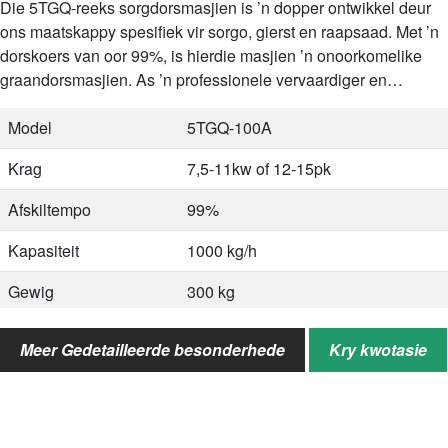
Die 5TGQ-reeks sorgdorsmasjien is ’n dopper ontwikkel deur
ons maatskappy spesifiek vir sorgo, gierst en raapsaad. Met ’n
dorskoers van oor 99%, is hierdie masjien ’n onoorkomelike
graandorsmasjien. As ’n professionele vervaardiger en
verskaffer van…
Model
5TGQ-100A
Krag
7,5-11kw of 12-15pk
Afskiltempo
99%
Kapasiteit
1000 kg/h
Gewig
300 kg
Grootte
1800*1000*2300mm
Meer Gedetailleerde besonderhede
Kry kwotasie
Verpakking
1800*800*1700mm
Aansoek
Sorghum, giers, raapsaad