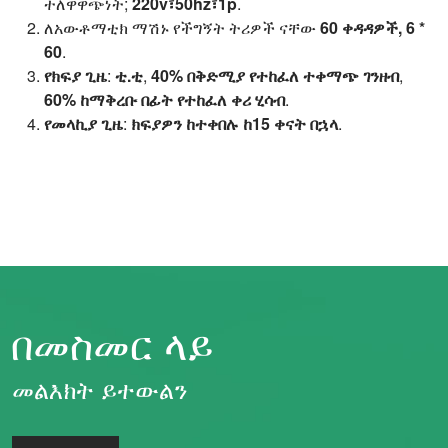
ተለዋዋጭነት;
220v፣50hz፣1p
.
ለአውቶማቲክ ማሽኑ የችግኝት ትሪዎች ናቸው
60 ቀዳዳዎች, 6 *
60
.
የክፍያ ጊዜ
:
ቲ.ቲ
,
40% በቅድሚያ የተከፈለ ተቀማጭ ገንዘብ
,
60% ከማቅረቡ በፊት የተከፈለ ቀሪ ሂሳብ
.
የመላኪያ ጊዜ
:
ክፍያዎን ከተቀበሉ ከ15 ቀናት በኋላ
.
በመስመር ላይ
መልእክት ይተውልን