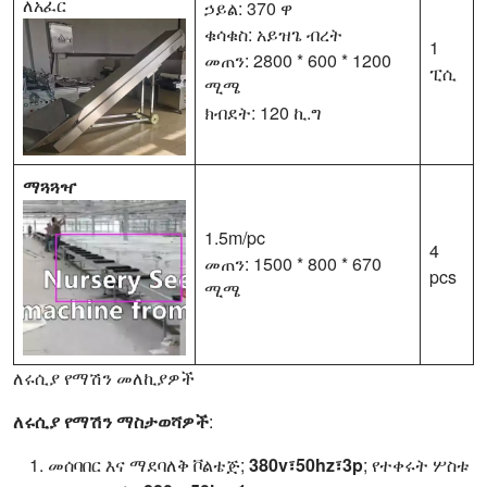
ለአፈር
ኃይል: 370 ዋ
ቁሳቁስ: አይዝጌ ብረት
1
መጠን: 2800 * 600 * 1200
ፒሲ
ሚሜ
ክብደት: 120 ኪ.ግ
ማጓጓዣ
1.5m/pc
4
መጠን: 1500 * 800 * 670
pcs
ሚሜ
ለሩሲያ የማሽን መለኪያዎች
ለሩሲያ የማሽን ማስታወሻዎች
:
መሰባበር እና ማደባለቅ ቮልቴጅ;
380v፣50hz፣3p
; የተቀሩት ሦስቱ