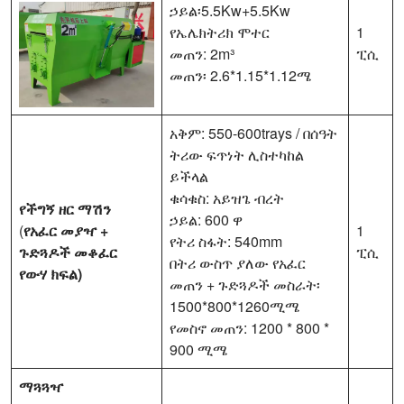
ኃይል፡5.5Kw+5.5Kw
የኤሌክትሪክ ሞተር
1
መጠን: 2m³
ፒሲ
መጠን፡ 2.6*1.15*1.12ሜ
አቅም: 550-600trays / በሰዓት
ትሪው ፍጥነት ሊስተካከል
ይችላል
ቁሳቁስ: አይዝጌ ብረት
የችግኝ ዘር ማሽን
ኃይል: 600 ዋ
(
የአፈር መያዣ +
1
የትሪ ስፋት: 540mm
ጉድጓዶች መቆፈር
ፒሲ
በትሪ ውስጥ ያለው የአፈር
የውሃ ክፍል)
መጠን + ጉድጓዶች መስራት፡
1500*800*1260ሚሜ
የመስኖ መጠን: 1200 * 800 *
900 ሚሜ
ማጓጓዣ