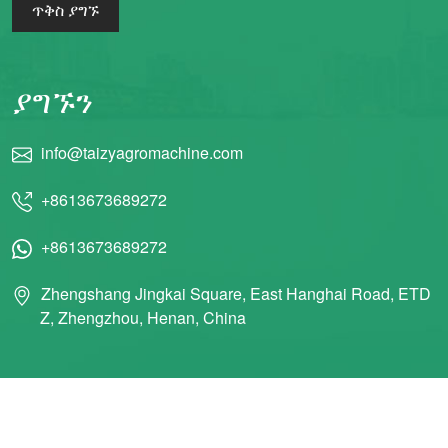
ጥቅስ ያግኙ
ያግኙን
info@taizyagromachine.com
+8613673689272
+8613673689272
Zhengshang Jingkai Square, East Hanghai Road, ETD
Z, Zhengzhou, Henan, China
© 2011 Taizy Machinery Co., Ltd ሁሉም መብቶች የተጠበቁ ናቸው