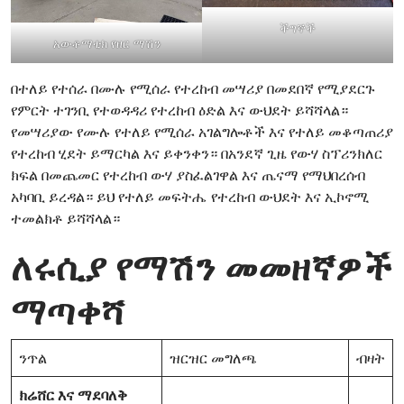
ችግኞች
አውቶማቲክ የዘር ማሽን
በተለይ የተሰራ በሙሉ የሚሰራ የተረከብ መሣሪያ በመደበኛ የሚያደርጉ
የምርት ተገንቢ የተወዳዳሪ የተረከብ ዕድል እና ውህደት ይሻሻላል።
የመሣሪያው የሙሉ የተለይ የሚሰራ አገልግሎቶች እና የተለይ መቆጣጠሪያ
የተረከብ ሂደት ይማርካል እና ይቀንቀን። በአንደኛ ጊዜ የውሃ ስፕሪንክለር
ክፍል በመጨመር የተረከብ ውሃ ያስፈልገዋል እና ጤናማ የማህበረሰብ
አካባቢ ይረዳል። ይህ የተለይ መፍትሔ የተረከብ ውህደት እና ኢኮኖሚ
ተመልክቶ ይሻሻላል።
ለሩሲያ የማሽን መመዘኛዎች
ማጣቀሻ
ንጥል
ዝርዝር መግለጫ
ብዛት
ክሬሸር እና ማደባለቅ