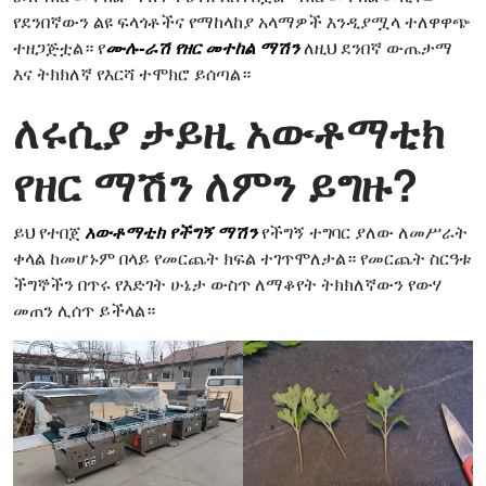
የደንበኛውን ልዩ ፍላጎቶችና የማከላከያ አላማዎች እንዲያሟላ ተለዋዋጭ
ተዘጋጅቷል። የ
ሙሉ-ራሽ የዘር መተከል ማሽን
ለዚህ ደንበኛ ውጤታማ
እና ትክክለኛ የእርሻ ተሞክሮ ይሰጣል።
ለሩሲያ ታይዚ አውቶማቲክ
የዘር ማሽን ለምን ይግዙ?
ይህ የተበጀ
አውቶማቲክ የችግኝ ማሽን
የችግኝ ተግባር ያለው ለመሥራት
ቀላል ከመሆኑም በላይ የመርጨት ክፍል ተገጥሞለታል። የመርጨት ስርዓቱ
ችግኞችን በጥሩ የእድገት ሁኔታ ውስጥ ለማቆየት ትክክለኛውን የውሃ
መጠን ሊሰጥ ይችላል።