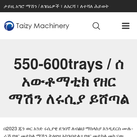
ታይዚ አግሮ ማሽን / ለገበሬዎች ፣ ለእርሻ ፣ ለተሻለ ሕይወት
550-600trays / ሰ
አውቶማቲክ የዘር
ማሽን ለሩሲያ ይሸጣል
በ2023 ጁን ወር አንድ ሩሲያዊ ደንበኛ ለብልህ ማከላከያ እንዲደርስ ሙሉ-
ራሽ የዘር መተከል ማሽን ትዕዛዝ አስገብቷል። የዘር መተከል መኪናው