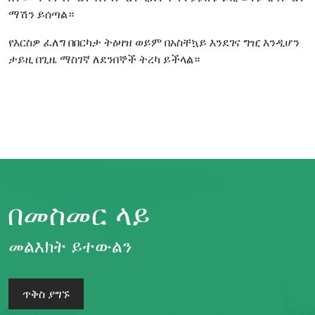
ማሽን ይሰጣል።
የእርስዎ ፈለግ በበርካታ ትዕዛዝ ወይም በአስቸኳይ እንደገና ግዢ እንዲሆን
ታይዚ በጊዜ ማስገኛ ለደንበኞች ትረካ ይችላል።
በመስመር ላይ
መልእክት ይተውልን
ጥቅስ ያግኙ