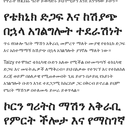
የጥራት የበርበሬ ግሪት ይወዳድሩ ይህ የሚሆን እንደ እንግዳው ይሁን።
የቴክኒክ ድጋፍ እና ከሽያጭ
በኋላ አገልግሎት ተደራሽነት
ጥሩ የበቆሎ ግሪት ማሽን አቅራቢ መምረጥ ማለት ሙያዊ የቴክኒክ ድጋፍ
እና አስተማማኝ ከሽያጭ በኋላ አገልግሎት ያገኛሉ ማለት ነው።
Taizy የተሞክሮ ቴክኒካዊ ቡድን አለው የሚችል በተመጣጣኝ ቴክኒካዊ
ድጋፍ እና መፍትሔዎች ለማቅረብ። ይህ በእቃው የተገናኘ እና የተከለከለ
ደረጃ ወይም በዕለታዊ የሚጠቀሙበት ጊዜ ይሆን በታይዚ የአይነት
አገልግሎት ቡድን እንደ ተደጋጋሚ ከእርስዎ ጋር በቅርብ ይኖራል ይህም
የግሪት ማሽንዎ በተለመዱ ይሠራ ይቀጥላል።
ኮርን ግሪትስ ማሽን አቅራቢ
የምርት ችሎታ እና የማስገኛ