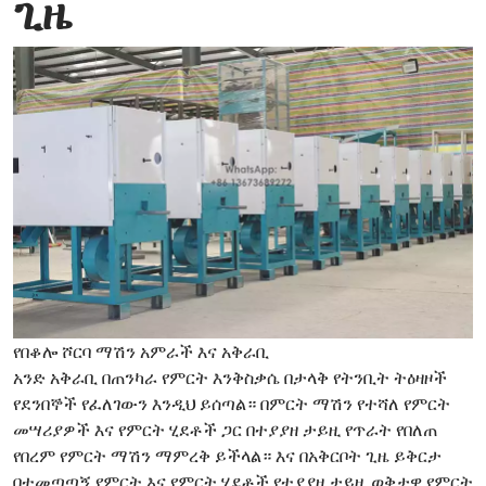
ጊዜ
የበቆሎ ሾርባ ማሽን አምራች እና አቅራቢ
አንድ አቅራቢ በጠንካራ የምርት እንቅስቃሴ በታላቅ የትንቢት ትዕዛዞች
የደንበኞች የፈለገውን እንዲህ ይሰጣል። በምርት ማሽን የተሻለ የምርት
መሣሪያዎች እና የምርት ሂደቶች ጋር በተያያዘ ታይዚ የጥራት የበለጠ
የበረም የምርት ማሽን ማምረቅ ይችላል። እና በአቅርቦት ጊዜ ይቅርታ
በተመጣጣኝ የምርት እና የምርት ሂደቶች የተያያዘ ታይዚ ወቅታዊ የምርት