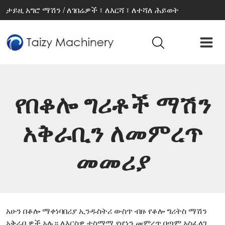
ታይዚ አግሮ ማሽን / ለገበሬዎች ፣ ለእርሻ ፣ ለተሻለ ሕይወት
የበቆሎ ግሪቶች ማሽን
አቅራቢን ለመምረጥ
መመሪያ
አሁን በቆሎ ማቀነባበሪያ ኢንዱስትሪ ውስጥ ብዙ የቆሎ ግሪትስ ማሽን
አቅራቢዎች አሉ። ለእርስዎ ተስማሚ የሆነን መምረጥ በጣም አስፈላጊ