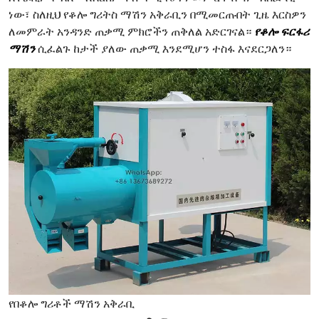
ነው፣ ስለዚህ የቆሎ ግሪትስ ማሽን አቅራቢን በሚመርጡበት ጊዜ እርስዎን
ለመምራት አንዳንድ ጠቃሚ ምክሮችን ጠቅለል አድርገናል።
የቆሎ ፍርፋሪ
ማሽን
ሲፈልጉ ከታች ያለው ጠቃሚ እንደሚሆን ተስፋ እናደርጋለን።
የበቆሎ ግሪቶች ማሽን አቅራቢ