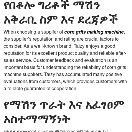
የበቆሎ ግሪቶች ማሽን
አቅራቢ ስም እና ደረጃዎች
When choosing a supplier of
corn grits making machine
,
the supplier’s reputation and rating are crucial factors to
consider. As a well-known brand, Taizy enjoys a good
reputation for its excellent product quality and reliable after-
sales service. Customer feedback and evaluation is an
important basis for understanding the reliability of corn grits
machine suppliers. Taizy has accumulated many positive
evaluations from customers, which provides customers with
a reliable guarantee of cooperation.
የማሽን ጥራት እና አፈፃፀም
አስተማማኝነት
የታይዚ የቆሎ ፍርፋሪ መፍጫ ማሽን በጥሩ የምርት ጥራት እና