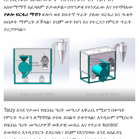
አስተማማኝ አፈጻጸም ይታወቃል። በጥንቃቄ የተነደፈው እና የተሻሻለው
የቆሎ ፍርፋሪ ማሽን
ቆሎን ወደ ከፍተኛ ጥራት ያለው ፍርፋሪ እና ዱቄት
በብቃት ማምረት ይችላል፣ ይህም ወጥ የሆነ እና የተረጋጋ የምርት ጥራት
ያረጋግጣል።
የበቆሎ ግሪቶች ማሽን
የበቆሎ ግሪቶች ማሽን
Taizy እንደ የታመነ የበርበሬ ግሪት መሣሪያ አቅራቢ የሚሆን በቀጣይ
የምርት ጥራትን ለማሻሻል ተስፋ ይበልጥ ይቀጥላል፣ እንዲሁም የሚሰሩት
የበርበሬ ግሪት መሣሪያዎች ወቅታዊ ሙከራ እና የጥራት kontrol
ይወዳድሩ እንዲያደርጉ ይደርሳሉ፣ ይህም የእንግዳው እንደ አስፈላጊ