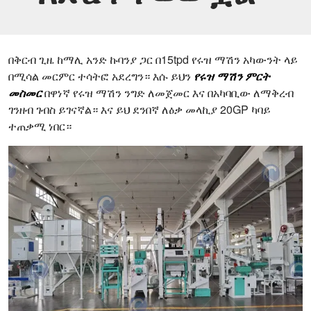
በቅርብ ጊዜ ከማሊ አንድ ኩባንያ ጋር በ15tpd የሩዝ ማሽን አካውንት ላይ
በሚሳል መርምር ተሳትፎ አደረግን። እሱ ይህን
የሩዝ ማሽን ምርት
መስመር
በዋነኛ የሩዝ ማሽን ንግድ ለመጀመር እና በአካባቢው ለማቅረብ
ገንዘብ ገብስ ይገናኛል። እና ይህ ደንበኛ ለዕቃ መላኪያ 20GP ካባይ
ተጠቃሚ ነበር።