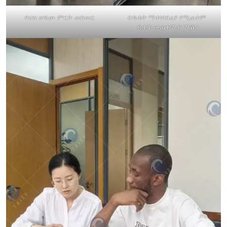
የሩዝ ወፍጮ ምርት መስመር
በዱቄት ማቀነባበሪያ የሚጠቀም
ዱቄት መጠቀሚያ ማሽን