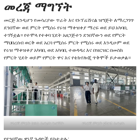
መረጃ ማግኘት
መርጅ እንዲሆን የመሳሪያው ጥራት እና የኦፕሬሽናል ዝግጅት ለማረጋገጥ
ደንበኛው ወደ ምርት የሚሰሩ የሩዝ ማቀዝቀያ ማረፍ ወደ ይህ አካባቢ
ተገኝቷል። የተሞላ የተቀባ ሂደት አዘጋጅተን ደንበኛውን ወደ የምርት
ማህበረሰብ ወርቅ ወደ አርባ የሚሰሩ ምርት የሚሰሩ ወደ እንዲሁም ወደ
የሩዝ ማቀዝቀያ አካባቢ ወደ አካባቢ ተወዳዳሪ እና በዝርዝር በመስክ
የምርት ሂደት ወይም የምርት ዋና እና የቴክኖሎጂ ጥቅሞች ይታወቃል።
የእርሻ ምርት ክፍል ፋብሪካ ጉብኝት
የእርሻ ምርት plant ፋብሪካ
የደንበኛው ዋነኛ ጉዳዮች ይካተታሉ: