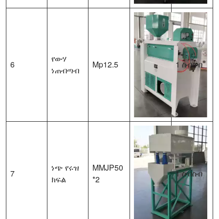
የውሃ
6
Mp12.5
1 ስብስብ
ነጠብጣብ
ነጭ የሩዝ
MMJP50
7
1 ስብስብ
ክፍል
*2