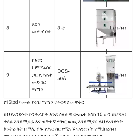
እርጎ
8
3 ቲ
1 ስብስብ
መያዣ ቦታ
ከአየር
ኮምፕሬሰር
DCS-
9
ጋር የታጠቀ
1 ስብስብ
50A
መደብር
ማሽን
የ15tpd የሙሉ የሩዝ ማሽን የተወካዩ መዋቅር
ይህ የአንድነት ኮንትራክት እንደ ዕለታዊ ውጤት እስከ 15 ታን ይሆናል፣
ቀላል እንደሚሰራ እና ዝቅተኛ የግዢ ወጪ እንደሚኖር ይህ የአንድነት
ኮንትራክት በማሊ ያሉ የሃገር ስር የሚገኙ የአንድነት የማህበረሰብ
የማህበረሰብ የአስተዳደር ቤቶች ላይ በተለይ ይስማማል።