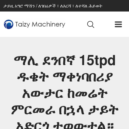
ታይዚ አግሮ ማሽን / ለገበሬዎች ፣ ለእርሻ ፣ ለተሻለ ሕይወት
ማሊ ደንበኛ 15tpd
ዱቄት ማቀነባበሪያ
አውታር ከመሬት
ምርመራ በኋላ ታይት
አድርጎ ተወውቷል።