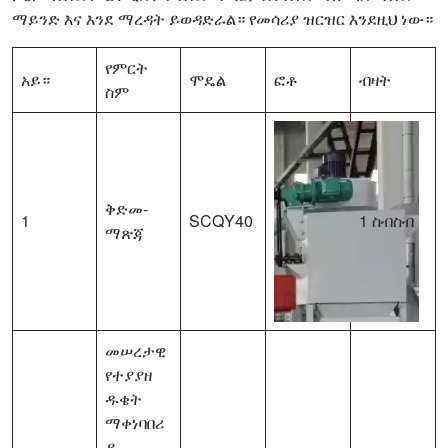
ማይንድ እና እንደ ማረዳት ይወዳድራል። የመሳሪያ ዝርዝር እንደዚህ ነው።
የምርት
አይ።
ሞዴል
ፎቶ
ብዛት
ስም
ቅድመ-
1
SCQY40
1 ስብስብ
ማጽጃ
መሠረታዊ
የተያያዘ
ዱቄት
ማቀነባበሪ
ያ