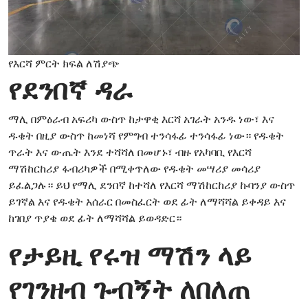
የእርሻ ምርት ክፍል ለሽያጭ
የደንበኛ ዳራ
ማሊ በምዕራብ አፍሪካ ውስጥ ከታዋቂ እርሻ አገራት አንዱ ነው፣ እና
ዱቄት በዚያ ውስጥ ከመነሻ የምግብ ተንሳፋፊ ተንሳፋፊ ነው። የዱቄት
ጥራት እና ውጤት እንደ ተሻሻለ በመሆኑ፣ ብዙ የአካባቢ የእርሻ
ማሽከርከሪያ ፋብሪካዎች በሚቀጥለው የዱቄት መሣሪያ መሳሪያ
ይፈልጋሉ። ይህ የማሊ ደንበኛ ከተሻለ የእርሻ ማሽከርከሪያ ኩባንያ ውስጥ
ይገኛል እና የዱቄት አሰራር በመስፈርት ወደ ፊት ለማሻሻል ይቀዳይ እና
ከገበያ ጥያቄ ወደ ፊት ለማሻሻል ይወዳድር።
የታይዚ የሩዝ ማሽን ላይ
የገንዘብ ጉብኝት ለበለጠ