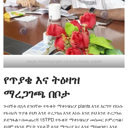
በዱቄት ማቀነባበሪያ ሂደት ላይ ቢሆን የተወሰነ ውይይት
የጥያቄ እና ትዕዛዝ
ማረጋገጫ በቦታ
ጉብኝቱ በኋላ ደንበኛው የዱቄት ማቀነባበሪያ plants እንደ እርግጥ የእነሱ
የፋብሪካ ጥያቄ ይህን እንደ ተረጋገጠ እንደ እነሱ እንደ ይህ እንደ ተረጋገጠ
ይደግፋል። በመጨረሻ 15TPD የዱቄት ማቀነባበሪያ መስመር ይምረጣል፣
ይህም የእንደ ምርት ሂደቶች እንደ ማጣሪያ እና እንደ ማስወገድ፣ እንደ