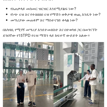
የአጠቃላይ መስመር ዝርዝር እንደሚያልፍ ነው?
የነጭ ሩዝ እና የተሰበሰበ ሩዝ የማሽን ወቅታዊ ወጪ እንዴት ነው?
መሣሪያው መጠቀም እና ማስተናገድ ቀላል ነው?
በአካባቢ የሚገኝ መሣሪያ እንደተመለከተ እና በተወካዩ ጋር በመገናኘት
ደንበኛው የ15TPD የሩዝ ማሽን ላይ ከፍተኛ ውይይት አለው።