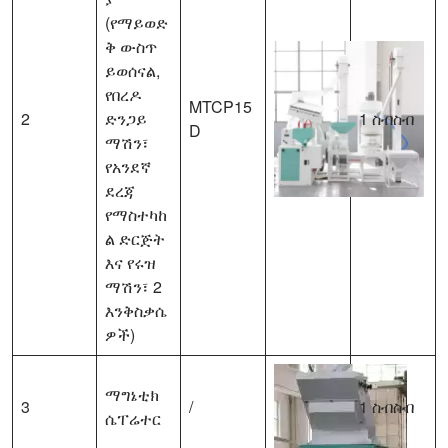
(የማይወድ
ቅ ውስጥ
ይወሰናል,
የበረዶ
MTCP15
2
ድንጋይ
1 ስብስብ
D
ማሽን፣
የአንደኛ
ደረጃ
የማስተካከ
ል ድርጅት
እና የሩዝ
ማሽን፣ 2
እንቅስቃሴ
ዎች)
ማግኔቲክ
3
/
1 ስብስብ
ሴፐሬተር