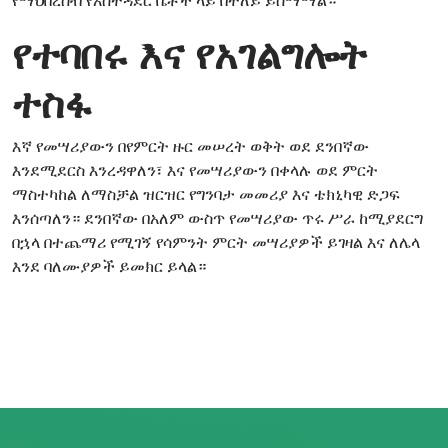
የተባበሩ እና የአገልግሎት
ተስፋ
እኛ የመሣሪያውን በየምርት ዙር መሠረት ወቅት ወደ ደንበኛው
እንደሚደርስ እንረዳዋለን፣ እና የመሣሪያውን በቀላሉ ወደ ምርት
ማስተካከል ለማስቻል ዝርዝር የግንባታ መመሪያ እና ቴክኒካዊ ድጋፍ
እንሰጣለን። ደንበኛው በአለም ውስጥ የመሣሪያው ጥሩ ሥራ ከሚያደርግ
በኋላ በተጨማሪ የሚገኝ የሳምንት ምርት መሣሪያዎች ይገዛል እና ለሌላ
እንደ ባለሙያዎች ይመክር ይላል።