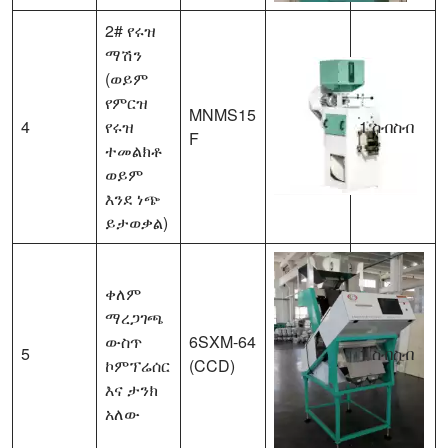
2# የሩዝ
ማሽን
(ወይም
የምርዝ
MNMS15
4
የሩዝ
1 ስብስብ
F
ተመልክቶ
ወይም
እንደ ነጭ
ይታወቃል)
ቀለም
ማረጋገጫ
ውስጥ
6SXM-64
5
1 ስብስብ
ኮምፕሬሰር
(CCD)
እና ታንክ
አለው