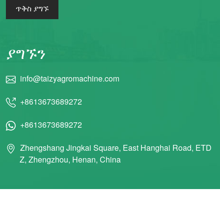
ጥቅስ ያግኙ
ያግኙን
info@taizyagromachine.com
+8613673689272
+8613673689272
Zhengshang Jingkai Square, East Hanghai Road, ETD
Z, Zhengzhou, Henan, China
© 2011 Taizy Machinery Co., Ltd ሁሉም መብቶች የተጠበቁ ናቸው