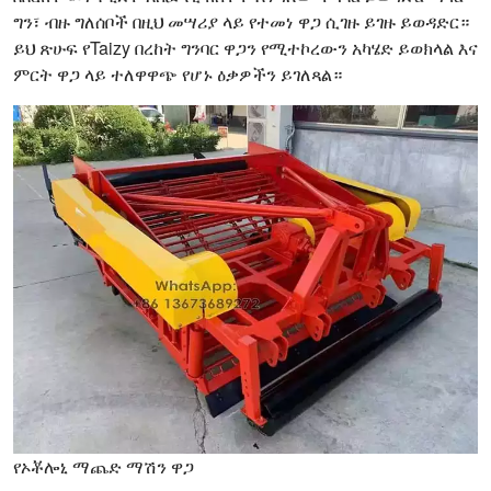
ግን፣ ብዙ ግለሰቦች በዚህ መሣሪያ ላይ የተመነ ዋጋ ሲገዙ ይገዙ ይወዳድር።
ይህ ጽሁፍ የTaizy በረከት ግንባር ዋጋን የሚተኮረውን አካሄድ ይወክላል እና
ምርት ዋጋ ላይ ተለዋዋጭ የሆኑ ዕቃዎችን ይገለጻል።
የኦቾሎኒ ማጨድ ማሽን ዋጋ