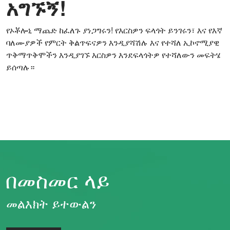
አግኙኝ!
የኦቾሎኒ ማጨድ ከፈለጉ ያነጋግሩን! የእርስዎን ፍላጎት ይንገሩን፣ እና የእኛ
ባለሙያዎች የምርት ቅልጥፍናዎን እንዲያሻሽሉ እና የተሻለ ኢኮኖሚያዊ
ጥቅማጥቅሞችን እንዲያገኙ እርስዎን እንደፍላጎትዎ የተሻለውን መፍትሄ
ይሰጣሉ።
በመስመር ላይ
መልእክት ይተውልን