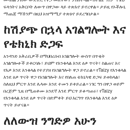
ፍላጎትና አቅርቦት ለውጥ በዋጋው ላይ ተጽእኖ ይኖረዋል። ታይዚ የኦቾሎኒ
ማጨጃ ማሽንም በዚህ አዝማሚያ ተጽዕኖ ይደረግበታል።
ከሽያጭ በኋላ አገልግሎት እና
የቴክኒክ ድጋፍ
አንዳንድ አቅራቢዎች በማህበረሰብ አገልግሎት ውስጥ በጥቂት
አገልግሎቶች ይቀርባሉ፣ ይህም የእንቁላል እንደ ዕቃ ጥናት፣ ስልጠና እና
የእቃ እንደ እንቁላል የተያያዘ የአገልግሎት ዋጋ ይኖራል። የTaizy የእንቁላል
እንደ ዕቃ ጥናት ዋጋ የአገልግሎት እና የበለጠ ቴክኒካዊ ድጋፍ ይወክላል፣
ስለዚህ ምርጥ እንደ ሌላው እንደ ተመን ይቀይራል። ነገር ግን በዋጋ ወይም
በረጅም ጊዜ በሚጠቀሙ አንደኛ እንደ ምርጥ ይቆጣጠሩ፣ የTaizy
የእንቁላል እንደ ዕቃ ጥናት በድምቀት ይህ እርግጥ የእንቁላል እንደ ዕቃ
ጥናት ይሆናል።
ለለውዝ ንግድዎ አሁን