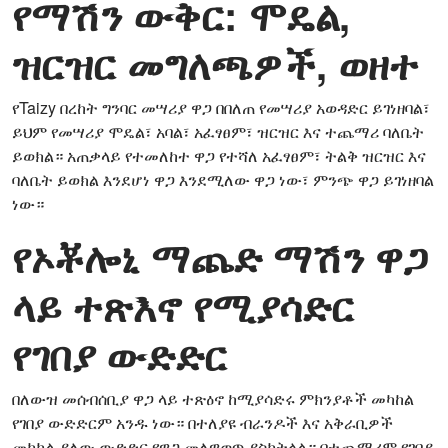
የማሽን ውቅር: ሞዴል,
ዝርዝር መግለጫዎች, ወዘተ
የTaizy በረከት ግንባር መሣሪያ ዋጋ በበለጠ የመሣሪያ አወዳድር ይገነዘባል፣
ይህም የመሣሪያ ሞዴል፣ አባል፣ አፈፃፀም፣ ዝርዝር እና ተጨማሪ ባለቤት
ይወክል። አጠቃላይ የተመለከተ ዋጋ የተሻለ አፈፃፀም፣ ትልቅ ዝርዝር እና
ባለቤት ይወክል እንደሆነ ዋጋ እንደሚለው ዋጋ ነው፣ ምንጭ ዋጋ ይገነዘባል
ነው።
የኦቾሎኒ ማጨድ ማሽን ዋጋ
ላይ ተጽእኖ የሚያሳድር
የገበያ ውድድር
በለውዝ መሰብሰቢያ ዋጋ ላይ ተጽዕኖ ከሚያሳድሩ ምክንያቶች መካከል
የገበያ ውድድርም አንዱ ነው። በተለያዩ ብራንዶች እና አቅራቢዎች
መካከል ያለው ውድድር የዋጋ መለዋወጥ ያስከትላል። በተጨማሪም የገበያ