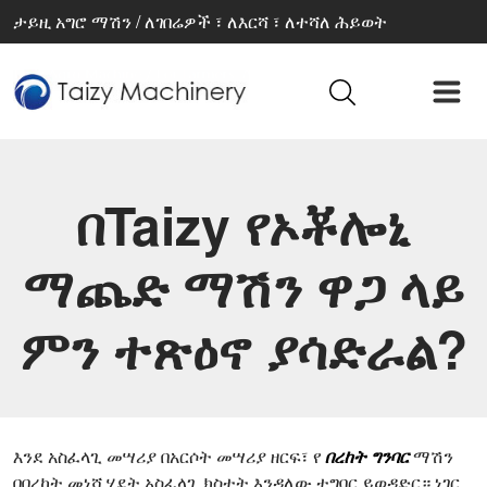
ታይዚ አግሮ ማሽን / ለገበሬዎች ፣ ለእርሻ ፣ ለተሻለ ሕይወት
በTaizy የኦቾሎኒ
ማጨድ ማሽን ዋጋ ላይ
ምን ተጽዕኖ ያሳድራል?
እንደ አስፈላጊ መሣሪያ በአርሶት መሣሪያ ዘርፍ፣ የ
በረከት ግንባር
ማሽን
በበረከት መነሻ ሂደት አስፈላጊ ክስተት እንዳለው ተግባር ይወዳድር። ነገር