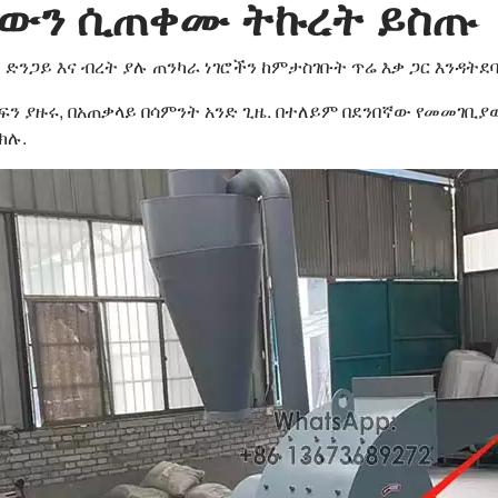
ጫውን ሲጠቀሙ ትኩረት ይስጡ
ንደ ድንጋይ እና ብረት ያሉ ጠንካራ ነገሮችን ከምታስገቡት ጥሬ እቃ ጋር እንዳት
 ቁልፍን ያዙሩ, በአጠቃላይ በሳምንት አንድ ጊዜ. በተለይም በደንበኛው የመመገ
ክሉ.