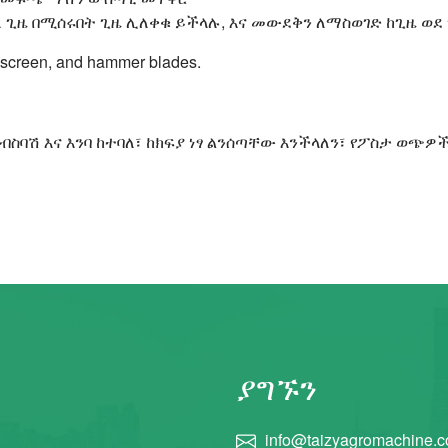
ለ ጊዜ በሚሰሩበት ጊዜ ሊለቀቁ ይችላሉ, እና መውደቅን ለማስወገድ ከጊዜ ወደ
t, screen, and hammer blades.
ብስባሽ እና እንባ ከተባለ፣ ከክፍያ ነፃ ልንሰጣቸው እንችላለን፣ የፖስታ ወጭ
ያግኙን
info@taizyagromachine.