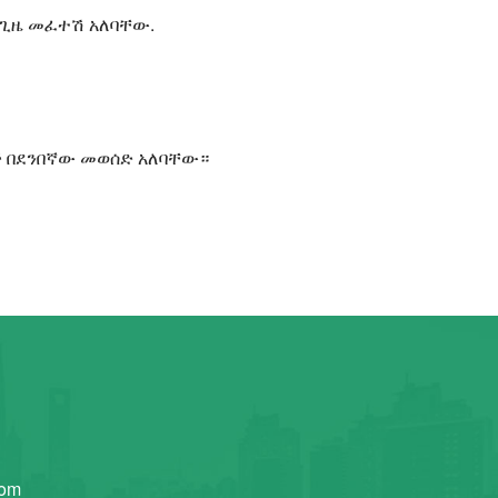
 ጊዜ መፈተሽ አለባቸው.
ዎች በደንበኛው መወሰድ አለባቸው።
com