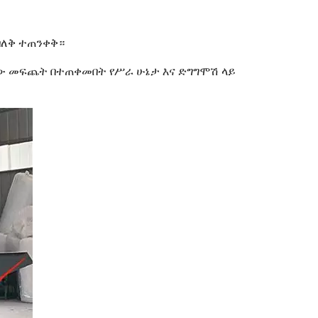
ደባለቅ ተጠንቀቅ።
ቢያው መፍጨት በተጠቀመበት የሥራ ሁኔታ እና ድግግሞሽ ላይ