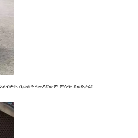
መር አለብዎት. ቢወድቅ የመዶሻውም ምላጭ ይወድቃል፣