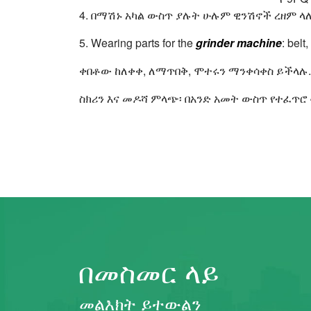
4. በማሽኑ አካል ውስጥ ያሉት ሁሉም ዊንሽኖች ረዘም ላ
5. Wearing parts for the
grinder machine
: bel
ቀበቶው ከለቀቀ, ለማጥበቅ, ሞተሩን ማንቀሳቀስ ይችላሉ.
ስክሪን እና መዶሻ ምላጭ፡ በአንድ አመት ውስጥ የተፈጥሮ 
በመስመር ላይ
መልእክት ይተውልን