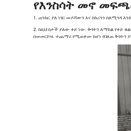
የእንስሳት መኖ መፍ
1. ጠንከር ያለ ነገር መዶሻውን እና ስክሪንን ስለሚጎዳ እ
2. ከዚህ በታች ያለው ቀይ ነው. ቅባትን ለማከል የቀይ
በመመርኮዝ. ተጨማሪ የሚጠቀሙ ከሆነ የበለጠ ቅባትን ያ