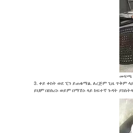
መፍጫ
3. ቀይ ቀስት ወደ ፒን ይጠቁማል. ለረጅም ጊዜ ጥቅም
ይህም በስክሪኑ ወይም በማሽኑ ላይ ከፍተኛ ጉዳት ያስከት