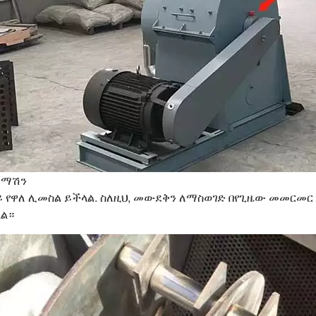
 ማሽን
 ላይ የዋለ ሊመስል ይችላል. ስለዚህ, መውደቅን ለማስወገድ በየጊዜው መመር
ላል።