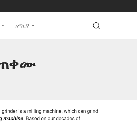
ለ
አማርኛ
ሲጠቀሙ
 grinder is a milling machine, which can grind
ng machine
. Based on our decades of