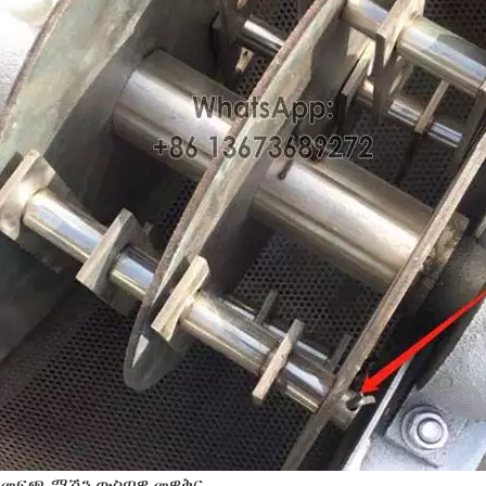
Q መፍጫ ማሽን ውስጣዊ መዋቅር