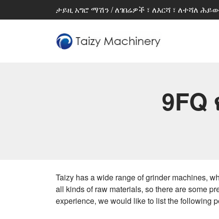
ታይዚ አግሮ ማሽን / ለገበሬዎች ፣ ለእርሻ ፣ ለተሻለ ሕይ
9FQ
Taizy has a wide range of grinder machines, whi
all kinds of raw materials, so there are some pr
experience, we would like to list the following p