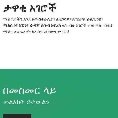
ታዋቂ አገሮች
ማሽኖቻችን እንደ
አውስትራሊያ፣ ፈረንሳይ፣ አሜሪካ፣ ፊሊፒንስ፣
ሜክሲኮ፣ ስፔን፣
ሱዳን
፣ ደቡብ አፍሪካ
ላሉ ብዙ አገሮች ተልከዋል። በዚህ
ማሽን ላይ ፍላጎት ካሎት፣ እባክዎን ያግኙን!
በመስመር ላይ
መልእክት ይተውልን