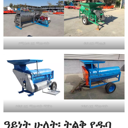
የሜሎን ዘር ማውጣት
ዱባ-ዘር-ማጨድ
የዱባ ዘር ማውጣት ማሽን
የዱባ ዘር ማውጣት
ዓይነት ሁለት፡ ትልቅ የዱባ