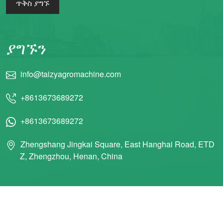
ጥቅስ ያግኙ
ያግኙን
info@taizyagromachine.com
+8613673689272
+8613673689272
Zhengshang Jingkai Square, East Hanghai Road, ETD
Z, Zhengzhou, Henan, China
© 2011 Taizy Machinery Co., Ltd ሁሉም መብቶች የተጠበቁ ናቸው