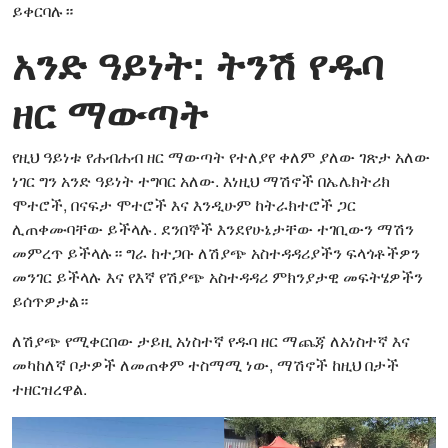
ይቀርባሉ።
አንድ ዓይነት: ትንሽ የዱባ
ዘር ማውጣት
የዚህ ዓይነቱ የሐብሐብ ዘር ማውጣት የተለያየ ቀለም ያለው ገጽታ አለው
ነገር ግን አንድ ዓይነት ተግባር አለው. እነዚህ ማሽኖች በኤሌክትሪክ
ሞተሮች, በናፍታ ሞተሮች እና እንዲሁም ከትራክተሮች ጋር
ሊጠቀሙባቸው ይችላሉ. ደንበኞች እንደየሁኔታቸው ተገቢውን ማሽን
መምረጥ ይችላሉ። ግራ ከተጋቡ ለሽያጭ አስተዳዳሪያችን ፍላጎቶችዎን
መንገር ይችላሉ እና የእኛ የሽያጭ አስተዳዳሪ ምክንያታዊ መፍትሄዎችን
ይሰጥዎታል።
ለሽያጭ የሚቀርበው ታይዚ አነስተኛ የዱባ ዘር ማጨጃ ለአነስተኛ እና
መካከለኛ ቦታዎች ለመጠቀም ተስማሚ ነው, ማሽኖች ከዚህ በታች
ተዘርዝረዋል.