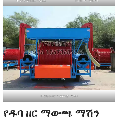
ትልቅ የዱባ ዘር ማጨጃ
የኩሽ ዘር ማውጫ
የሜሎን ዘር ማስወገጃ ማሽን
የዱባ ዘር ማውጫ ማሽን