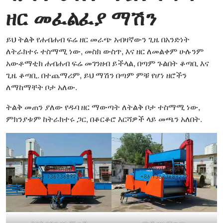
ዘር መፈልፈያ ማሽን
ይህ ትልቅ የሐብሐብ ፍሬ ዘር መራጭ አብዛኛውን ጊዜ በአንድነት
ለትራክተሩ ተስማሚ ነው, መስክ ውስጥ, እና ዘር ለመልቀም ሁሉንም
አውቶማቲክ ሐብሐብ ፍሬ መገንዘብ ይችላል, በጣም ጉልበት ቆጣቢ እና
ጊዜ ቆጣቢ. በተጨማሪም, ይህ ማሽን በጣም ምቹ የሆነ ዘሮችን
ለማከማቸት ቦታ አለው.
ትልቅ መጠን ያለው የዱባ ዘር ማውጣት ለትልቅ ቦታ ተስማሚ ነው,
ምክንያቱም ከትራክተሩ ጋር, በቆርቆሮ እርሻዎች ላይ መጫን አለበት.