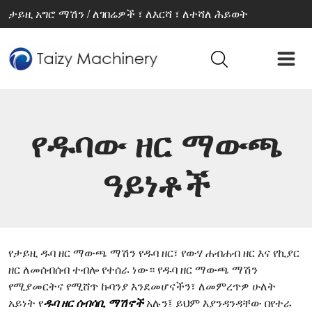
ታይዚ አግሮ ማሽን / ለገበሬዎች ፣ ለእርሻ ፣ ለተሻለ ሕይወት
የዱባው ዘር ማውጫ
ዓይነቶች
የታይዚ ዱባ ዘር ማውጫ ማሽን የዱባ ዘር፣ የውሃ ሐብሐብ ዘር እና የኪያር
ዘር ለመሰብሰብ ተብሎ የተሰራ ነው። የዱባ ዘር ማውጫ ማሽን
የሚያመርትና የሚሸጥ ኩባንያ እንደመሆናችን፣ ለመምረጥዎ ሁለት
አይነት የ
ዱባ ዘር ሰብሳቢ ማሽኖች
አሉን፤ ይህም እያንዳንዳቸው በየተራ