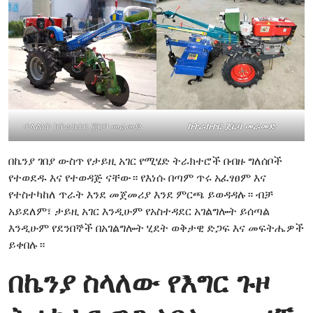
ቀላልነት ከትራክተር ጀርባ መራመድ
ከትራክተር ጀርባ መራመድ
በኬንያ ገበያ ውስጥ የታይዚ አገር የሚሄድ ትራክተሮች በብዙ ግለሰቦች
የተወደዱ እና የተወዳጅ ናቸው። የእነሱ በጣም ጥሩ አፈፃፀም እና
የተስተካከለ ጥራት እንደ መጀመሪያ እንደ ምርጫ ይወዳዳሉ። ብቻ
አይደለም፣ ታይዚ አገር እንዲሁም የአስተዳደር አገልግሎት ይሰጣል
እንዲሁም የደንበኞች በአገልግሎት ሂደት ወቅታዊ ድጋፍ እና መፍትሔዎች
ይቀበሉ።
በኬንያ ስላለው የእግር ጉዞ