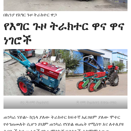
በኬንያ የእግር ጉዞ ትራክተር ዋጋ
የእግር ጉዞ ትራክተር ዋና ዋና
ነገሮች
ባለ 2-ጎማ ትራክተር
2 ጎማ ትራክተር በቆሎ ተከላ
ጠንካራ ሃይል፡- ከኋላ ያለው ትራክተር ከፍተኛ አፈፃፀም ያለው ሞተር
የተገጠመለት ሲሆን ይህም ጠንካራ የሃይል ዉጤት የሚሰጥ እና ለተለያዩ
ሰብሎች እና መሬቶች የስራ ማስኬጃ ፍላጎቶች ተስማሚ ነው።