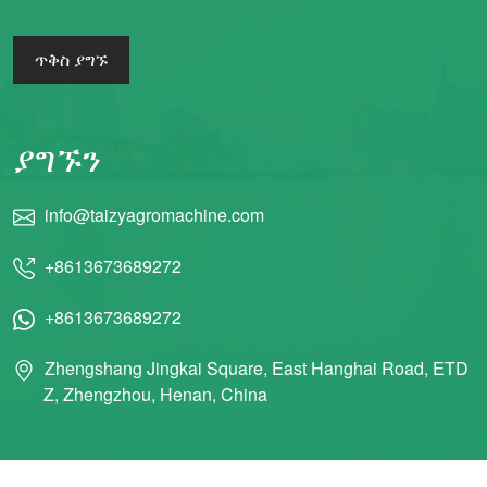
ጥቅስ ያግኙ
ያግኙን
info@taizyagromachine.com
+8613673689272
+8613673689272
Zhengshang Jingkai Square, East Hanghai Road, ETD
Z, Zhengzhou, Henan, China