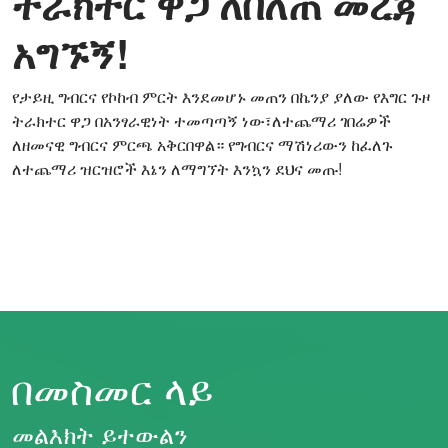
ትራክተር ዋጋ ለበለጠ መረጃ
አግኙኝ!
የታይዚ ግብርና የኮከብ ምርት እንደመሆኑ መጠን በኬንያ ያለው የእግር ጉዞ
ትራክተር ዋጋ በአንፃራዊነት ተመጣጣኝ ነው፣ለተጨማሪ ገበሬዎች
ለዘመናዊ ግብርና ምርጫ አቅርበዋል። የግብርና ማሽነሪውን ከፈለጉ
ለተጨማሪ ዝርዝሮች እኔን ለማግኘት እንኳን ደህና መጡ!
በመስመር ላይ
መልእክት ይተውልን