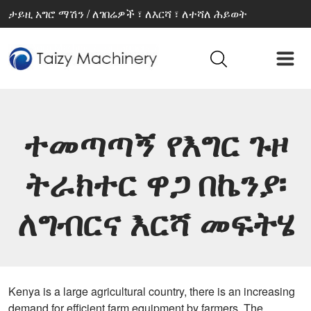
ታይዚ አግሮ ማሽን / ለገበሬዎች ፣ ለእርሻ ፣ ለተሻለ ሕይወት
ተመጣጣኝ የእግር ጉዞ
ትራክተር ዋጋ በኬንያ፡
ለግብርና እርሻ መፍትሄ
Kenya is a large agricultural country, there is an increasing
demand for efficient farm equipment by farmers. The