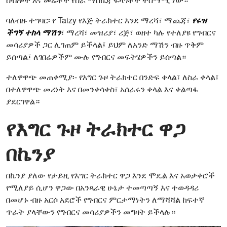
ባለብዙ ተግባር፡ የ Taizy የእጅ ትራክተር እንደ ማረሻ፣ ማጨጃ፣
የሩዝ
ችግኝ ተከላ ማሽን
፣ ማረሻ፣ መዝሪያ፣ ሪጅ፣ ወዘተ ካሉ የተለያዩ የግብርና
መሳሪያዎች ጋር ሊገጠም ይችላል፤ ይህም ለአንድ ማሽን ብዙ ጥቅም
ይሰጣል፤ ለገበሬዎችም ሙሉ የግብርና መፍትሄዎችን ይሰጣል።
ተለዋዋጭ መጠቀሚያ፡- የእግር ጉዞ ትራክተር በንድፍ ቀላል፣ ለስራ ቀላል፣
በተለዋዋጭ መሪነት እና በመንቀሳቀስ፣ አሰራሩን ቀላል እና ቀልጣፋ
ያደርገዋል።
የእግር ጉዞ ትራክተር ዋጋ
በኬንያ
በኬንያ ያለው የታይዚ የእግር ትራክተር ዋጋ እንደ ሞዴል እና አወቃቀሮች
የሚለያይ ሲሆን ዋጋው በአንጻራዊ ሁኔታ ተመጣጣኝ እና ተወዳዳሪ
በመሆኑ ብዙ አርሶ አደሮች የግብርና ምርታማነትን ለማሻሻል ከፍተኛ
ጥራት ያላቸውን የግብርና መሳሪያዎችን መግዛት ይችላሉ።