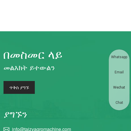
በመስመር ላይ
Whatsapp
መልእክት ይተውልን
Email
ጥቅስ ያግኙ
Wechat
Chat
ያግኙን
info@taizyagromachine.com