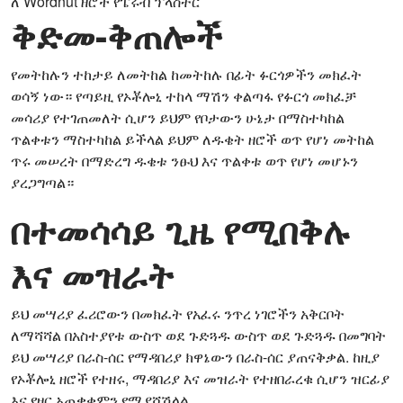
ለ Wordnut ዘሮች የፔሩቭ ፕላስተር
ቅድመ-ቅጠሎች
የመትከሉን ተከታይ ለመትከል ከመትከሉ በፊት ፉርጎዎችን መክፈት
ወሳኝ ነው። የጣይዚ የኦቾሎኒ ተከላ ማሽን ቀልጣፋ የፉርጎ መክፈቻ
መሳሪያ የተገጠመለት ሲሆን ይህም የቦታውን ሁኔታ በማስተካከል
ጥልቀቱን ማስተካከል ይችላል ይህም ለዱቄት ዘሮች ወጥ የሆነ መትከል
ጥሩ መሠረት በማድረግ ዱቄቱ ንፁህ እና ጥልቀቱ ወጥ የሆነ መሆኑን
ያረጋግጣል።
በተመሳሳይ ጊዜ የሚበቅሉ
እና መዝራት
ይህ መሣሪያ ፈሪሮውን በመክፈት የአፈሩ ንጥረ ነገሮችን አቅርቦት
ለማሻሻል በአስተያየቱ ውስጥ ወደ ጉድጓዱ ውስጥ ወደ ጉድጓዱ በመግባት
ይህ መሣሪያ በራስ-ሰር የማዳበሪያ ክዋኔውን በራስ-ሰር ያጠናቅቃል. ከዚያ
የኦቾሎኒ ዘሮች የተዘሩ, ማዳበሪያ እና መዝራት የተዘበራረቁ ሲሆን ዝርፊያ
እና የዘር አጠቃቀምን የሚያሻሽላል.