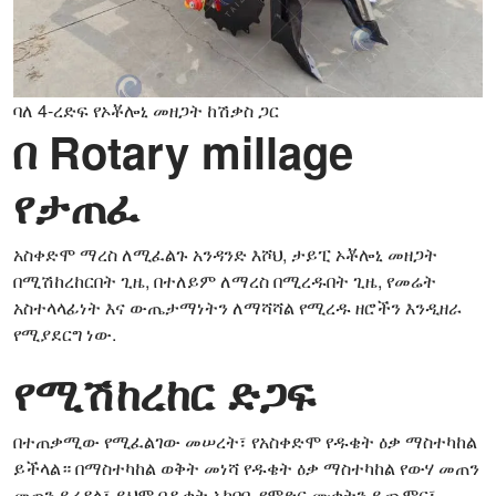
ባለ 4-ረድፍ የኦቾሎኒ መዘጋት ከሽቃስ ጋር
በ Rotary millage
የታጠፈ
አስቀድሞ ማረስ ለሚፈልጉ አንዳንድ እሾህ, ታይፒ ኦቾሎኒ መዘጋት
በሚሽከረከርበት ጊዜ, በተለይም ለማረስ በሚረዱበት ጊዜ, የመሬት
አስተላላፊነት እና ውጤታማነትን ለማሻሻል የሚረዱ ዘሮችን እንዲዘራ
የሚያደርግ ነው.
የሚሽከረከር ድጋፍ
በተጠቃሚው የሚፈልገው መሠረት፣ የአስቀድሞ የዱቄት ዕቃ ማስተካከል
ይችላል። በማስተካከል ወቅት መነሻ የዱቄት ዕቃ ማስተካከል የውሃ መጠን
መጠን ይረዳል፣ ይህም በዱቄት አካባቢ የምድር ሙቀትን ይጨምር፣