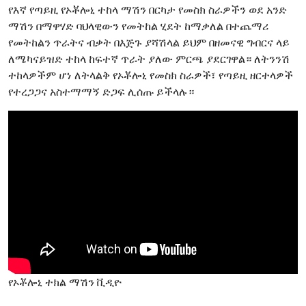
የእኛ የጣይዚ የኦቾሎኒ ተከላ ማሽን በርካታ የመስክ ስራዎችን ወደ አንድ
ማሽን በማዋሃድ ባህላዊውን የመትከል ሂደት ከማቃለል በተጨማሪ
የመትከልን ጥራትና ብቃት በእጅጉ ያሻሽላል ይህም በዘመናዊ ግብርና ላይ
ለሜካናይዝድ ተከላ ከፍተኛ ጥራት ያለው ምርጫ ያደርገዋል። ለትንንሽ
ተከላዎችም ሆነ ለትላልቅ የኦቾሎኒ የመስክ ስራዎች፣ የጣይዚ ዘርተላዎች
የተረጋጋና አስተማማኝ ድጋፍ ሊሰጡ ይችላሉ።
የኦቾሎኒ ተክል ማሽን ቪዲዮ