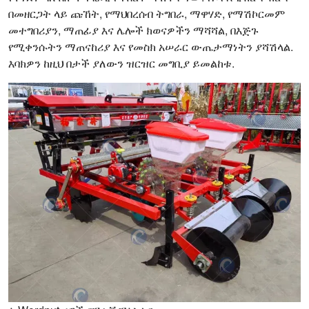
በመዘርጋት ላይ ጩኸት, የማህበረሰብ ትግበራ, ማዋሃድ, የማሽኮርመም
መተግበሪያን, ማጠፊያ እና ሌሎች ክወናዎችን ማሻሻል, በእጅጉ
የሚቀንሱትን ማጠናከሪያ እና የመስክ አሠራር ውጤታማነትን ያሻሽላል.
እባክዎን ከዚህ በታች ያለውን ዝርዝር መግቢያ ይመልከቱ.