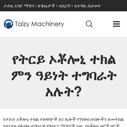
ታይዚ አግሮ ማሽን / ለገበሬዎች ፣ ለእርሻ ፣ ለተሻለ ሕይወት
የትርይ ኦቾሎኒ ተክል
ምን ዓይነት ተግባራት
አሉት?
የታይይ ኦቾሎኒ ተክል ተከላካዮች እና ሌሎች የገንዘብ ሰብሎችን ለመትከል
የተነደፉ ባለብዙ ተግባራዊ የግብርና ማሽኖች ነው. የኦቾሎኒ ዘሮች ዘሮች