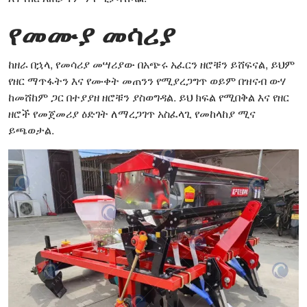
የመሙያ መሳሪያ
ከዘራ በኋላ, የመሳሪያ መሣሪያው በአጭሩ አፈርን ዘሮቹን ይሸፍናል, ይህም
የዘር ማጥፋትን እና የሙቀት መጠንን የሚያረጋግጥ ወይም በዝናብ ውሃ
ከመሸከም ጋር በተያያዘ ዘሮቹን ያስወግዳል. ይህ ክፍል የሚበቅል እና የዘር
ዘሮች የመጀመሪያ ዕድገት ለማረጋገጥ አስፈላጊ የመከላከያ ሚና
ይጫወታል.