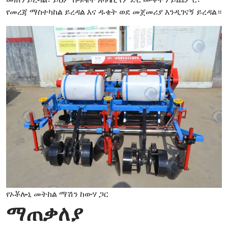
የመረጃ ማስተካከል ይረዳል እና ዱቄት ወደ መጀመሪያ እንዲገናኝ ይረዳል።
የኦቾሎኒ መትከል ማሽን ከውሃ ጋር
ማጠቃለያ