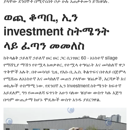
ያላቸው ደንበኞች በሚኖሩበት ቦታ ሁሉ አጠቃቀሙን ይገነዘባሉ.
ወጪ ቆጣቢ, ኢን
investment ስትሜንት
ላይ ፈጣን መመለስ
ከትላልቅ ኃይለኛ ኃይለኛ ዙር ዙር ጋር ሲነፃፀር 60 - አነስተኛ silage
የማሸጊያ ማሽን የተሟላ አወቃቀር, የተሟላ ተግባራት እና መካከለኛ ዋጋ
ጥቅሞች አሉት. በተመሳሳይ ጊዜ, የእሱ ቢ.ኤስ. ቅልጥፍና በተለይ በጅምላ
የሚሸጡ ለአነስተኛ እና መካከለኛ መጠን ያላቸው ገበሬዎች, እርሻዎች እና
ወኪሎች ተስማሚ ነው. የደንበኛ ኢን investment ስትሜንት ከፍተኛ
አይደለም, ግን የመመለሻ ፍጥነት አሁን ባለው ገበያው ውስጥ ካሉ እጅግ
በጣም ውጤታማ ከሆኑ ሞዴሎች ውስጥ አንዱ ያደርገዋል.