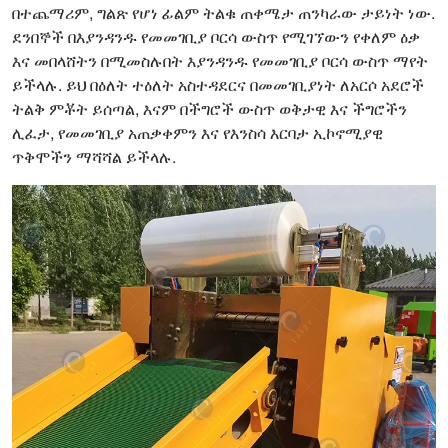
በተጨማሪም, ግልጽ የሆነ ፊልም ትልቁ ጠቀሜታ ጠንካራው ታይነት ነው.
ደንበኞች በእያንዳንዱ የመመገቢያ ቦርሳ ውስጥ የሚገኘውን የቀለም ዕቃ
እና መበላሸትን በሚመስሉበት እያንዳንዱ የመመገቢያ ቦርሳ ውስጥ ማየት
ይችላሉ. ይህ በዕለት ተዕለት አስተዳደርና በመመገቢያነት ለአርሶ አደሮች
ትልቅ ምቾት ይሰጣል, እናም በችግሮች ውስጥ ወቅታዊ እና ችግሮችን
ሊፈታ, የመመገቢያ አጠቃቀምን እና የእንስሳ እርባታ ኢኮኖሚያዊ
ጥቅሞችን ማሻሻል ይችላሉ.