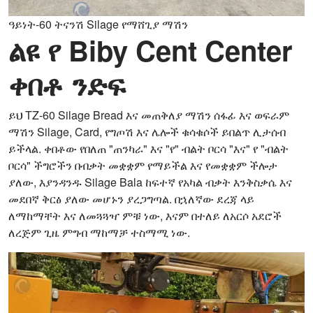
ዓይነት-60 ትናንሽ Silage የማሸጊያ ማሽን
ልዩ የ Biby Cent Center
ቀበቶ ንድፍ
ይህ TZ-60 Silage Bread እና መጠቅለያ ማሽን ሰፋፊ እና ወፍራም
ማሽን Silage, Card, የግጦሽ እና ሌሎች ቁሳቁሶች ይበልጥ ሊታሰብ
ይችላል. ቀበቶው የበለጠ "ጠንካራ" እና "የ" ብልት ቦርሳ "እና" የ "ብልት
ቦርሳ" ችግሮችን በብቃት መቋቋም የማይችል እና የመቋቋም ችሎታ
ያለው, እያንዳንዱ Silage Bala ከፍተኛ የአካል ብቃት እንቅስቃሴ እና
መደበኛ ቅርፅ ያለው መሆኑን ያረጋግጣል. በኋለኛው ደረጃ ላይ
ለማከማቸት እና ለመጓጓዣ ምቹ ነው, እናም በተለይ ለአርሶ አደሮች
ለረጅም ጊዜ ምግብ ማከማቻ ተስማሚ ነው.