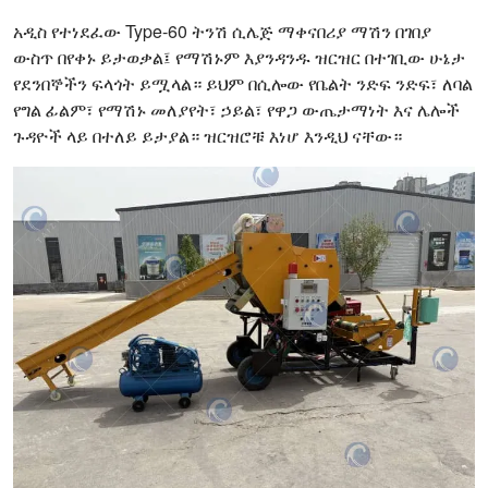
አዲስ የተነደፈው Type-60 ትንሽ ሲሌጅ ማቀናበሪያ ማሽን በገበያ
ውስጥ በየቀኑ ይታወቃል፤ የማሽኑም እያንዳንዱ ዝርዝር በተገቢው ሁኔታ
የደንበኞችን ፍላጎት ይሟላል። ይህም በሲሎው የቤልት ንድፍ ንድፍ፣ ለባል
የግል ፊልም፣ የማሽኑ መለያየት፣ ኃይል፣ የዋጋ ውጤታማነት እና ሌሎች
ጉዳዮች ላይ በተለይ ይታያል። ዝርዝሮቹ እነሆ እንዲህ ናቸው።