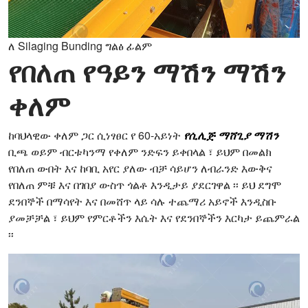
ለ Silaging Bunding ግልፅ ፊልም
የበለጠ የዓይን ማሽን ማሽን
ቀለም
ከባህላዊው ቀለም ጋር ሲነፃፀር የ 60-አይነት
የሲሊጅ ማሸጊያ ማሽን
ቢጫ ወይም ብርቱካንማ የቀለም ንድፍን ይቀበላል ፣ ይህም በመልክ
የበለጠ ውበት እና ከባቢ አየር ያለው ብቻ ሳይሆን ለብራንድ እውቅና
የበለጠ ምቹ እና በገበያ ውስጥ ጎልቶ እንዲታይ ያደርገዋል ፡፡ ይህ ደግሞ
ደንበኞች በማሳየት እና በመሸጥ ላይ ሳሉ ተጨማሪ አይኖች እንዲስቡ
ያመቻቻል ፣ ይህም የምርቶችን እሴት እና የደንበኞችን እርካታ ይጨምራል
፡፡