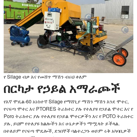
የ Silage ብቃ እና የመሸጥ ማሽን ብሩህ ቀለም
በርካታ የኃይል አማራጮች
የእኛ ሞዴል-60 አነስተኛ Silage የማሸጊያ ማሽን ማሽን እንደ ሞተር,
የናፍጣ ሞተር እና PTORES ትራክተር ያሉ የተለያዩ የኃይል ሞተር እና የ
Poro ትራክተር ያሉ የተለያዩ የኃይል ሞተርዎችን እና የ POTO ትራክተር
ያሉ, ይህም የተለያዩ ክልሎችን እና ሁኔታዎችን ማሟላት ይችላል.
በተለይም የናፍጣ ሞዴሎች, ደንበኞች ባልተረጋጉ ወይም ሩቅ አካባቢዎች