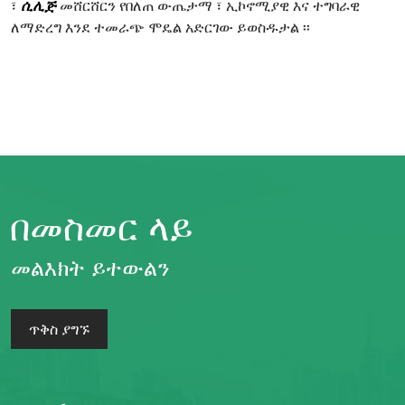
፣
ሲሊጅ
መሸርሸርን የበለጠ ውጤታማ ፣ ኢኮኖሚያዊ እና ተግባራዊ
ለማድረግ እንደ ተመራጭ ሞዴል አድርገው ይወስዱታል ፡፡
በመስመር ላይ
መልእክት ይተውልን
ጥቅስ ያግኙ