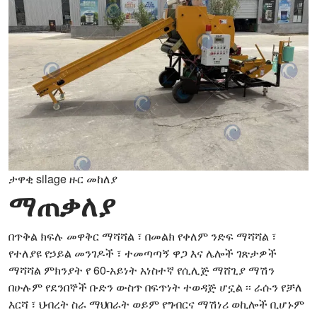
ታዋቂ silage ዙር መከለያ
ማጠቃለያ
በጥቅል ክፍሉ መዋቅር ማሻሻል ፣ በመልክ የቀለም ንድፍ ማሻሻል ፣
የተለያዩ የኃይል መንገዶች ፣ ተመጣጣኝ ዋጋ እና ሌሎች ገጽታዎች
ማሻሻል ምክንያት የ 60-አይነት አነስተኛ የሲሊጅ ማሸጊያ ማሽን
በሁሉም የደንበኞች ቡድን ውስጥ በፍጥነት ተወዳጅ ሆኗል ፡፡ ራሱን የቻለ
እርሻ ፣ ህብረት ስራ ማህበራት ወይም የግብርና ማሽነሪ ወኪሎች ቢሆኑም