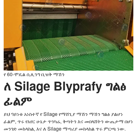
የ 60-ሞዴል ሲሊንግ ቢዝቅ ማሽን
ለ Silage Blyprafy ግልፅ
ፊልም
ይህ ዓይነቱ አነስተኛ የ Silage የማሸጊያ ማሽን ማሽን ግልፅ ያልሆነ
ፊልም, ጥሩ የአየር ሁኔታ ጥንካሬ, ቅጣትን እና መበላሸትን ውጤታማ በሆነ
መንገድ መከላከል, እና ለ Silage ማጣሪያ መከላከል ጥሩ ምርጫ ነው.