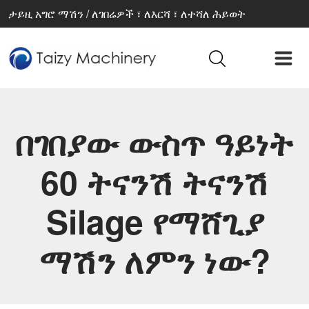
ታይዚ አግሮ ማሽን / ለገበሬዎች ፣ ለእርሻ ፣ ለተሻለ ሕይወት
በገበያው ውስጥ ዓይነት
60 ትናንሽ ትናንሽ
Silage የማሸጊያ
ማሽን ለምን ነው?