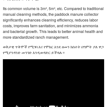
Its common volume is 3m³, 5m³, etc. Compared to traditional
manual cleaning methods, the paddock manure collector
significantly enhances cleaning efficiency, reduces labor
costs, improves farm sanitation, and minimizes ammonia
and bacterial growth. This leads to better animal health and
more standardized ranch management.
ወቅታዊ ጥቅሞች የሚገባ እና የሞከር እንደ ዘመን ክስተት በግምት ያለ ዋጋ
የሚያንዳንድ መንገድ እንዲወዳድር ይችላሉ።