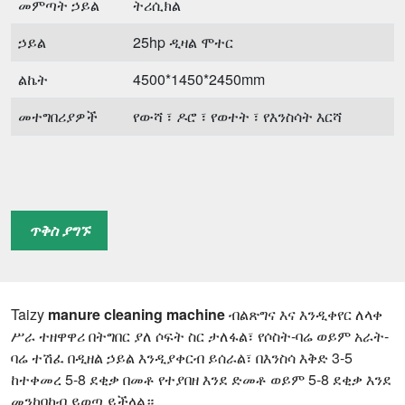
መምጣት ኃይል
ትሪሲክል
ኃይል
25hp ዲዛል ሞተር
ልኬት
4500*1450*2450mm
መተግበሪያዎች
የውሻ ፣ ዶሮ ፣ የወተት ፣ የእንስሳት እርሻ
ጥቅስ ያግኙ
Taizy
manure cleaning machine
ብልጽግና እና እንዲቀየር ለላቀ
ሥራ ተዘዋዋሪ በትግበር ያለ ሶፍት ስር ታለፋል፣ የሶስት-ባሬ ወይም አራት-
ባሬ ተሽፈ በዲዘል ኃይል እንዲያቀርብ ይሰራል፣ በእንስሳ እቅድ 3-5
ከተቀመረ 5-8 ደቂቃ በመቶ የተያበዘ እንደ ድመቶ ወይም 5-8 ደቂቃ እንደ
መንከባከብ ይወጣ ይችላል።