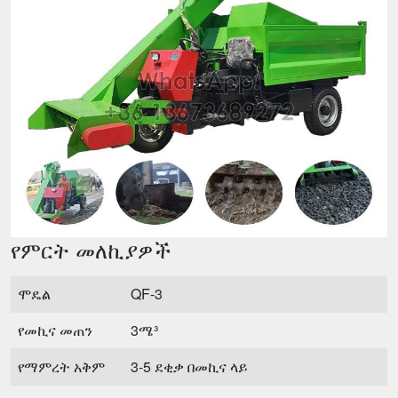
የምርት መለኪያዎች
ሞዴል
QF-3
የመኪና መጠን
3ሜ³
የማምረት አቅም
3-5 ደቂቃ በመኪና ላይ