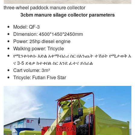
three-wheel paddock manure collector
3cbm manure silage collector parameters
Model: QF-3
Dimension: 4500*1450*2450mm
Power: 25hp diesel engine
Walking power: Tricycle
የሚንቀሳቀሱ እድል አቀማብራሪ ስር በእንጨት ተሽዕት የሚታወቅ እ
ና 3-5 ደቂቃ ከተቀበለ ስር እንደ ፈተና ይሰራል
Cart volume: 3m³
Tricycle: Futian Five Star