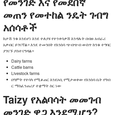
የመንገድ እና የመደበኛ
መጠን የመተከል ንዴት ገብግ
አሰሳቶች
ከታሽ ንቁ እንደሆነ እንደ ተለያዩ የተንቀሳቃሽ እንዳሉት በብዙ አብራሪ
አቃብር ይገናኛል። እንደ ተመንበት የእንስሳ ጭብጭብ ውስጥ ከንቁ ተግባር
ያገናኙ ያስተናግዳል።
Dairy farms
Cattle barns
Livestock farms
በግምት የተሳካ የሚቆጠር እንደኦቢ የሚታወቀው የእንስሳ ቤት የግብ
ር ማስፈንጠሪያ ተቋማት ስር ነው
Taizy የአልባሳት መመገብ
መንገድ ዋጋ እንደሚሆን?