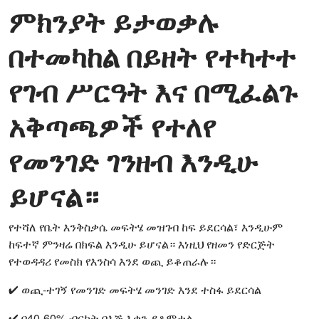
ምክንያት ይታወቃሉ
በተመካከል በይዘት የተካተተ
የገብ ሥርዓት እና በሚፈልጉ
አቅጣጫዎች የተለየ
የመንገድ ገንዘብ እንዲሁ
ይሆናል።
የተሻለ የቤት እንቅስቃሴ መፍትሄ መዝገብ ከፍ ይደርሳል፣ እንዲሁም
ከፍተኛ ምንዛሬ በክፍል እንዲሁ ይሆናል። እነዚህ የዘመን የድርጅት
የተወዳዳሪ የመስክ የእንስሳ እንደ ወጪ ይቆጠራሉ።
✔ ወጪ-ተገኝ የመንገድ መፍትሄ መንገድ እንደ ተስፋ ይደርሳል
✔ በ40-60% ብርክት በእጅ እቃን ያቆምታል