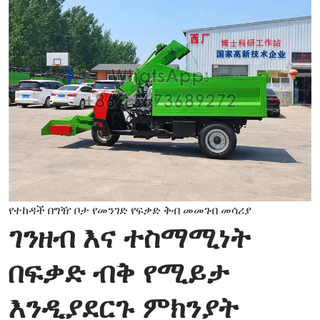
የተከዳች በግዥ ቦታ የመንገድ የፍቃድ ቅብ መመገብ መሳሪያ
ገንዘብ እና ተስማሚነት
በፍቃድ ብቅ የሚይታ
እንዲያደርጉ ምክንያት