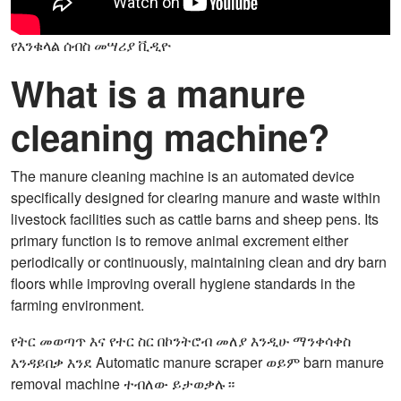
የእንቁላል ሰብስ መሣሪያ ቪዲዮ
What is a manure
cleaning machine?
The manure cleaning machine is an automated device
specifically designed for clearing manure and waste within
livestock facilities such as cattle barns and sheep pens. Its
primary function is to remove animal excrement either
periodically or continuously, maintaining clean and dry barn
floors while improving overall hygiene standards in the
farming environment.
የትር መወጣጥ እና የተር ስር በኮንትሮብ መለያ እንዲሁ ማንቀሳቀስ
እንዳይበቃ እንደ Automatic manure scraper ወይም barn manure
removal machine ተብለው ይታወቃሉ።