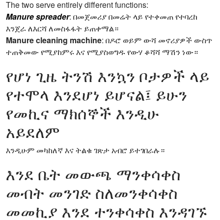
The two serve entirely different functions:
Manure spreader
: በመጀመሪያ በመሬት ላይ የተቀመጠ የተባረከ
እንጀራ ለእርሻ ለመስፋፋት ይጠቀማል።
Manure cleaning machine
: በዶሮ ወይም ውሻ መኖሪያዎች ውስጥ
ተጠቅመው የሚያከምሩ እና የሚያስወግዱ የውሃ ቆሻሻ ማሽን ነው።
የሆነ ጊዜ ትንሽ እንኳን ቦታዎች ላይ
የተሞላ እንደሆነ ይሆናል፤ ይሁን
የመኪና ማክሰኞች እንዲሁ
አይደለም
እንዲሁም መካከለኛ እና ትልቁ ገጽታ አብሮ ይተገበራሉ።
እንደ ቤት መውጫ ማንቀሳቀስ
መብት መንገድ ስለመንቀሳቀስ
መመኪያ እንደ ተንቀሳቀስ እንዳገኙ