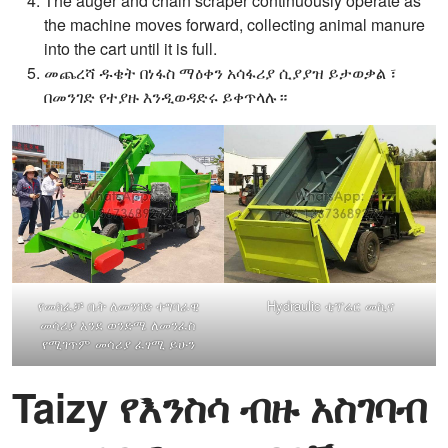
The auger and chain scraper continuously operate as
the machine moves forward, collecting animal manure
into the cart until it is full.
መጨረሻ ዱቄት በነፋስ ማዕቀን አሳፋሪያ ሲያያዝ ይታወቃል ፣
በመንገድ የተያዙ እንዲወዳድሩ ይቀጥላሉ።
የመክፈቻ ቤት ለመንገድ ተግባራዊ
Hydraulic ቲፕሬር መኪና
መሳሪያ እንደ ወንድሜ ለመንፈስ
የሚገጥም መሳሪያ ፈፃሚ ይሁን
Taizy የእንስሳ ብዙ አስገባብ