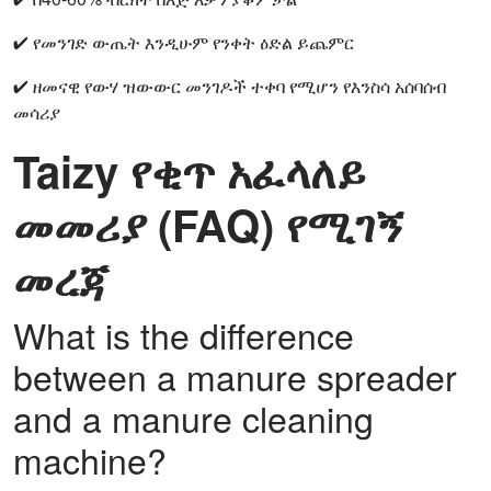
✔ የመንገድ ውጤት እንዲሁም የንቀት ዕድል ይጨምር
✔ ዘመናዊ የውሃ ዝውውር መንገዶች ተቀባ የሚሆን የእንስሳ አሰባሰብ
መሳሪያ
Taizy የቂጥ አፈላለይ
መመሪያ (FAQ) የሚገኝ
መረጃ
What is the difference
between a manure spreader
and a manure cleaning
machine?