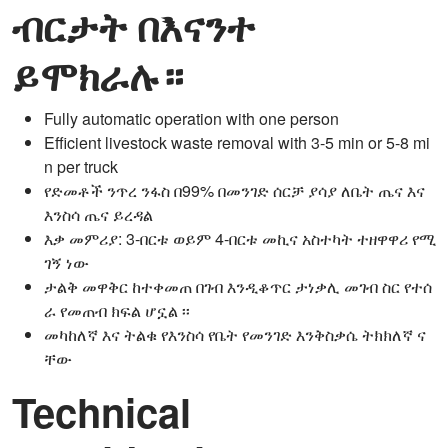
ብርታት በእናንተ
ይሞክራሉ።
Fully automatic operation with one person
Efficient livestock waste removal with 3-5 min or 5-8 mi
n per truck
የድመቶች ንጥረ ንፋስ በ99% በመንገድ ሰርቻ ያሳያ ለቤት ጤና እና
እንስሳ ጤና ይረዳል
እቃ መምሪያ: 3-በርቱ ወይም 4-በርቱ መኪና አስተካት ተዘዋዋሪ የሚ
ገኝ ነው
ታልቅ መዋቅር ከተቀመጠ በገብ እንዲቆጥር ታነቃሊ መገብ ስር የተሰ
ራ የመጠብ ክፍል ሆኗል ፡፡
መካከለኛ እና ትልቁ የእንስሳ የቤት የመንገድ እንቅስቃሴ ትክክለኛ ና
ቸው
Technical