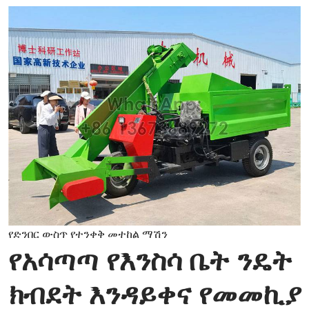
የድንበር ውስጥ የተንቀቅ መተከል ማሽን
የአሳጣጣ የእንስሳ ቤት ንዴት
ክብደት እንዳይቀና የመመኪያ