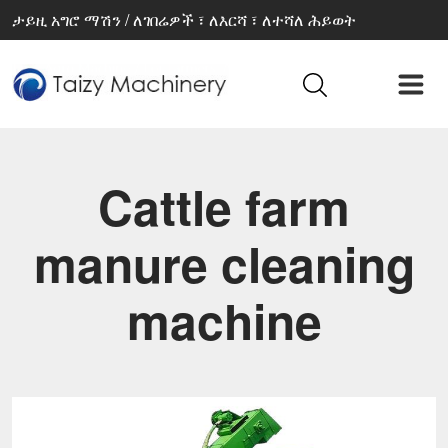
ታይዚ አግሮ ማሽን / ለገበሬዎች ፣ ለእርሻ ፣ ለተሻለ ሕይወት
Cattle farm
manure cleaning
machine