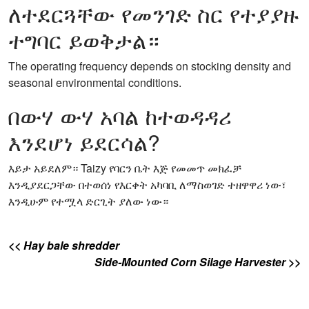
ለተደርጓቸው የመንገድ ስር የተያያዙ
ተግባር ይወቅታል።
The operating frequency depends on stocking density and
seasonal environmental conditions.
በውሃ ውሃ አባል ከተወዳዳሪ
እንደሆነ ይደርሳል?
እይታ አይደለም። Taizy የባርን ቤት እጅ የመመጥ መክፈቻ
እንዲያደርጋቸው በተወሰነ የእርቀት አካባቢ ለማስወገድ ተዘዋዋሪ ነው፣
እንዲሁም የተሟላ ድርጊት ያለው ነው።
<< Hay bale shredder
Side-Mounted Corn Silage Harvester >>