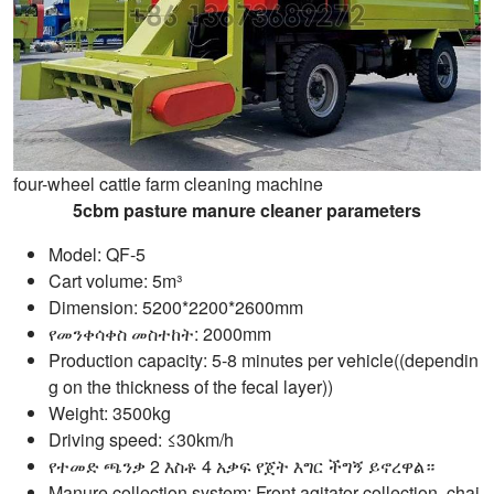
four-wheel cattle farm cleaning machine
5cbm pasture manure cleaner parameters
Model: QF-5
Cart volume: 5m³
Dimension: 5200*2200*2600mm
የመንቀሳቀስ መስተከት: 2000mm
Production capacity: 5-8 minutes per vehicle((dependin
g on the thickness of the fecal layer))
Weight: 3500kg
Driving speed: ≤30km/h
የተመድ ጫንቃ 2 እስቶ 4 አቃፍ የጀት እግር ችግኝ ይኖረዋል።
Manure collection system: Front agitator collection, chai