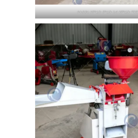
የተያያዘ የምርት ምርት እና የምርት ማ