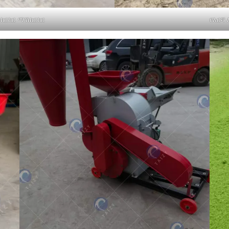
ሽከርከር ማሽከርከር
የእርሻ