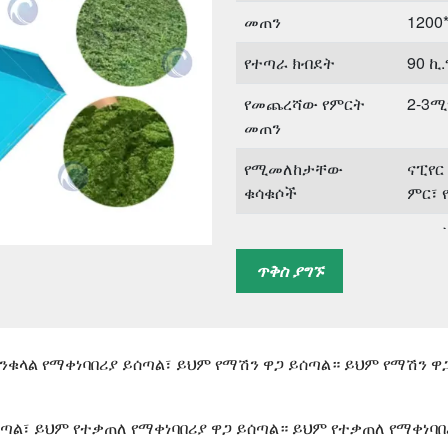
መጠን
1200
የተጣራ ክብደት
90 ኪ.
የመጨረሻው የምርት
2-3
መጠን
የሚመለከታቸው
ናፒየር
ቁሳቁሶች
ምር፣ የ
ተፈጻሚነት ያላቸው
ዶሮዎች
እንስሳት
ጥቅስ ያግኙ
እንቁላል የማቀነባበሪያ ይሰጣል፣ ይህም የማሽን ዋጋ ይሰጣል። ይህም የማሽን 
ሰጣል፣ ይህም የተቃጠለ የማቀነባበሪያ ዋጋ ይሰጣል። ይህም የተቃጠለ የማቀነባበ