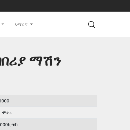
ለ
አማርኛ
ባበሪያ ማሽን
1000
w ሞተር
1000ኪግ/h