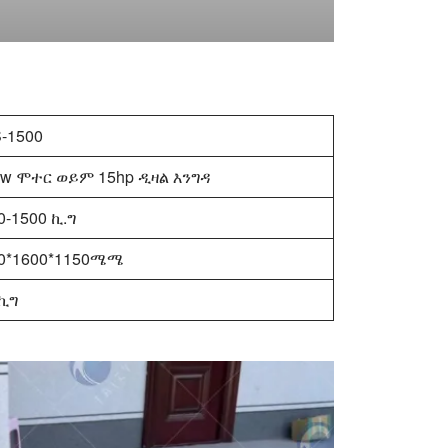
-1500
kw ሞተር ወይም 15hp ዲዛል እንግዳ
0-1500 ኪ.ግ
0*1600*1150ሜሜ
ኪግ