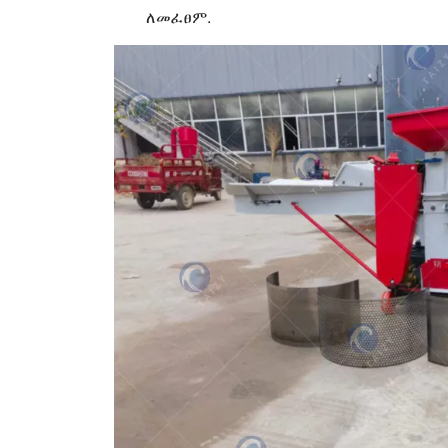
ለመፈፀም.