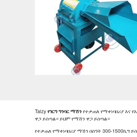
Taizy
የገርግ ግንባር ማሽን
የተቃጠለ የማቀነባበሪያ እና የ
ዋጋ ይሰጣል። ይህም የማሽን ዋጋ ይሰጣል።
የተቃጠለ የማቀነባበሪያ ማሽን በሰዓት 300-1500ኪግ ይ