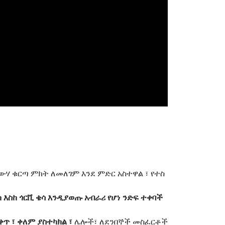
 ውሃ ቁርጣ ምክት ለመለገም እንደ ምድር አስተዋል ፣ የተስ
 እስከ ጎርቪ ቄሳ እንዲያወጡ አብራሪ የሆነ ንድፍ ተቀባች
ጥ ፣ ቀለም ያስተካክል ፣
ሌሎች፣ ለደንበኞች መስፈርቶች