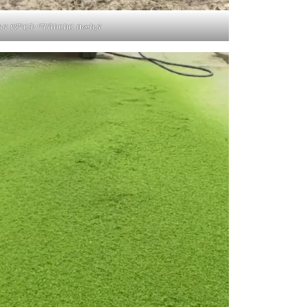
 እና የምርት ማሽከርከር በመኪና