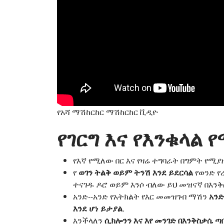
የአሻ ማሽከርከር ማሽከርከር ቪዲዮ
የገርግ እና የእንቁላል
የእኛ የሚለው በር እና የዛሬ ተግባራት በግምት የሚ
የ
ወገን ትልቅ ወይም ትንሽ እንደ ይደርሳል
የወንድ የ
ተናገዱ ዶሮ ወይም እንሶ ብለው ይህ መዝናኛ በእንቅ
አንድ--አንድ የአትክልት የእር መመዝገብ ማሽን
አንድ
እንደ ሆነ ይታያል
.
እንችላለን
ሲክሎንን እና እየ መንገድ በእንቅስቃሴ 