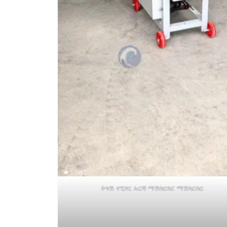
ትንሽ ናፒየር እርሻ ማሽከርከር ማሽከርከር