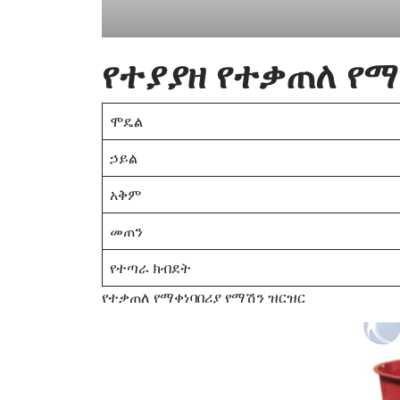
የተያያዘ የተቃጠለ የማ
ሞዴል
ኃይል
አቅም
መጠን
የተጣራ ክብደት
የተቃጠለ የማቀነባበሪያ የማሽን ዝርዝር