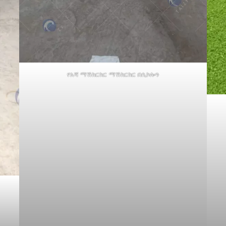
የአሻ ማሽከርከር ማሽከርከር በሲኮሎን