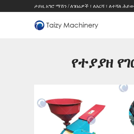
ታይዚ አግሮ ማሽን / ለገበሬዎች ፣ ለእርሻ ፣ ለተሻለ ሕይ
የተያያዘ የ