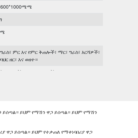
*600*1000ሜሜ
ግ
ሚሜ
 ግራስ፣ ምር እና የምር ቅጠሎች፣ ማር፣ ግራስ፣ እርሻዎች፣
ባህር ዘር፣ እና ወዘተ።
፣ ድመቶች፣ ወተን፣ ድመቶች፣ ወዘተ።
ዋጋ ይሰጣል። ይህም የማሽን ዋጋ ይሰጣል። ይህም የማሽን
ሪያ ዋጋ ይሰጣል። ይህም የተቃጠለ የማቀነባበሪያ ዋጋ