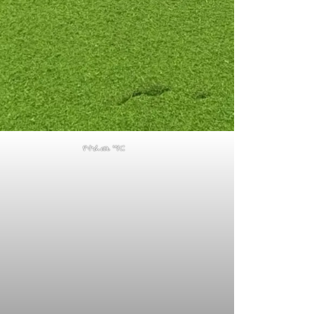
የተፈጨ ሣር