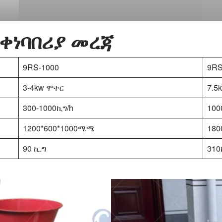
ቀነባበሪያ መረጃ
9RS-1000
9RS
3-4kw ሞተር
7.5
300-1000ኪግ/h
100
1200*600*1000ሜሜ
180
90 ኪ.ግ
310