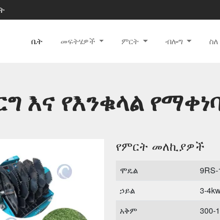
ወት
ቤት
መፍትሄዎች
ምርት
ብሎግ
ስ
ገርግ እና የእንቁላል የማቀነ
የምርት መለኪያዎች
ሞዴል
9RS-
ኃይል
3-4k
አቅም
300-