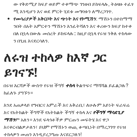
ው የቅድሚያ ክፍያ ወይም ተቀማጭ ገንዘብ ይከፍላሉ, ትዕዛዙ ተፈፃ
ሚ እንዲሆን እና ወደ ምርት ሂደቱ መግባቱን ለማረጋገጥ.
የመሳሪያዎች አቅርቦት እና ጭነት እና የኮሚሽን
: ማሽኑን በተስማማ
ንበት ሰአት አምርተን ማሽኑን እንፈትሻለን እና ቀሪውን ክፍያ ከተቀ
በለ በኋላ በውሉ መሰረት ይከፍላሉ:: ከዚያ በኋላ የሩዝ ንቅለ ተከላው
ን በጊዜ እናደርሳለን.
ለሩዝ ተከላዎ ከእኛ ጋር
ይገናኙ!
በሩዝ እርሻዎች ውስጥ የሩዝ ችግኝ
ተከላ
ቅልጥፍና ማሻሻል ይፈልጋሉ?
ከፈለጉ ያግኙን።
እንደ አጠቃላይ የግብርና አምራች እና አቅራቢ፣ ለሁሉም አይነት ፍራፍሬ
እና የአትክልት ችግኞች የአትክልት ችግኝ ተከላ እና
የችግኝ ማሳደጊያ
ማሽን
ም አለን። እንደ ፍላጎቶችዎ ምርጡን መፍትሄ እና ዋጋ
እናቀርብልዎታለን፣ ይህም የማሽኑን ወጪ ቆጣቢነት በማረጋገጥ የሩዝ
ተከላዎን መጠን እንዲያረጋግጡ እናደርጋለን!