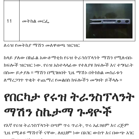
11
መትከል መርፌ
ለሩዝ የመትከያ ማሽን መለዋወጫ ዝርዝር
ከላይ ያለው በከፊል አውቶማቲክ የሩዝ ትራንስፕላንት ማሽን የሚለብሱ
ክፍሎች ዝርዝር ነው. የሩዝ አስተላላፊው የተለያዩ ክፍሎች እና ተግባራት
በስሙ ይታያሉ። ማሽን በሚገዙበት ጊዜ ማሽኑ በትክክል መስራቱን
ለማረጋገጥ ጥቂት ተጨማሪ የመልበስ ክፍሎችን መግዛት ይችላሉ።
የበርካታ የሩዝ ትራንስፕላንት
ማሽን ስኬታማ ጉዳዮች
የእኛ የሩዝ ትራንስፕላንት በጣም ጥሩ ጥራት, ጥሩ አፈፃፀም እና ረጅም
ጊዜ የሚቆዩ ማሽኖች ናቸው. ለዚህም ነው በአገር ውስጥ እና በውጭ አገር