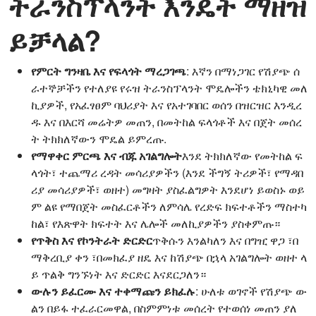
ትራንስፕላንት እንዴት ማዘዝ
ይቻላል?
የምርት ግንዛቤ እና የፍላጎት ማረጋገጫ
: እኛን በማነጋገር የሽያጭ ሰ
ራተኞቻችን የተለያዩ የሩዝ ትራንስፕላንት ሞዴሎችን ቴክኒካዊ መለ
ኪያዎች, የአፈፃፀም ባህሪያት እና የአተገባበር ወሰን በዝርዝር እንዲረ
ዱ እና በእርሻ መሬትዎ መጠን, በመትከል ፍላጎቶች እና በጀት መሰረ
ት ትክክለኛውን ሞዴል ይምረጡ.
የማዋቀር ምርጫ እና ብጁ አገልግሎት
እንደ ትክክለኛው የመትከል ፍ
ላጎት፣ ተጨማሪ ረዳት መሳሪያዎችን (እንደ ችግኝ ትሪዎች፣ የማዳበ
ሪያ መሳሪያዎች፣ ወዘተ) መግዛት ያስፈልግዎት እንደሆነ ይወስኑ ወይ
ም ልዩ የማበጀት መስፈርቶችን ለምሳሌ የረድፍ ክፍተቶችን ማስተካ
ከል፣ የእጽዋት ክፍተት እና ሌሎች መለኪያዎችን ያስቀምጡ።
የጥቅስ እና የኮንትራት ድርድር
ጥቅሱን እንልካለን እና በግዢ ዋጋ ፣በ
ማቅረቢያ ቀን ፣በመክፈያ ዘዴ እና ከሽያጭ በኋላ አገልግሎት ወዘተ ላ
ይ ጥልቅ ግንኙነት እና ድርድር እናደርጋለን።
ውሉን ይፈርሙ እና ተቀማጩን ይክፈሉ
: ሁለቱ ወገኖች የሽያጭ ው
ልን በይፋ ተፈራርመዋል, በስምምነቱ መሰረት የተወሰነ መጠን ያለ