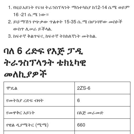
የዚህ አይነት የሩዝ ትራንስፕላንት ማስተካከያ ከ12-14 ሴሜ ወይም
16 -21 ሴ.ሜ ነው።
ይህ ማሽን የጭቃው ጥልቀት 15-35 ሴ.ሜ በሆነባቸው መስኮች
ውስጥ ሊሠራ ይችላል.
ከፍተኛ ቅልጥፍና, ከፍተኛ ትክክለኛነት መትከል.
ባለ 6 ረድፍ የእጅ ፓዲ
ትራንስፕላንት ቴክኒካዊ
መለኪያዎች
ሞዴል
2ZS-6
የመትከያ ረድፍ ብዛት
6
የመዋቅር አይነት
በእጅ መራመድ
የዊል ዲያሜትር (ሚሜ)
660