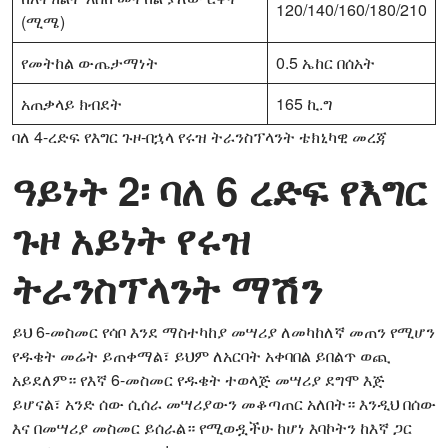
120/140/160/180/210
(ሚሜ)
የመትከል ውጤታማነት
0.5 ኤከር በሰአት
አጠቃላይ ክብደት
165 ኪ.ግ
ባለ 4-ረድፍ የእግር ጉዞ-በኋላ የሩዝ ትራንስፕላንት ቴክኒካዊ መረጃ
ዓይነት 2፡ ባለ 6 ረድፍ የእግር
ጉዞ አይነት የሩዝ
ትራንስፕላንት ማሽን
ይህ 6-መስመር የሳቦ እንደ ማስተካከያ መሣሪያ ለመካከለኛ መጠን የሚሆን
የዱቄት መሬት ይጠቀማል፣ ይህም ለአርባት አቀባበል ይበልጥ ወጪ
አይደለም። የእኛ 6-መስመር የዱቄት ተወላጅ መሣሪያ ደግሞ እጅ
ይሆናል፣ አንድ ሰው ሲሰራ መሣሪያውን መቆጣጠር አለበት። እንዲህ በሰው
እና በመሣሪያ መስመር ይሰራል። የሚወዷችሁ ከሆነ እባኮትን ከእኛ ጋር