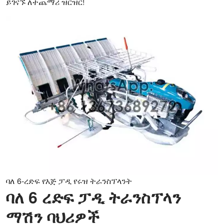
ይገናኙ ለተጨማሪ ዝርዝር!
ባለ 6-ረድፍ የእጅ ፓዲ የሩዝ ትራንስፕላንት
ባለ 6 ረድፍ ፓዲ ትራንስፕላን
ማሽን ባህሪዎች