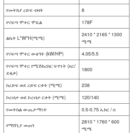
የመትከያ ረድፍ ብዛት
8
የናፍጣ ሞተር ሞዴል
178F
2410 * 2165 * 1300
ልኬት L*W*H(ሚሜ)
ሚሜ
የናፍጣ ሞተር ውፅዓት (kW/HP)
4.05/5.5
የናፍጣ ሞተር የሚሽከረከር ፍጥነት (አር/
1800
ደቂቃ)
ከረድፍ ወደ ረድፍ ርቀት (ሚሜ)
238
ኮረብታ ወደ ኮረብታ ርቀት (ሚሜ)
120/140
የመትከል ውጤታማነት
0.5-0.75 ኤከር / ሰ
2810 * 1760 * 600
የማሸጊያ መጠን
ሚሜ