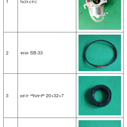
1
ካርቡረተር
2
ቀበቶ SB-33
3
ዘይት ማህተም 20×32×7