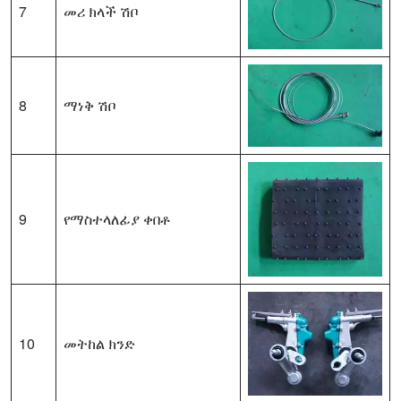
7
መሪ ክላች ሽቦ
8
ማነቅ ሽቦ
9
የማስተላለፊያ ቀበቶ
10
መትከል ክንድ