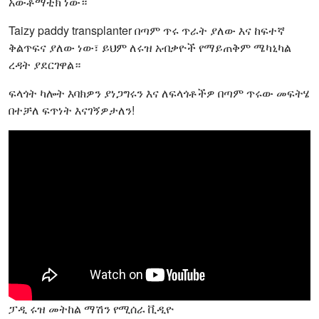
አውቶማቲክ ነው።
Taizy paddy transplanter በጣም ጥሩ ጥራት ያለው እና ከፍተኛ
ቅልጥፍና ያለው ነው፣ ይህም ለሩዝ አብቃዮች የማይጠቅም ሜካኒካል
ረዳት ያደርገዋል።
ፍላጎት ካሎት እባክዎን ያነጋግሩን እና ለፍላጎቶችዎ በጣም ጥሩው መፍትሄ
በተቻለ ፍጥነት እናገኝዎታለን!
ፓዲ ሩዝ መትከል ማሽን የሚሰራ ቪዲዮ