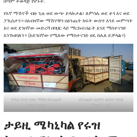
በጣም ተወዳጅ የሆኑት.
የእኛ ማሽኖች ብዙ ጊዜ ወደ ውጭ ይላኩታል፣ ለምሳሌ ወደ ቶጎ እና ወደ
ፓኪስታን። በአብዛኛው ማሽኖቹን በዕንጨት ክፍት ውስጥ እንደ መምጣት
እና ወደ ደንበኛው መድረሻ በባህር ላይ ማርከብ በፊት እንደ ማስተናገድ
እንገነዘባለን። (ከደንበኛው የሚለው የማስተናገድ ዘዴ ከሌለ ይቻላል።)
ጥቅል የሩዝ ተከላ ማሽን በእንጨት
በእንጨት መያዣ ውስጥ የሩዝ
መያዣ ውስጥ
ማስተላለፊያ
ታይዚ ሜካኒካል የሩዝ