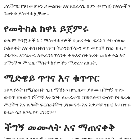
ያለችግር የገባ መሆኑን ይመልከቱ እና አስፈላጊ ከሆነ ተዛማጅ ክፍሎችን
በወቅቱ ያስተካክሏቸው።
የመትከል ክዋኔ ይጀምሩ
ሁሉም ቅንጅቶች እና ማስተካከያዎች ሲጠናቀቁ, ፍሬኑን ቀስ ብለው
ይልቀቁት እና ቀስ በቀስ የሩዝ ትራንስፕላኑን ወደ መደበኛ የስራ ሁኔታ
ያፋጥኑ. ኦፕሬተሩ ለትራንስፕላንት ተጽእኖ በትኩረት መከታተል እና
በማንኛውም ጊዜ ማስተካከያዎችን ማድረግ አለበት.
ሚድዌይ ጥገና እና ቁጥጥር
በቀጣይነት በሚሰራበት ጊዜ ማሽኑን በየጊዜው ያቁሙ በችግኝ ሳጥኑ
ውስጥ ያለውን የችግኝ አቅርቦት ለመፈተሽ ፣በክፍሎቹ ውስጥ የተዘፈቁ
ሥሮችን እና ሌሎች ፍርስራሾችን ያስወግዱ እና እቃዎቹ ንፁህ እና በጥሩ
ሁኔታ ላይ እንዲቆዩ ያድርጉ።
ችግኝ መሙላት እና ማጠናቀቅ
"የማስተካከያ ድንበር" ተግባርን በመጠቀም የሚገኙ ወይም ዝቅተኛ የሆኑ