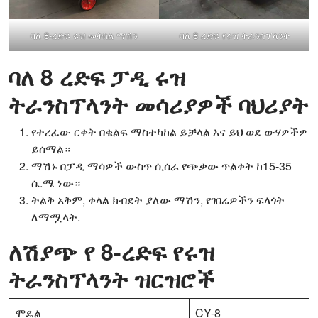
ባለ 8-ረድፍ ሩዝ መትከል ማሽን
ባለ 8 ረድፍ የሩዝ ትራንስፕላንት
ባለ 8 ረድፍ ፓዲ ሩዝ
ትራንስፕላንት መሳሪያዎች ባህሪያት
የተረፈው ርቀት በቁልፍ ማስተካከል ይቻላል እና ይህ ወደ ውሃዎችዎ
ይሰማል።
ማሽኑ በፓዲ ማሳዎች ውስጥ ሲሰራ የጭቃው ጥልቀት ከ15-35
ሴ.ሜ ነው።
ትልቅ አቅም, ቀላል ክብደት ያለው ማሽን, የገበሬዎችን ፍላጎት
ለማሟላት.
ለሽያጭ የ 8-ረድፍ የሩዝ
ትራንስፕላንት ዝርዝሮች
ሞዴል
CY-8