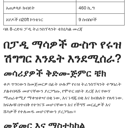
አጠቃላይ ክብደት
460 ኪ.ግ
አሃዶች በ20ft ኮንቴነር
9 ስብስቦች
ባለ 8-ረድፍ ፓዲ ትራንስፕላንት ቴክኒካል መረጃ
በፓዲ ማሳዎች ውስጥ የሩዝ
ሽግግር እንዴት እንደሚሰራ?
መሳሪያዎች ቅድመ-ጅምር ቼክ
ቀዶ ጥገናውን ከመጀመርዎ በፊት ሁሉም የሩዝ ትራንስፕላንት ተግባራት
ያልተበላሹ መሆናቸውን ያረጋግጡ, የሞተር ዘይት ደረጃ እና የውሃ
ማጠራቀሚያ ማቀዝቀዣ በቂ ነው, እና ነዳጁ በቂ እና ከብክለት የጸዳ ነው.
ክፍሎቹ በጥብቅ የተገናኙ መሆናቸውን እና የችግኝ መርፌዎች እና
ሹካዎች የተለመዱ መሆናቸውን ያረጋግጡ።
መጀመር እና ማስተካከል