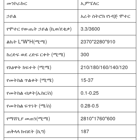
መንኮራኩር
ኢምፔለር
ኃይል
አራት ስትሮክ የነዳጅ ሞተር
የሞተር የውጤት ኃይል (ኪወ/ደቂቃ)
3.3/3600
ልኬት L*W*H(ሚሜ)
2370*2280*910
ከረድፍ ወደ ረድፍ ርቀት (ሚሜ)
300
የእፅዋት ክፍተት (ሚሜ)
210/180/160/140/120
የመትከል ጥልቀት (ሚሜ)
15-37
የመትከል ብቃት(ኤከር/ሰ)
0.1-0.25
የመትከል ፍጥነት (ሜ/ሰ)
0.28-0.5
የማሸጊያ መጠን(ሚሜ)
2810*1760*600
ጠቅላላ ክብደት (ኪግ)
187