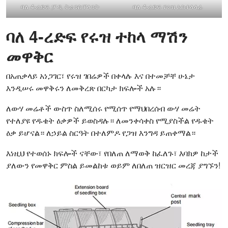
ባለ 4-ረድፍ ፓዲ ትራንስፕላንት
ባለ 4-ረድፍ የሩዝ አስተላላፊ
ባለ 4-ረድፍ የሩዝ ተከላ ማሽን
መዋቅር
በአጠቃላይ አነጋገር፣ የሩዝ ገበሬዎች በቀላሉ እና በተመቻቸ ሁኔታ
እንዲሠሩ መዋቅሩን ለመቅረጽ በርካታ ክፍሎች አሉ።
ለውሃ መሬቶች ውስጥ ስለሚሰሩ የሚሰጥ የማህበረሰብ ውሃ መሬት
የተለያዩ የዱቄት ዕቃዎች ይወስዳሉ። ለመንቀሳቀስ የሚያስችል የዱቄት
ዕቃ ይሆናል። ለኃይል ስርዓት በተለምዶ የጋዝ እንግዳ ይጠቀማል።
እነዚህ የተወሰኑ ክፍሎች ናቸው፣ የበለጠ ለማወቅ ከፈለጉ፣ እባክዎ ከታች
ያለውን የመዋቅር ምስል ይመልከቱ ወይም ለበለጠ ዝርዝር መረጃ ያግኙን!