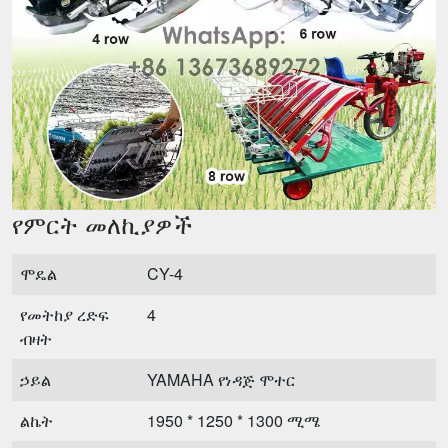
የምርት መለኪያዎች
ሞዴል
CY-4
የመትከያ ረድፍ
4
ብዛት
ኃይል
YAMAHA የነዳጅ ሞተር
ልኬት
1950 * 1250 * 1300 ሚሜ