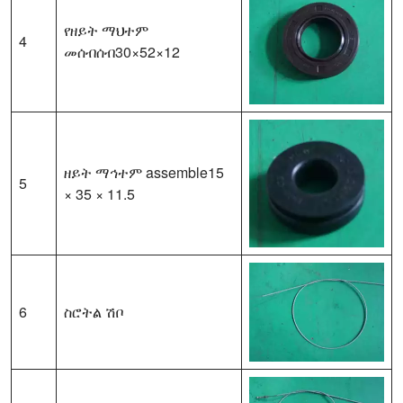
የዘይት ማህተም
4
መሰብሰብ30×52×12
ዘይት ማኅተም assemble15
5
× 35 × 11.5
6
ስሮትል ሽቦ