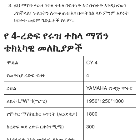
ይህ ማሽን የሩዝ ንቅለ ተከላ በፍጥነት እና በብቃት እንዲከናወን
ያስችላል፣ ጉልበትን ለመቆጠብ እና በመትከል ላይ ምንም አይነት
ስህተት ወይም ግድፈቶች የሉም።
የ 4-ረድፍ የሩዝ ተከላ ማሽን
ቴክኒካዊ መለኪያዎች
ሞዴል
CY-4
የመትከያ ረድፍ ብዛት
4
ኃይል
YAMAHA የነዳጅ ሞተር
ልኬት L*W*H(ሚሜ)
1950*1250*1300
የሞተር ማሽከርከር ፍጥነት (አር/ደቂቃ)
1800
ከረድፍ ወደ ረድፍ ርቀት(ሚሜ)
300
ከአትክልት እስከ መትከል ያለው ርቀት