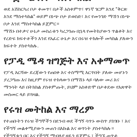
ወደ አሽከርካሪ ቦታ ቀመጥ፣ በታች አስቀምጥ፣ ዋነኛ ገርም እንደ "ቅርጽ
እንደ ማስተካከል" ወይም በነጭ ቦታ ይወስድ፣ እና የመንገድ ማሽን በነጭ
ቦታ እንደ ማስተካከል ይጀምር።
ማሽኑ በተቃና ሁኔታ መስራቱን ካረጋገጡ በኋላ የመትከያውን ጥልቀት እና
የረድፍ ክፍተቶችን እንደ የአፈር ሁኔታ እና በሩዝ ተክሎች መካከል ያለውን
ክፍተት ያስተካክሉ.
የፓዲ ሜዳ ዝግጅት እና አቀማመጥ
የፓዲ እርሻው ደረጃውን የጠበቀ እና ተስማሚ እርጥበት ያለው መሆኑን
ያረጋግጡ እና ከዚያም የሩዝ ተከላውን በማሽኑ ላይ ባለው መሪ እና
ማንሳት ላይ በትክክል ያስቀምጡት, ይህም አስቀድሞ በታቀደው የእጽዋት
መስመር ላይ ይጓዛል.
የሩዝ መትከል እና ማረም
የተጠቡትን የሩዝ ችግኞችን በደንብ ወደ ችግኝ ሳጥኑ ውስጥ ያስገቡ ፣ እና
የችግኝ መልቀሚያውን መጠን በእኩል እና ወጥነት ያስተካክሉ።
የችግኝቱን በር እና የችግኝ ማብላያ ዘዴን ይጀምሩ ፣ ችግኙ ጠጥቶ