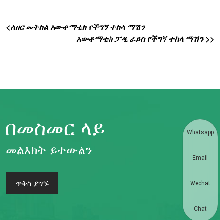
<ለዘር መትከል አውቶማቲክ የችግኝ ተከላ ማሽን
አውቶማቲክ ፓዲ ራይስ የችግኝ ተከላ ማሽን >>
በመስመር ላይ
Whatsapp
መልእክት ይተውልን
Email
ጥቅስ ያግኙ
Wechat
Chat