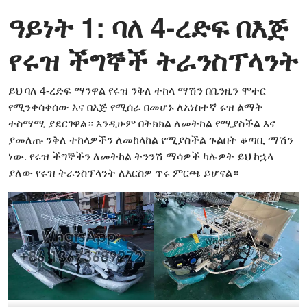
ዓይነት 1: ባለ 4-ረድፍ በእጅ
የሩዝ ችግኞች ትራንስፕላንት
ይህ ባለ 4-ረድፍ ማንዋል የሩዝ ንቅለ ተከላ ማሽን በቤንዚን ሞተር
የሚንቀሳቀሰው እና በእጅ የሚሰራ በመሆኑ ለአነስተኛ ሩዝ ልማት
ተስማሚ ያደርገዋል። እንዲሁም በትክክል ለመትከል የሚያስችል እና
ያመለጡ ንቅለ ተከላዎችን ለመከላከል የሚያስችል ጉልበት ቆጣቢ ማሽን
ነው. የሩዝ ችግኞችን ለመትከል ትንንሽ ማሳዎች ካሉዎት ይህ ከኋላ
ያለው የሩዝ ትራንስፕላንት ለእርስዎ ጥሩ ምርጫ ይሆናል።