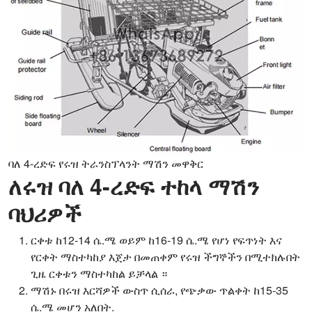
ባለ 4-ረድፍ የሩዝ ትራንስፕላንት ማሽን መዋቅር
ለሩዝ ባለ 4-ረድፍ ተከላ ማሽን
ባህሪዎች
ርቀቱ ከ12-14 ሴ.ሜ ወይም ከ16-19 ሴ.ሜ የሆነ የፍጥነት እና
የርቀት ማስተካከያ እጀታ በመጠቀም የሩዝ ችግኞችን በሚተክሉበት
ጊዜ ርቀቱን ማስተካከል ይቻላል ።
ማሽኑ በሩዝ እርሻዎች ውስጥ ሲሰራ, የጭቃው ጥልቀት ከ15-35
ሴ.ሜ መሆን አለበት.