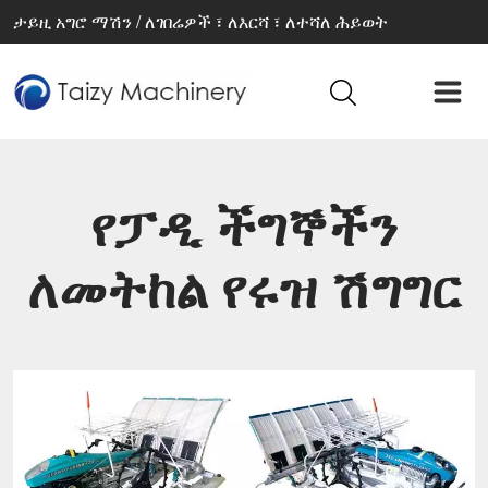
ታይዚ አግሮ ማሽን / ለገበሬዎች ፣ ለእርሻ ፣ ለተሻለ ሕይወት
የፓዲ ችግኞችን
ለመትከል የሩዝ ሽግግር