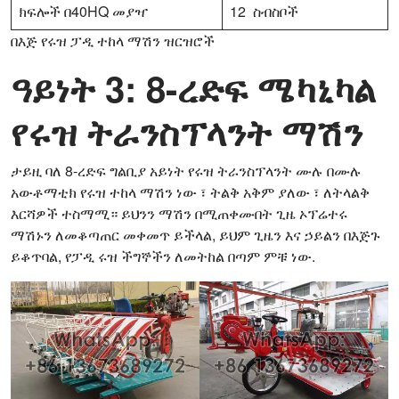
ክፍሎች በ40HQ መያዣ
12 ስብስቦች
በእጅ የሩዝ ፓዲ ተከላ ማሽን ዝርዝሮች
ዓይነት 3: 8-ረድፍ ሜካኒካል
የሩዝ ትራንስፕላንት ማሽን
ታይዚ ባለ 8-ረድፍ ግልቢያ አይነት የሩዝ ትራንስፕላንት ሙሉ በሙሉ
አውቶማቲክ የሩዝ ተከላ ማሽን ነው ፣ ትልቅ አቅም ያለው ፣ ለትላልቅ
እርሻዎች ተስማሚ። ይህንን ማሽን በሚጠቀሙበት ጊዜ ኦፕሬተሩ
ማሽኑን ለመቆጣጠር መቀመጥ ይችላል, ይህም ጊዜን እና ኃይልን በእጅጉ
ይቆጥባል, የፓዲ ሩዝ ችግኞችን ለመትከል በጣም ምቹ ነው.