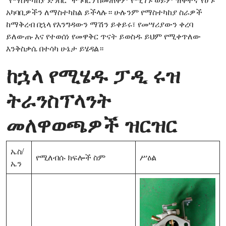
አካባቢዎችን ለማስተካከል ይችላሉ። ሁሉንም የማስተካከያ ስራዎች
ከማቅረብ በኋላ የእንግዳውን ማሽን ይቀይሩ፣ የመሣሪያውን ቀረባ
ይለውጡ እና የተወሰነ የመዋቅር ጥናት ይወስዱ ይህም የሚቀጥለው
እንቅስቃሴ በተሳካ ሁኔታ ይሄዳል።
ከኋላ የሚሄዱ ፓዲ ሩዝ
ትራንስፕላንት
መለዋወጫዎች ዝርዝር
ኤስ/
የሚለብሱ ክፍሎች ስም
ሥዕል
ኤን