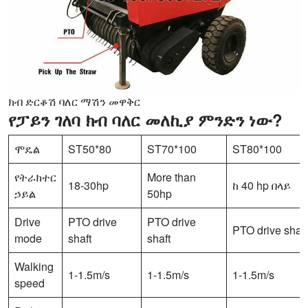
ክብ ድርቆሽ ባለር ማሽን መዋቅር
የፓይን ገለባ ክብ ባለር መለኪያ ምንድን ነው?
ሞዴል
ST50*80
ST70*100
ST80*100
የትራክተር
More than
18-30hp
ከ 40 hp በላይ
ኃይል
50hp
Drive
PTO drive
PTO drive
PTO drive shaft
mode
shaft
shaft
Walking
1-1.5m/s
1-1.5m/s
1-1.5m/s
speed