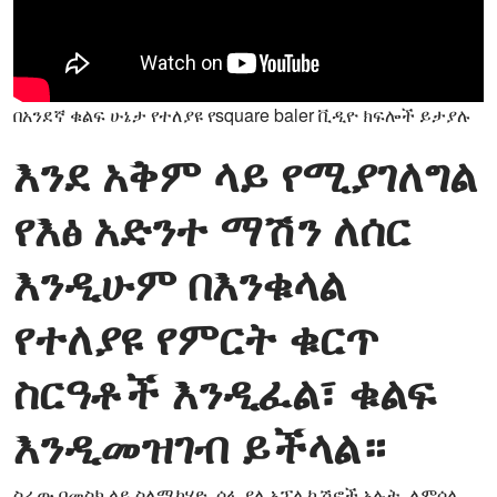
በአንደኛ ቁልፍ ሁኔታ የተለያዩ የsquare baler ቪዲዮ ክፍሎች ይታያሉ
እንደ አቅም ላይ የሚያገለግል
የእፅ አድንተ ማሽን ለሰር
እንዲሁም በእንቁላል
የተለያዩ የምርት ቁርጥ
ስርዓቶች እንዲፈል፣ ቁልፍ
እንዲመዝገብ ይችላል።
ስራው በመስክ ላይ ስለሚካሄድ, ሰፋ ያለ አፕሊኬሽኖች አሉት. ለምሳሌ