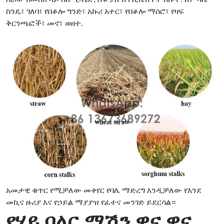
ስንዴ፣ ገለባ፣ የበቆሎ ግንድ፣ አኩሪ አተር፣ የበቆሎ ማሰሮ፣ የዛፍ
ቅርንጫፎች፣ መኖ፣ ወዘተ.
አመታዊ ቁጥር የሚቻለው መቀየር የባሌ ማድረግ እንዲቻለው የእንደ
መኪና ዙሪያ እና የኃይል ማያያዝ የፈተና መንገድ ይደርሳል።
የሃይ ባለር ማሽን ዋና ዋና