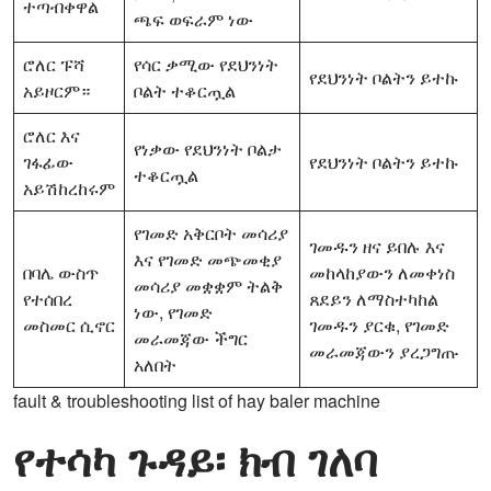
ተጣብቀዋል
ጫፍ ወፍራም ነው
ሮለር ፑሻ
የሳር ቃሚው የደህንነት
የደህንነት ቦልትን ይተኩ
አይዞርም።
ቦልት ተቆርጧል
ሮለር እና
የነቃው የደህንነት ቦልታ
ገፋፊው
የደህንነት ቦልትን ይተኩ
ተቆርጧል
አይሽከረከሩም
የገመድ አቅርቦት መሳሪያ
ገመዱን ዘና ይበሉ እና
እና የገመድ መጭመቂያ
በባሌ ውስጥ
መከላከያውን ለመቀነስ
መሳሪያ መቋቋም ትልቅ
የተሰበረ
ጸደይን ለማስተካከል
ነው, የገመድ
መስመር ሲኖር
ገመዱን ያርቁ, የገመድ
መራመጃው ችግር
መራመጃውን ያረጋግጡ
አለበት
fault & troubleshooting list of hay baler machine
የተሳካ ጉዳይ፡ ክብ ገለባ