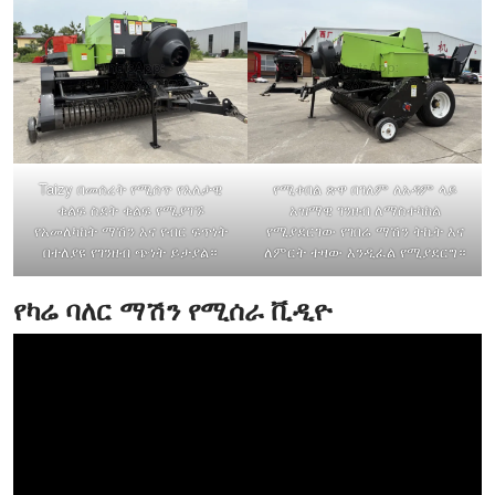
Taizy በመሰረት የሚሰጥ የእለታዊ
የሚቀበል ጽዋ በገለም ለአዳም ላይ
ቁልፍ ስደት ቁልፍ የሚያገኙ
አዝማዊ ገንዘብ ለማስተካከል
የአመለካከት ማሽን እና የብር ፍጥነት
የሚያደርገው የገበሬ ማሽን ትኬት እና
በተለያዩ የገንዘብ ጭነት ይታያል።
ለምርት ተዛው እንዲፈል የሚያደርግ።
የካሬ ባለር ማሽን የሚሰራ ቪዲዮ