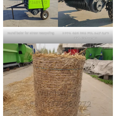
round baler for straw reacycling
እንጥፋ ቁልፍ ክፍል የባሌ ዙሪያ ሲሆን
በባሌ ይነቃጠራል።