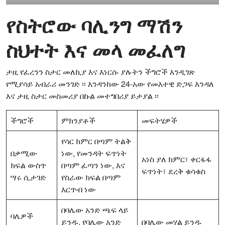
የስትሮው ባሊንግ ማሽን
ስህተት እና መላ መፈለግ
ታዚ የፈረንን ስታር መለኪያ እና እነርሱ ያሉትን ችግሮች እንዲገጽ
የሚያሳይ አብራሪ መንገድ ፡፡ እንዳንከው 24-አው የመእተዊ ድጋፍ እንዳለ
እና ታዚ ስታር መስመሪያ በኩል መተግበሪያ ይታያል ፡፡
ችግሮች
ምክንያቶች
መፍትሄዎች
የሳር ክምር በጣም ትልቅ
በቃሚው
ነው, የመንዳት ፍጥነት
አነስ ያለ ክምር፣ ቀርፋፋ
ክፍል ውስጥ
በጣም ፈጣን ነው, እና
ፍጥነት፣ ደረቅ ቁሳቁስ
ሣሩ ሲታገድ
የስራው ክፍል በጣም
እርጥብ ነው
በባሌው አንድ ጫፍ ላይ
ባሌዎች
ይንዱ, የባሌው አንድ
በባሌው መሃል ይንዱ