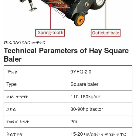
የካሬ ገለባ ባለር መዋቅር
Technical Parameters of Hay Square
Baler
ሞዴል
9YFQ-2.0
Type
Square baler
የባሌ ጥግግት
110-180kg/m³
ኃይል
80-90hp tractor
የመከር ስፋት
2m
ቅልጥፍና
15-20 ባል/ሰከት ተወላጅ ቁጥር