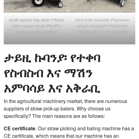
small square hay baler የሚያበዙ
ብርዝ እግድ ለመውሰድ የሚታወቀው
ለሽጥ ተጨነቀ የተለይ የሚያምር
መንፈስ እንዲታወቅ የሚያደርገው
መሕከቴ ለመሸጥ ተዘጋጅቷል
ተስር ማዘጋጃ የተለያዩ ቁልፍ ብርዝ
ጠቋሚዎች፡፡
ታይዚ
ኩባንያ፡ የተቀባ
የስብስብ እና ማሽን
አምባሳይ እና አቅራቢ
In the agricultural machinery market, there are numerous
suppliers of straw pick-up balers. Why choose us
specifically? The main reasons are as follows:
CE certificate
. Our straw picking and baling machine has a
CE certificate, which means that our machine has an