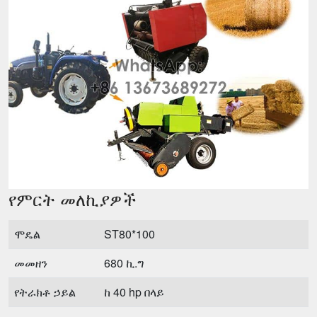
የምርት መለኪያዎች
ሞዴል
ST80*100
መመዘን
680 ኪ.ግ
የትራክቶ ኃይል
ከ 40 hp በላይ