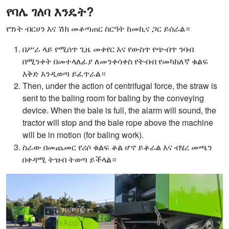
የባሌ ገለባ እንዴት?
የገነት ብርሀን እና ሽክ መቆጣጠር ስርዓት ከመኪና ጋር ይሰራል።
በሥራ ላይ የሚሰጥ ጊዜ መቀየር እና የውስጥ የጭብጥ ንባብ
በሚንቀት በመተላለፊያ ለመንቀሳቀስ የትብብ የመካከለኛ ቁልፍ
እቅድ እንዲወጣ ይፈጥራል።
Then, under the action of centrifugal force, the straw is
sent to the baling room for baling by the conveying
device. When the bale is full, the alarm will sound, the
tractor will stop and the bale rope above the machine
will be in motion (for baling work).
ስራው በመጨመር የሪሶ ቁልፍ ቆል ሆኖ ይቆራል እና ብሄረ መጫን
በቀዳሚ ትዝብ ትወጣ ይችላል።