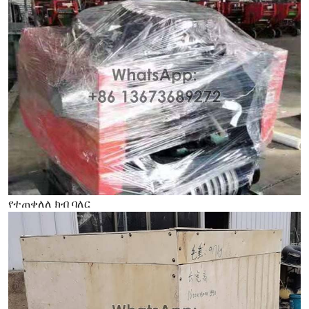
የተጠቀለለ ክብ ባለር