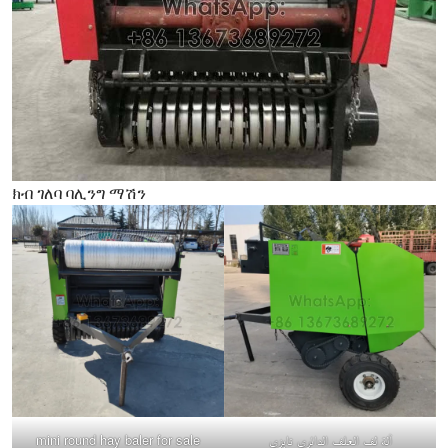
ክብ ገለባ ባሊንግ ማሽን
mini round hay baler for sale
آلة لف العلف الدائري تايزي