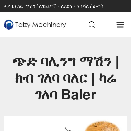
ታይዚ አግሮ ማሽን / ለገበሬዎች ፣ ለእርሻ ፣ ለተሻለ ሕይወት
ጭድ ባሊንግ ማሽን |
ክብ ገለባ ባለር | ካሬ
ገለባ Baler