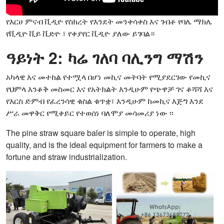
የእርሀ ምናብ ቪዲዮ የስክረት የእንደት መንቀሳቀስ እና ገብቶ የባሌ ማክሌ
የቪዲዮ ቪይ ቪድዮ ፣ የቀያየር ቪዲዮ ያለው ይገባል።
ዓይነት 2: ካሬ ገለባ ባሊንግ ማሽን
አካላዊ እና መተከል የተሟላ በሆነ መኪና መትባት የሚያደርገው የመኪና
የህምላ እንቆቅ መስመር እና የአትክልት እንዲሁም የጭዋቻ ገና ቆሻሻ እና
የእርስ ድምብ የፈረንሳዊ ቁስል ቁጥቋ፣ እንዲሁም ከመኪና እጅግ እንደ
ሥራ መዋቅር የሚቀይር የተወሰነ ባለሞያ መሳመሪያ ነው ፡፡
The pine straw square baler is simple to operate, high
quality, and is the ideal equipment for farmers to make a
fortune and straw industrialization.