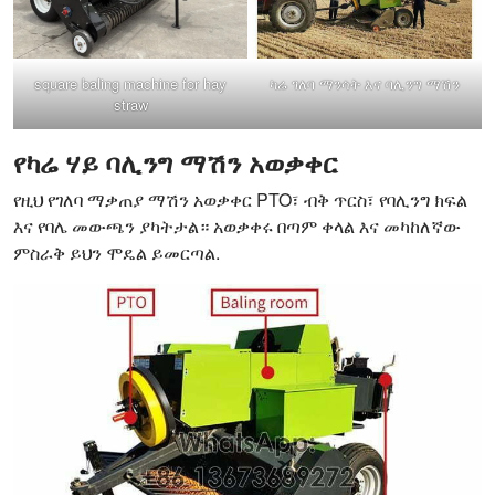
square baling machine for hay
ካሬ ገለባ ማንሳት እና ባሊንግ ማሽን
straw
የካሬ ሃይ ባሊንግ ማሽን አወቃቀር
የዚህ የገለባ ማቃጠያ ማሽን አወቃቀር PTO፣ ብቅ ጥርስ፣ የባሊንግ ክፍል
እና የባሌ መውጫን ያካትታል። አወቃቀሩ በጣም ቀላል እና መካከለኛው
ምስራቅ ይህን ሞዴል ይመርጣል.