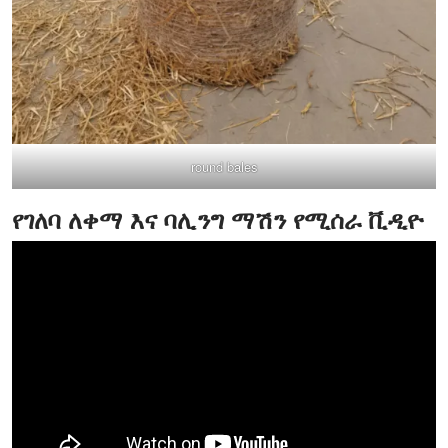
round bales
የገለባ ለቀማ እና ባሊንግ ማሽን የሚሰራ ቪዲዮ