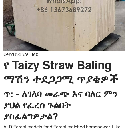
የታሸገ ክብ ገለባ ባለር
የ Taizy Straw Baling
ማሽን ተደጋጋሚ ጥያቄዎች
ጥ: - ለገለባ መራጭ እና ባለር ምን
ያህል የፈረስ ጉልበት
ያስፈልግዎታል?
A: Different models for different matched horsepower. Like,