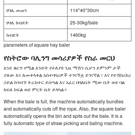
የባሌ መጠን
114*40*30cm
የባሌ ክብደት
25-30kg/bale
ክብደት
1460kg
parameters of square hay baler
የስትሮው ባሊንግ መሳሪያዎች የስራ መርህ
እንደ ቁርጥ የሚል እንድት የተለያዩ ጊዜ ማሽን ሲሆን ይምንም ታች
ያለው እና ለመቀላቀል አስተባባሪዎች ተገናኝቷ ይገናኛል ፣ እና የተሽከረከረ
ኃይል ከጎብኙ ትራክተር ይሰጣል እና አፈር በባለቤት ሚው ቤት ወደ ባል
ክፍለ ክፍል ወደ ምርት ቤት ይላካል።
When the bale is full, the machine automatically bundles
and automatically cuts off the rope. Also, the square baler
automatically opens the bin and spits out the bale. It is a
fully automatic type of straw picking and baling machine.