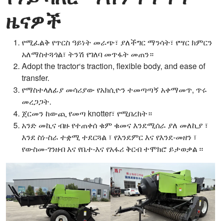
ዜናዎች
የሚፈልቅ የጥርስ ዓይነት መራጭ፣ ያለችግር ማንሳት፣ የሣር ክምርን
አለማስተጓጎል፣ ትንሽ የገለባ መጥፋት መጠን።
Adopt the tractor‘s traction, flexible body, and ease of
transfer.
የማስተላለፊያ መሳሪያው የአክሲዮን ተመጣጣኝ አቀማመጥ, ጥሩ
መረጋጋት.
ጀርመን ከውጪ የመጣ knotter፣ የሚበረክት።
አንድ መኪና ብዙ የተጠቀሰ ቁም ቁመና እንደሚሰራ ያለ መለኪያ ፣
እንደ ስነ-ስራ ተቋሚ ተደርጓል ፣ የእንደምር እና የእንደ-መዘን ፣
የውስመ-ገንዘብ እና የቤተ-እና የአፋሪ ቅርብ ተሞክሮ ይታወቃል ፡፡