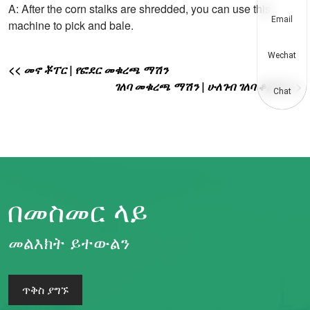
A: After the corn stalks are shredded, you can use this
Email
machine to pick and bale.
Wechat
<< መኖ ቾፐር | የፎደር መቁረጫ ማሽን
ገለባ መቁረጫ ማሽን | ሁለገብ ገለባ ቆራጭ >>
Chat
በመስመር ላይ
መልእክት ይተውልን
ጥቅስ ያግኙ