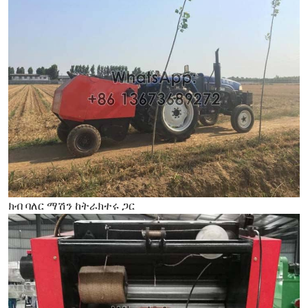
ክብ ባለር ማሽን ከትራክተሩ ጋር