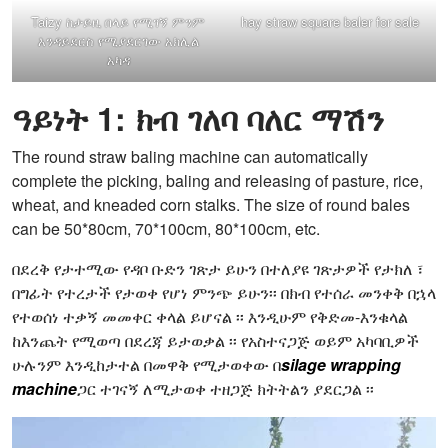
Taizy ከታይዚ በላይ የሚገኝ ምንም
hay straw square baler for sale
እንዳይደርስ የሚያደርገው አክሊል
አካዳ
ዓይነት 1: ክብ ገለባ ባለር ማሽን
The round straw baling machine can automatically
complete the picking, baling and releasing of pasture, rice,
wheat, and kneaded corn stalks. The size of round bales
can be 50*80cm, 70*100cm, 80*100cm, etc.
በደረቅ የታተሚው የዳቦ ቡድን ገጽታ ይሁን በተለያዩ ገጽታዎች የታክለ ፣
በግፊት የተረታች የታወቀ የሆነ ምንጭ ይሁን፡፡ በክብ የተሰራ መንቀቅ በኋላ
የተወሰነ ተቃኝ መመቀር ቀላል ይሆናል ፡፡ እንዲሁም የቅድመ-እንቁላል
ከእንጨት የሚወጣ በደረጃ ይታወቃል ፡፡ የአስተናጋጅ ወይም አካባቢዎች
ሁሉንም እንዲከታተል በመዋቅ የሚታወቀው በ
silage wrapping
machine
ጋር ተገናኝ ለሚታወቀ ተዘጋጅ ክትትልን ያደርጋል ፡፡