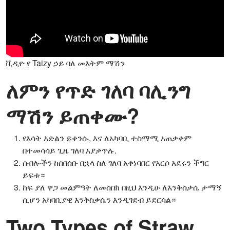
ቪዲዮ የ Taizy ኃይ ባለ መእትም ማሽን
ለምን የጥድ ገለባ ባሊንግ
ማሽን ይጠቀሙ?
የእሳት እድልን ይቀንሱ, እና ለአካባቢ ተስማሚ አጠቃቀም
በተመሳሳይ ጊዜ ገለባ አያቃጥሉ.
ሰብሎችን ከሰበሰቡ በኋላ ስለ ገለባ አቀነባበር የአርሶ አደሩን ችግር
ይፍቱ።
ከፍ ያለ ዋጋ መልምዓት ለመስበክ በዚህ እንዲሁ ለእንቅስቃሴ ታማኝ
ሲሆን አካባቢያዊ እንቅስቃሴን እንዲገደብ ይደርሳል።
Two Types of Straw