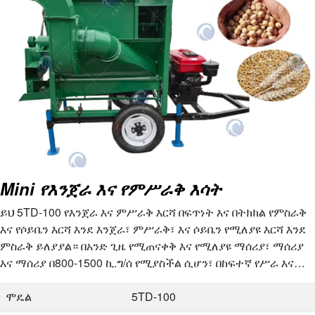
Mini የእንጀራ እና የምሥራቅ እሳት
ይህ 5TD-100 የእንጀራ እና ምሥራቅ እርሻ በፍጥነት እና በትክክል የምስራቅ
እና የሶይቤን እርሻ እንደ እንጀራ፣ ምሥራቅ፣ እና ሶይቤን የሚለያዩ እርሻ እንደ
ምስራቅ ይለያያል። በአንድ ጊዜ የሚጠናቀቅ እና የሚለያዩ ማሰሪያ፣ ማሰሪያ
እና ማሰሪያ በ800-1500 ኪ.ግ/ሰ የሚያስችል ሲሆን፣ በከፍተኛ የሥራ እና
የማሰሪያ ችሎታ ይጨምራል።
ሞዴል
5TD-100