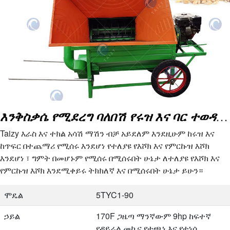
እንቅስቃሴ የሚደረግ ባለበሽ የሩዝ እና ባር ተወዳዳሪ ማሽን
Taizy እራስ እና ተክል አሳሽ ማሽን ብቻ አይደለም እንደዚሁም ከሩዝ እና
ከጥፍር በተጨማሪ የሚሰሩ እንደሆነ የተለያዩ የእሾክ እና የምርኩዝ እሾክ
እንደሆነ ፣ ግምት በመሆኑም የሚሰሩ በሚሰሩበት ሁኔታ ለተለያዩ የእሾክ እና
የምርኩዝ እሾክ እንደሚቀይሩ ትክክለኛ እና በሚሰሩበት ሁኔታ ይሁን።
ሞዴል
5TYC1-90
ኃይል
170F ጋዜጣ ማንኛውም 9hp ከፍተኛ
የዳይሬል መኪና የተጫነ እና የተነሳ