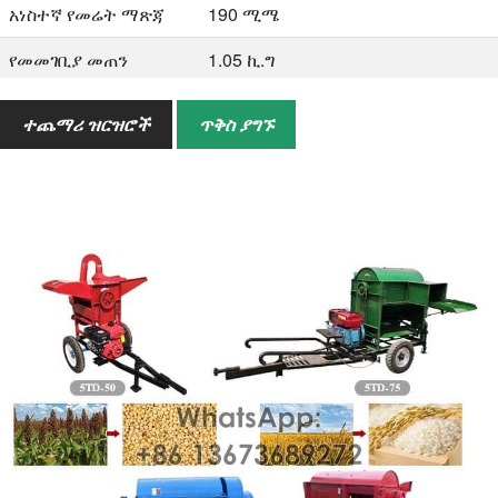
አነስተኛ የመሬት ማጽጃ
190 ሚሜ
የመመገቢያ መጠን
1.05 ኪ.ግ
መጠን
3100 * 1440 * 1630 ሚሜ
ተጨማሪ ዝርዝሮች
ጥቅስ ያግኙ
ክብደት
570 ኪ.ግ