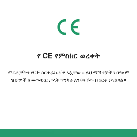
የ CE የምስክር ወረቀት
ምርቶቻችን የCE ሰርተፊኬቶች አሏቸው። ይህ ማሽኖቻችን በዓለም
ገበያዎች ለመወዳደር ታላቅ ጥንካሬ እንዳላቸው በብርቱ ይገልጻል።