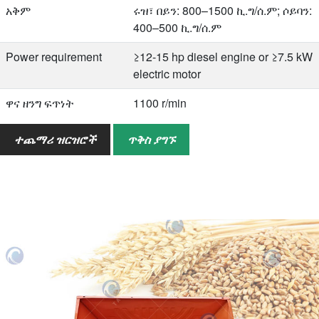
አቅም
ሩዝ፣ በይን: 800–1500 ኪ.ግ/ሰ.ም; ሶይባን:
400–500 ኪ.ግ/ሰ.ም
Power requirement
≥12-15 hp diesel engine or ≥7.5 kW
electric motor
ዋና ዘንግ ፍጥነት
1100 r/min
የደጋፊዎች ፍጥነት
2500 r/min (Dual fans)
ተጨማሪ ዝርዝሮች
ጥቅስ ያግኙ
ክብደት
300 kg (Excluding chassis tires)
አጠቃላይ ልኬቶች
2300*1570*1170 mm (Excluding
chassis diesel engine dimensions)
Packaging dimensions
1400*850*1200 mm (Excluding
chassis diesel engine dimensions)