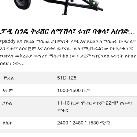
ፓዲ ስንዴ ትሪሸር ለማሽላ፣ ሩዝ፣ ባቄላ፣ አስገድዶ መድፈር
የpaddy እና የእህል ማስጠፊያ በዋናነት ሩጫ እና እህልን ለማስጠፋ ይሠራል።
እንዲሁም ለሶርጅም እና ለባቄላ ይሆናል። ሌላ የሚያስፈልገው የጥንቃቄ ነገር
የባቄላን መቅረፊያ መሣሪያ ማስተካከል ነው፣ ይህም የስፒንደል ፍጥነት የተለየ
ስለሆነ ነው…
ሞዴል
5TD-125
አቅም
1000-1500 ኪ.ግ
ኃይል
11-13 ኪ.ወ ሞተር ወይም 22HP የናፍጣ
ሞተር
ልኬት
2400 * 2480 * 1530 ሚሜ
ክብደት
450 ኪ.ግ