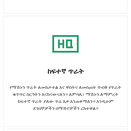
ከፍተኛ ጥራት
የማሽኑን ጥራት ለመከታተል እና ዋስትና ለመስጠት ጥብቅ የጥራት
ቁጥጥር ስርዓትን እናከናውናለን። ለምሳሌ፣ ማሽኑን ለማምረት
ከፍተኛ ጥራት ያለው ጥሬ እቃ እንጠቀማለን። እንዲሁም
ደንበኞቻችን በማሽኖቻችን ረክተዋል።