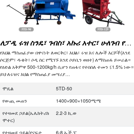
ለፓዲ ሩዝ ስንዴ፣ ገብስ፣ አኩሪ አተር፣ ሁለገብ የስንዴ መጥረጊያ
የእህል ማስጠፊያው በዋናነት ለወርቅር፣ እህል፣ ሩዝ እና ሌሎች እርሾች(እንደ
ሶርጅም፣ ዱቄት፣ ሶዲ ስር የሚገኙ እንደ ሶይቢን ወዘተ) ለማስጠፋ ይሠራል።
የዕድል አቅምዋ 500-1200kg/h ሲሆን የጠፋና የተበሰለ ተመን ≤1.5% ነው።
ይህ ለሩዝና እህል የማስጠፊያ መሣሪያ…
ሞዴል
5TD-50
የውጪ መጠን
1400×900×1050ሚሜ
የተዛመደ ኃይል(ኤሌክትሪክ
2.2-3 ኪ.ወ
ሞተር)
የተዛመደ ኃይል(የናፍታ
6-8 ኤች.ፒ