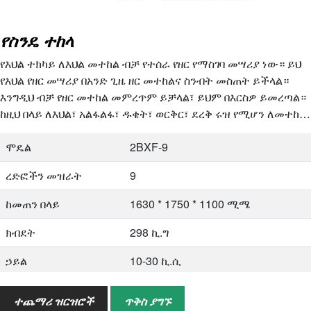
የስንዴ ተከላ
የእህል ተክካይ ለእህል መተከል ብቻ የተሰራ የዘር የማስገባ መሣሪያ ነው። ይህ
የእህል የዘር መሣሪያ በአንድ ጊዜ ዘር መተከልና ስንብት መስጠት ይችላል።
እንግዲህ ብቻ የዘር መተከል መምረጥም ይቻላል፣ ይህም በእርስዎ ይመረጣል።
ከዚህ በላይ ለእህል፣ አልፋልፋ፣ ዱቄት፣ ወርቅር፣ ደረቅ ሩዝ የሚሆን ለመተከል
ይረዳል…
ሞዴል
2BXF-9
ረድፎችን መዝራት
9
ከመጠን በላይ
1630 * 1750 * 1100 ሚሜ
ክብደት
298 ኪ.ግ
ኃይል
10-30 ኪ.ሲ
ኃይል
13.2-22 ኪ.ወ
ተጨማሪ ዝርዝሮች
ጥቅስ ያግኙ