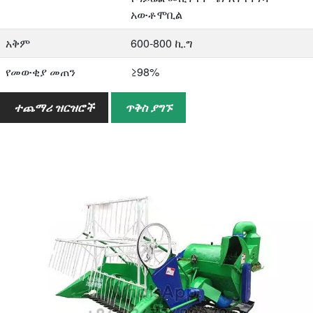
አውቶሞቢል
አቅም
600-800 ኪ.ግ
የመውቂያ መጠን
≥98%
የመሰንሰሉ ደረጃ
≤2%
ተጨማሪ ዝርዝሮች
ጥቅስ ያግኙ
ክብደት
90kg ያልተጫነ ማንኛውም መኪና
አጠቃላይ መጠን(L*W*H)
1640*1640*1280mm
QTY/20GP
24 pcs
QTY/40GP
66pcs