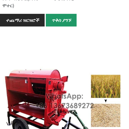
ሞተር)
የስራ ብቃት
500-800 ኪ.ግ
ተጨማሪ ዝርዝሮች
ጥቅስ ያግኙ
አጠቃላይ የኪሳራ መጠን
≤3.0%
አጠቃላይ የጉዳት መጠን
≤1.5%