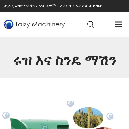
ታይዚ አግሮ ማሽን / ለገበሬዎች ፣ ለእርሻ ፣ ለተሻለ ሕይወት
ሩዝ እና ስንዴ ማሽን