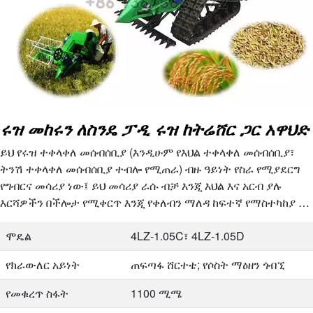
ሩዝ መከሩን ለስንዴ ፓዲ ሩዝ ከትሬሸር ጋር አዋህድ
ይህ የሩዝ ተቀላቀለ መሰብሰቢያ (እንዲሁም የእህል ተቀላቀለ መሰብሰቢያ፣
ትንሽ ተቀላቀለ መሰብሰቢያ ተብሎ የሚጠራ) ብዙ ዓይነት የስራ የሚያደርግ
የግብርና መሳሪያ ነው፤ ይህ መሳሪያ ራሱ ብቻ እንጂ እህል እና አርብ ያሉ
እርሻዎችን በችሎታ የሚቀርጥ እንጂ የቀለብን ማለዳ ከፍተኛ የማስተካከያ ስራ
አለው፣ የቱንም አቅም የተፈረሰ የዘርን ከቅጠል የሚለያይ ስራ አለው…
ሞዴል
4LZ-1.05C፣ 4LZ-1.05D
የክራውለር አይነት
ጠፍጣፋ ሸርተቴ; የሶስት ማዕዘን ጎብኚ
የመቁረጥ ስፋት
1100 ሚሜ