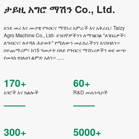
ታይዚ አግሮ ማሽን Co., Ltd.
ኃይል
35-70 ኪ.ሲ
ኃይል
25.7-36.7 ኪ.ወ
እንደ መሪ እና ሙያዊ የግብርና ማሽነሪ አምራች እና አቅራቢ፣ Taizy
Agro Machine Co., Ltd፣ ደንበኞቻችንን ለማገልገል "ለገበሬዎች፣
የረድፎች ክፍተት
150 ሚ.ሜ
ለግብርና፣ ለተሻለ ሕይወት" የሚለውን መፈክራችንን እናስባለን።
የዘር እና ማዳበሪያ የመክፈቻ
ባለ ሁለት ዲስክ ዓይነቶች
በተጨማሪም፣ ከ15 ዓመታት በላይ የግብርና ማሽነሪዎችን ወደ ውጭ
ድርሻ
የመላክ የበለፀገ ልምድ አለን። ......
የዘር ጥልቀት
20-25 ሚሜ (የሚስተካከል)
170+
60+
የማዳበሪያ ጥልቀት
60-80 ሚሜ (የሚስተካከል)
አገሮች እና ክልሎች
R&D መሐንዲሶች
ትስስር
ባለ ሶስት ነጥብ የኋላ እገዳ
የማዳበሪያ መጠን
0-420kg/acre(የሚስተካከል)
የሥራ ቅልጥፍና
1.20-1.50 ኤከር በሰዓት
300+
5000+
ሞዴል
2BXF-20