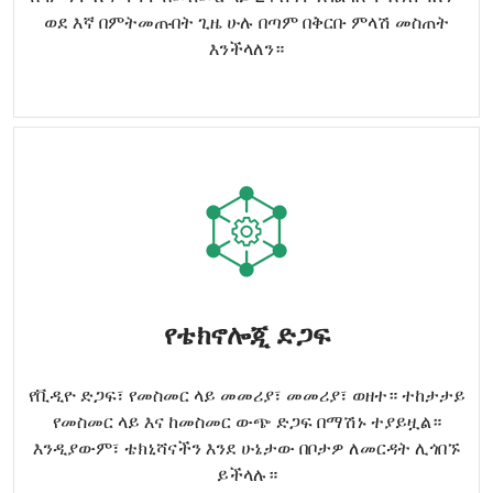
የማዳበሪያ መጠን
0-420kg/acre(የሚስተካከል)
ወደ እኛ በምትመጡበት ጊዜ ሁሉ በጣም በቅርቡ ምላሽ መስጠት
እንችላለን።
የሥራ ቅልጥፍና
4.0-7.5 ኤከር በሰዓት
የቴክኖሎጂ ድጋፍ
የቪዲዮ ድጋፍ፣ የመስመር ላይ መመሪያ፣ መመሪያ፣ ወዘተ። ተከታታይ
የመስመር ላይ እና ከመስመር ውጭ ድጋፍ በማሽኑ ተያይዟል።
እንዲያውም፣ ቴክኒሻናችን እንደ ሁኔታው ​​በቦታዎ ለመርዳት ሊጎበኙ
ይችላሉ።