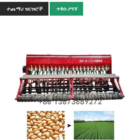
ተጨማሪ ዝርዝሮች
ጥቅስ ያግኙ