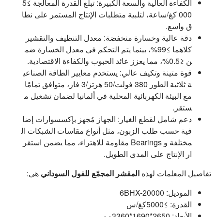
الكفاءة العالية والسعة الكبيرة: تبلغ القدرة المعالجة ≥5
000 كغ/ساعة، لتلبية متطلبات الإنتاج المستمر على نطا
ق واسع.
دقة عالية وخسارة منخفضة: معدل التنظيف والتقشير
كلاهما ≥99%، بينما يتم التحكم في معدل الخسارة ضم
ن ≤0.5%، مما يعزز عائد الحبوب والكفاءة الاقتصادية.
قوة متينة وتكيف عالي: يستخدم معايير الطاقة الصناعي
ة ثلاثية الطور 380 فولت/50 هرتز/3 فاز، متوافق تمامًا
مع البيئة الكهربائية المحلية في ألمانيا لضمان تشغيل م
ستقر.
دعم شامل لقطع الغيار: الجهاز مُجهز بإكسسوارات إضا
فية حسب طلب الزبون، مثل أنواع مقاسات الشبكات ال
مختلفة و Bearings مقاومة للاهتراء، مما يضمن استقر
ار الإنتاج على المدى الطويل.
تفاصيل المعلمات لهذه
المقشر المجمّع للفول السوداني
هي:
الموديل: 6BHX-20000
القدرة: ≥5000كغ/س
الأبعاد: 2650*1690*3360مم