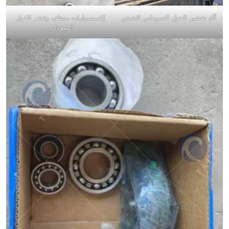
آلة تقشير الفول السوداني للشحن
إكسسوارات منظف وقشر الفول
السوداني