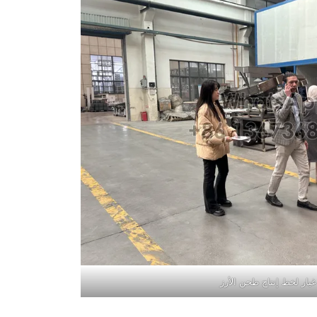
يار لخط إنتاج طحن الأرز