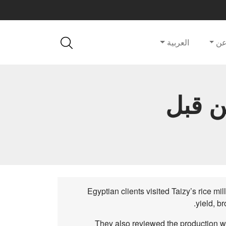
ن
العربية
ن قبل
Egyptian clients visited Taizy’s rice mi
yield, br
They also reviewed the production wo