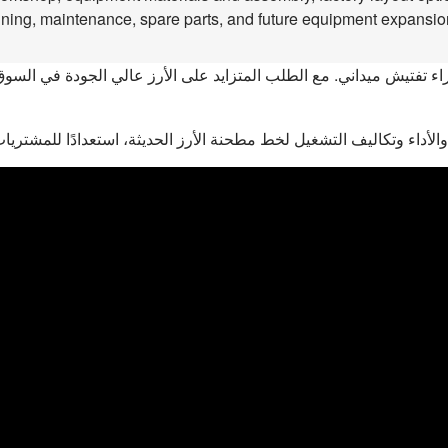
ining, maintenance, spare parts, and future equipment expansion 
راء تفتيش ميداني. مع الطلب المتزايد على الأرز عالي الجودة في ال
ن والأداء وتكاليف التشغيل لخط مطحنة الأرز الحديثة، استعدادًا للمشتريا