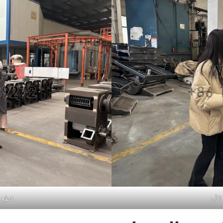
لأرز
قطع غ