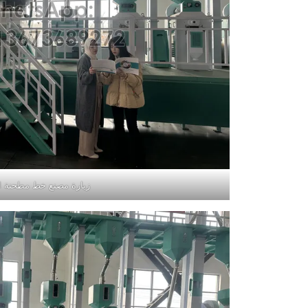
زيارة مصنع خط مطحنة ال