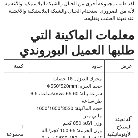
لقد طلب مجموعة أخرى من الحبال والشبكة البلاستيكية والأغشية
لأنه من الضروري استخدام الحبال والشبكة البلاستيكية والأغشية
عند تعبئة العشب وتغليفه.
معلمات الماكينة التي
طلبها العميل البوروندي
غرض
حدود
كمية
محرك الديزل: 18 حصان
حجم الحزم: Φ550*520mm
سرعة بالة: 60-65 قطعة/ساعة، 5-6
طن/ساعة
حجم الماكينة: 3520*1650*1650
مللي متر
آلة تعبئة
وزن الآلة: 850 كجم
السيلاج
1
وزن الحزمة: 65-100 كجم/بالة
الأوتوماتيكية
مجموعة
كثافة البالة: 450-500 كجم/م3