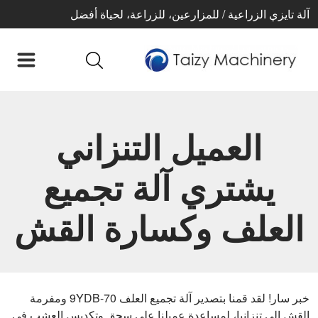
آلة تايزي الزراعية / للمزارعين، للزراعة، لحياة أفضل
العميل التنزاني
يشتري آلة تجميع
العلف وكسارة القش
خبر سار! لقد قمنا بتصدير آلة تجميع العلف 9YDB-70 ومفرمة
القش إلى تنزانيا، لمساعدة عميلنا على سحق وتكديس العشب في