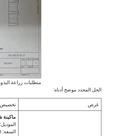
متطلبات زراعة البذور
الحل المحدد موضح أدناه:
غرض
تخصيص
ماكينة ش
الموديل: KMR-78-2 مع جزء ال
السعة: 550-600 صينية/ساعة، يمكن تعديل سرعة الصينية