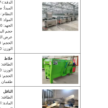
الدقة:>97-98%
المبدأ: 
النظام: 
المواد: ا
الجهد: 220 فولت/110 فولت 600 واط
حجم البذور: .2
عرض الصينية
الحجم: 5600*800*1600 مم
الوزن: 580 كجم
خلاط
الطاقة: محرك كهرب
الوزن: 1200 كجم
الحجم: 2.6*1.15*1.12 م
طقمان إ
الناقل
الطاقة: 370 واط
المادة: ا