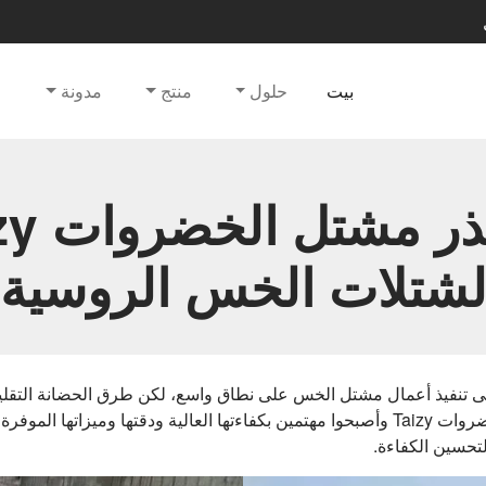
بيت
حلول
منتج
مدونة
ع
آلة بذر م
شتلات الخس الروسية
 تنفيذ أعمال مشتل الخس على نطاق واسع، لكن طرق الحضانة التقليدية
عملية البحث عن حل، تعرفوا على آلة بذر مشتل الخضروات Taizy وأصبحوا مهتمين بكفاءتها العال
لتحسين الكفاءة.