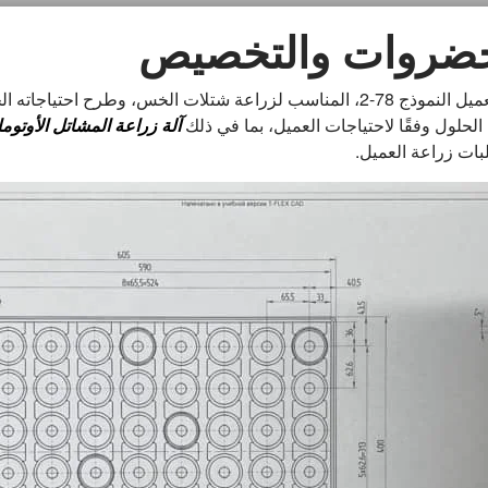
لخضروات والتخصيص
بعد التواصل العميق مع فريق مبيعات Taizy، اختار العميل النموذج 78-2، المناسب لزراع
آلة زراعة المشاتل الأوتوما
ات زراعة العميل.