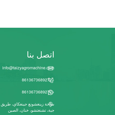
اتصل بنا
info@taizyagromachine.com
+8613673689272
+8613673689272
ساحة زينغشونغ جينغكاي، طريق هان
جية، تشنغتشو، خنان، الصين