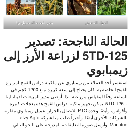
الفول المطبق
بذور اللفت المعمول بها
الحالة الناجحة: تصدير
5TD-125 لزراعة الأرز إلى
زيمبابوي
استفسر أحد العملاء من زيمبابوي عن ماكينة دراس القمح لمزارع
القمح الخاصة به. كان يحتاج إلى سعة كبيرة تبلغ 1200 كجم في
الساعة وفقًا لمقياس مزرعته. لذا، أوصى مدير المبيعات لدينا، لينا،
بـ 5TD-125. يمكن تجهيز ماكينة دراس القمح هذه بعجلات كبيرة،
وأقواس، وأيضًا وحدة PTO للاتصال بالجرار. عميل زيمبابوي مقارنة
بالشركات الأخرى أيضًا. وأخيراً طلب منا شركة Taizy Agro
Machine. وأرسل صورة التعليقات، المدرجة على النحو التالي.