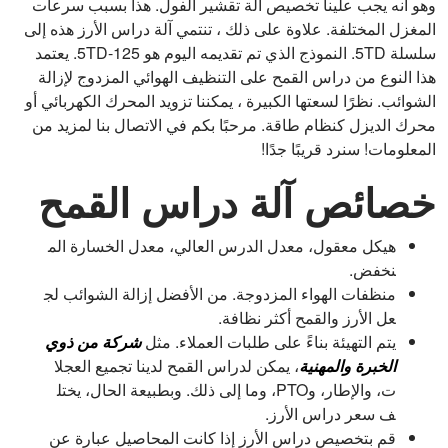
وهو أنه يجب علينا تخصيص آلة تقشير الفول. هذا بسبب سرعات
المغزل المختلفة. علاوة على ذلك ، تنتمي آلة دراس الأرز هذه إلى
سلسلة 5TD. النموذج الذي تم تقديمه اليوم هو 5TD-125. يعتمد
هذا النوع من دراس القمح على التنظيف الهوائي المزدوج لإزالة
الشوائب. نظرًا لسعتها الكبيرة ، يمكننا تزويد المحرك الكهربائي أو
محرك الديزل كنظام طاقة. مرحبًا بكم في الاتصال بنا لمزيد من
المعلومات! سنرد قريبًا جدًا!
خصائص آلة دراس القمح
هيكل معقول، معدل الدرس العالي، معدل الخسارة الم
نخفض.
منظفات الهواء المزدوجة. من الأفضل إزالة الشوائب لج
عل الأرز والقمح أكثر نظافة.
يتم التهيئة بناءً على طلبات العملاء. مثل
شركة من ذوي
الخبرة والمهنية
، يمكن لدراس القمح لدينا تجميع العجلا
ت، والإطار، وPTO، وما إلى ذلك. وبطبيعة الحال، يختل
ف سعر دراس الأرز.
قم بتخصيص دراس الأرز إذا كانت المحاصيل عبارة عن