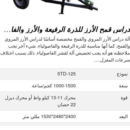
دراس قمح الأرز للذرة الرفيعة والأرز والفاصوليا وبذور اللفت
آلة دراس الأرز المروي والقمح مخصصة أساسًا لدراس الأرز المروي
والقمح. كما أنها مناسبة للذرة الرفيعة والفاصولياء. شيء آخر يجب
ملاحظته هو أنه يجب تخصيص آلة لقشر الفاصولياء. ذلك بسبب اختلاف
سرعات المغزل.…
نموذج
5TD-125
سعة
1000-1500 كجم/ساعة
قوة
محرك 11-13 كيلو واط أو محرك ديزل
22 حصان
البعد
2400*2480*1530 مللي متر
وزن
450 كجم