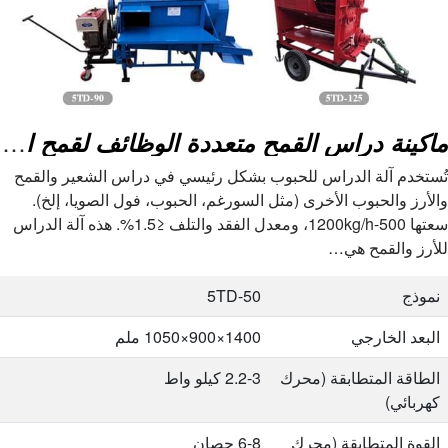
ماكينة دراس القمح متعددة الوظائف لقمح الأرز والشعير وفول الصويا
تُستخدم آلة الدراس للحبوب بشكل رئيسي في دراس الشعير والقمح
والأرز والحبوب الأخرى (مثل السورغم، الحبوب، فول الصويا، إلخ).
سعتها 500-1200kg/h، ومعدل الفقد والتلف ≤1.5%. هذه آلة الدراس
للأرز والقمح هي…
نموذج
5TD-50
البعد الخارجي
1400×900×1050 ملم
الطاقة المتطابقة (محرك
2.2-3 كيلو واط
كهربائي)
القوة المتطابقة (محرك
6-8 حصان