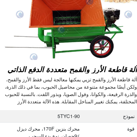
آلة قاطعة الأرز والقمح متعددة الدفع الذاتي
آلة قاطعة الأرز والقمح تزيي يمكنها معالجة ليس فقط الأرز والقمح،
ولكن أيضًا مجموعة متنوعة من محاصيل الحبوب، بما في ذلك الذرة،
والذرة الرفيعة، والكوانا، وفول الصويا، وبذور اللفت. بالنسبة للحبوب
المختلفة، يمكنك تغيير المناخل المقابلة. هذه الآلة متعددة الأرز
والقمح…
نموذج
5TYC1-90
قوة
محرك بنزين 170F، محرك ديزل
≥9حصان، نوع بدء السحب