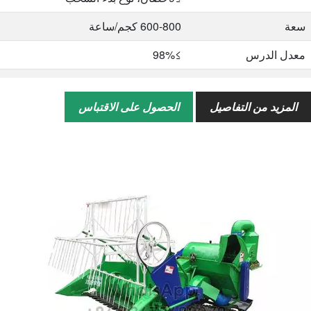
سعة
600-800 كجم/ساعة
معدل الدرس
≥98%
معدل السحق
≥2%
المزيد من التفاصيل
الحصول على الاقتباس
وزن
90 كجم بدون محرك
الحجم الكلي
1640*1640*1280مم
(طول*عرض*ارتفاع)
الكمية / 20 قدم
24 قطعة
الكمية / 40 قدم
66 قطعة