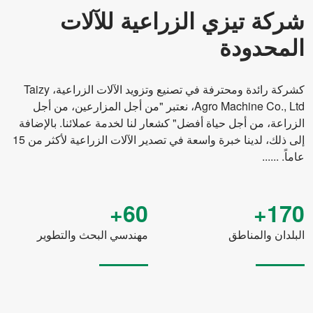
قوة
35-70 حصان
شركة تيزي الزراعية للآلات
قوة
25.7-36.7 كيلو واط
المحدودة
تباعد الصفوف
150 ملم
كشركة رائدة ومحترفة في تصنيع وتزويد الآلات الزراعية، Taizy
فتح حصة البذر والتسميد
أنواع الأقراص المزدوجة
Agro Machine Co., Ltd، نعتبر "من أجل المزارعين، من أجل
الزراعة، من أجل حياة أفضل" كشعار لنا لخدمة عملائنا. بالإضافة
عمق البذر
20-25 ملم (قابل للتعديل)
إلى ذلك، لدينا خبرة واسعة في تصدير الآلات الزراعية لأكثر من 15
عمق التسميد
60-80 ملم (قابل للتعديل)
عاماً. ......
الربط
تعليق خلفي ثلاثي النقاط
60+
170+
معدل الأسمدة
0-420 كجم/فدان (قابل للتعديل)
البلدان والمناطق
مهندسي البحث والتطوير
كفاءة العمل
1.20-1.50 فدان/ساعة
نموذج
2BXF-20
صفوف البذر
20