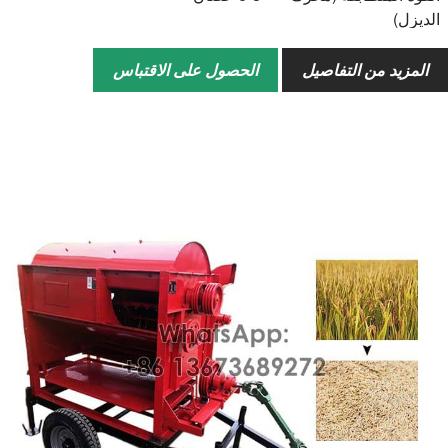
الديزل)
كفاءة العمل
500-800 كجم/ساعة
المزيد من التفاصيل
الحصول على الاقتباس
إجمالي معدل الخسارة
.013.0%
إجمالي معدل الضرر
.51.5%