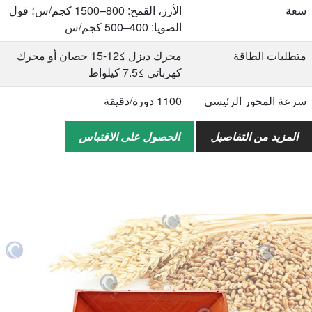
سعة
الأرز، القمح: 800–1500 كجم/س؛ فول
الصويا: 400–500 كجم/س
متطلبات الطاقة
محرك ديزل ≥12-15 حصان أو محرك
كهربائي ≥7.5 كيلواط
سرعة المحور الرئيسي
1100 دورة/دقيقة
سرعة المروحة
2500 دورة/دقيقة (مروحتان)
المزيد من التفاصيل
الحصول على الاقتباس
وزن
300 كجم (باستثناء إطارات الهيكل)
الابعاد الكلية
2300*1570*1170 مم (باستثناء أبعاد
محرك الديزل للهيكل)
أبعاد التعبئة
1400*850*1200 مم (باستثناء أبعاد
محرك الديزل للهيكل)