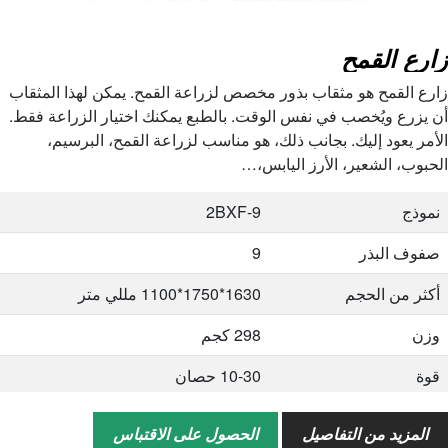
زارع القمح
زارع القمح هو مثقاب بذور مخصص لزراعة القمح. يمكن لهذا المثقاب
أن يزرع ويُخصب في نفس الوقت. بالطبع يمكنك اختيار الزراعة فقط.
الأمر يعود إليك. بجانب ذلك، هو مناسب لزراعة القمح، البرسيم،
الحبوب، الشعير، الأرز اليابس،…
نموذج
2BXF-9
صفوف البذر
9
أكثر من الحجم
1630*1750*1100 مللي متر
وزن
298 كجم
قوة
10-30 حصان
قوة
13.2-22 كيلو واط
المزيد من التفاصيل
الحصول على الاقتباس