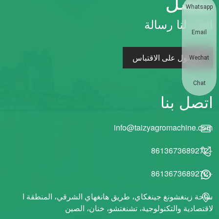
متصل
Whatsapp
اترك لنا رسالة
Email
الحصول على الاقتباس
Wechat
Chat
اتصل بنا
info@taizyagromachine.com
+8613673689272
+8613673689272
ساحة زينغشونغ جينغكاي، طريق هانغهاي الشرقي، المنطقة ا
لاقتصادية والتكنولوجية، تشنغتشو، خنان، الصين