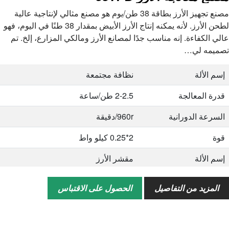
مصنع تجهيز الأرز بطاقة 38 طن/يوم هو مصنع مثالي لإنتاجية عالية
لطحن الأرز. لأنه يمكنه إنتاج الأرز الأبيض بمقدار 38 طنًا في اليوم، فهو
عالي الكفاءة. إنه مناسب جدًا لمصانع الأرز ومالكي المزارع، إلخ. تم
تصميمه لي…
إسم الألة
نظافة مجتمعة
قدرة المعالجة
2-2.5 طن/ساعة
السرعة الدورانية
960r/دقيقة
قوة
2*0.25 كيلو واط
إسم الألة
مقشر الأرز
قدرة المعالجة
2 طن/ساعة
المزيد من التفاصيل
الحصول على الاقتباس
السرعة الدورانية
1228-1673 دورة/دقيقة، 1108-1362
دورة/دقيقة