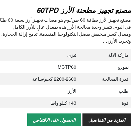
مصنع تجهيز مطحنة الأرز 60TPD
الحجم (الطول * العرض *
2640*2160*1500 مللي متر
الارتفاع)
مصنع تجهيز الأرز بطاقة 60 طن/يوم هو معدات تجهيز أرز بسعة 60 طنًا
في اليوم. تتميز وحدة معالجة الأرز هذه بمعدل عالٍ للأرز الكامل
وزن
900 كجم
ومعدل كسر منخفض بفضل التكنولوجيا المتقدمة. تدمج إزالة الحجارة،
وتجريد الأرز،…
نموذج
180*2000
القدرة النظيفة الأولية
80 طن / ساعة
ماركة الآلة
تيزى
القدرة النظيفة
20 طن/ساعة
نموذج
MCTP60
قوة
0.75*2 كيلو واط
قدرة المعالجة
2200-2600 كجم/ساعة
الحجم (الطول * العرض *
2640*2460*1500 مللي متر
طلب
الأرز
الارتفاع)
قوة
143 كيلو واط
وزن
980 كجم
مقاس
13500*2900*4500 مللي متر
المزيد من التفاصيل
الحصول على الاقتباس
خدمة
التخصيص؛ خدمة ما بعد البيع؛ رسم