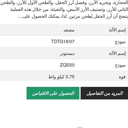
الحجارة، وتجريد الأرز، وفصل أرز الحقل، والطحن الأول للأرز، والطحن
السرعة الدورانية
150±15r/دقيقة
الثاني للأرز، وتصنيف الأرز الأبيض، والتعبئة. من خلال هذه العملية
قوة
0.75 كيلو واط
يتضح أن أرز الحقل يُطحن مرتين. لذا، يمكنك الحصول على…
إسم الألة
مصعد
إسم الألة
مصعد
قدرة المعالجة
2-3 طن/ساعة
نموذج
TDTG18/07
السرعة الدورانية
159r/دقيقة
إسم الألة
ديستونر
قوة
0.75 كيلو واط
نموذج
ZQS50
قوة
0.75 كيلو واط
إسم الألة
الرامي
المزيد من التفاصيل
الحصول على الاقتباس
نموذج
4-72
قوة
0.75 كيلو واط
إسم الألة
مصعد مزدوج