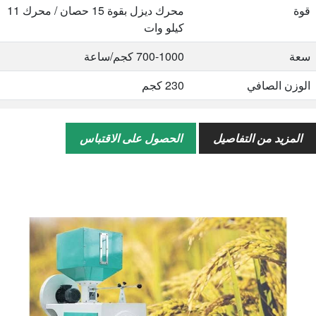
قوة
محرك ديزل بقوة 15 حصان / محرك 11
كيلو وات
سعة
700-1000 كجم/ساعة
الوزن الصافي
230 كجم
الوزن الإجمالي
285 كجم
المزيد من التفاصيل
الحصول على الاقتباس
الحجم الكلي
760*730*1735 مللي متر
تحميل الكمية/20GP
24 مجموعات