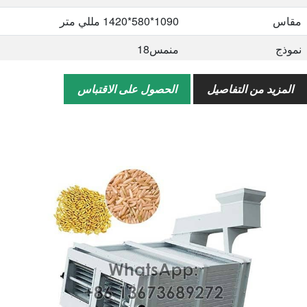
مقاس
1090*580*1420 مللي متر
نموذج
منمس18
سعة
2-3 طن/ساعة
المزيد من التفاصيل
الحصول على الاقتباس
قوة
22-30 كيلو واط
مقاس
1245*650*1660 مم
نموذج
منمس25
سعة
3.5-4.5 طن/ساعة
قوة
37-45 كيلو واط
مقاس
1350*750*1800 مللي متر