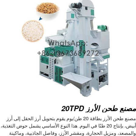
نموذج
TDTG18/07*2
إسم الألة
قشر الأرز
نموذج
إل جي15
قوة
4 كيلو واط
إسم الألة
فاصل الأرز
نموذج
MGCZ70*5
قوة
0.75 كيلو واط
إسم الألة
آلة طحن الأرز
مصنع طحن الأرز 20TPD
نموذج
NS150
مصنع طحن الأرز بطاقة 20 طن/يوم يقوم بتحويل أرز الحقل إلى أرز
قوة
15 كيلو واط
أبيض، بإنتاج 20 طنًا في اليوم. هذا النوع الأساسي يشمل حوض التغذية،
والمصعد، ومزيل الحجارة، ومقشر الأرز، وفاصل الجاذبية، وماكينة