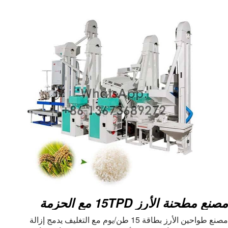
قوة
5.5 كيلو واط
إسم الألة
فاصل الجاذبية
قدرة المعالجة
1.5-2.3 طن/ساعة
السرعة الدورانية
255±15r/دقيقة
قوة
1.1 كيلو واط
إسم الألة
مطحنة الأرز
قدرة المعالجة
1-1.3 طن/ساعة
السرعة الدورانية
1290r/دقيقة
قوة
22/18.5 كيلو واط
إسم الألة
محضرة الأرز الأبيض
مصنع مطحنة الأرز 15TPD مع الحزمة
قدرة المعالجة
1.5-2 طن/ساعة
مصنع طواحين الأرز بطاقة 15 طن/يوم مع التغليف يدمج إزالة