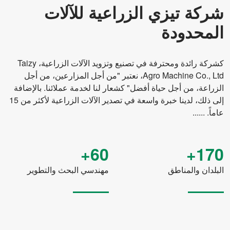
شركة تيزي الزراعية للآلات
إسم الألة
مطحنة الأرز
المحدودة
نموذج
NS150
قوة
15 كيلو واط
كشركة رائدة ومحترفة في تصنيع وتزويد الآلات الزراعية، Taizy
Agro Machine Co., Ltd، نعتبر "من أجل المزارعين، من أجل
الزراعة، من أجل حياة أفضل" كشعار لنا لخدمة عملائنا. بالإضافة
إلى ذلك، لدينا خبرة واسعة في تصدير الآلات الزراعية لأكثر من 15
عاماً. ......
60+
170+
البلدان والمناطق
مهندسي البحث والتطوير