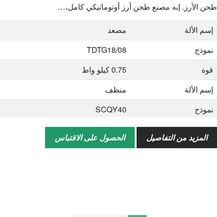
طحن الأرز. إنه مصنع طحن أرز أوتوماتيكي كامل،…
إسم الألة
مصعد
نموذج
TDTG18/08
قوة
0.75 كيلو واط
إسم الألة
منظف
نموذج
SCQY40
قوة
0.55 كيلو واط
المزيد من التفاصيل
الحصول على الاقتباس
إسم الألة
ديستونر
نموذج
ZQS50A
قوة
1.1 كيلو واط
إسم الألة
منفاخ