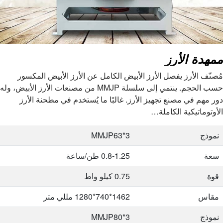
مقاس
1600*1250*1450 مللي متر
نموذج
إم جي سي زي 100*8
ممهدة الأرز
سعة
2.1-2.4 طن/ساعة
مُصنّف الأرز يفصل الأرز الأبيض الكامل عن الأرز الأبيض المكسور
قوة
1.1 كيلو واط
حسب الحجم. ينتمي إلى سلسلة MMJP من مصنعات الأرز الأبيض، وله
مقاس
1600*1250*1500 ملم
دور مهم في مصنع تجهيز الأرز. غالبًا ما يُستخدم في مطحنة الأرز
الأوتوماتيكية الكاملة…
نموذج
إم جي سي زي 100*10
نموذج
MMJP63*3
سعة
2.5-3.2 طن/ساعة
سعة
0.8-1.25 طن/ساعة
قوة
1.5 كيلو واط
قوة
0.75 كيلو واط
مقاس
1650*1250*1750 مللي متر
مقاس
1462*740*1280 مللي متر
نموذج
MGCZ100*12
نموذج
MMJP80*3
سعة
3.4-4 طن/ساعة