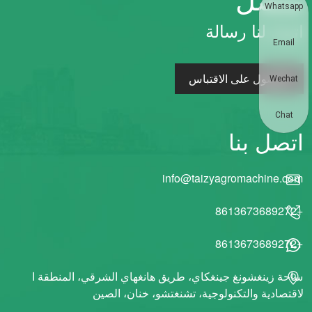
Whatsapp
اترك لنا رسالة
Email
الحصول على الاقتباس
Wechat
Chat
اتصل بنا
info@taizyagromachine.com
+8613673689272
+8613673689272
ساحة زينغشونغ جينغكاي، طريق هانغهاي الشرقي، المنطقة ا
لاقتصادية والتكنولوجية، تشنغتشو، خنان، الصين