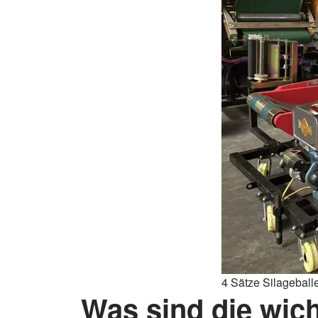
4 Sätze Silageballe
Was sind die wic