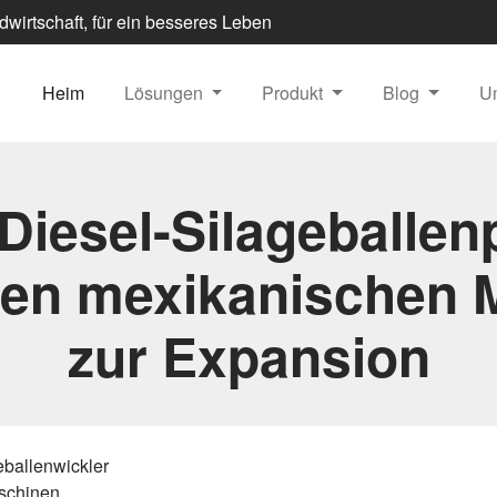
dwirtschaft, für ein besseres Leben
Heim
Lösungen
Produkt
Blog
U
Diesel-Silageballen
den mexikanischen 
zur Expansion
eballenwickler
aschinen