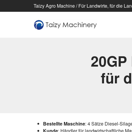
Taizy Agro Machine / Für Landwirte, für die Lan
20GP 
für 
Bestellte Maschine
: 4 Sätze Diesel-Silag
Kunde
: Händler für landwirtschaftliche M