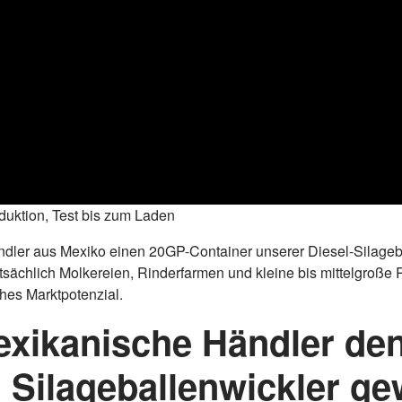
duktion, Test bis zum Laden
Händler aus Mexiko einen 20GP-Container unserer Diesel-Silageb
tsächlich Molkereien, Rinderfarmen und kleine bis mittelgroß
hes Marktpotenzial.
xikanische Händler de
 Silageballenwickler ge