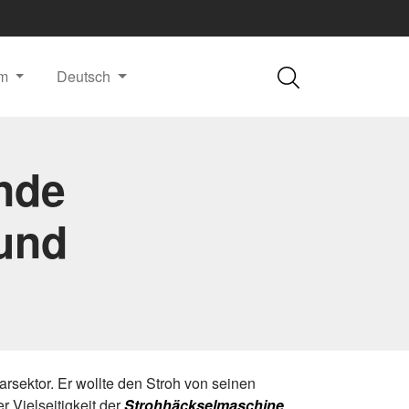
m
Deutsch
nde
 und
rsektor. Er wollte den Stroh von seinen
 Vielseitigkeit der
Strohhäckselmaschine