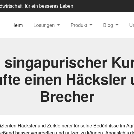
dwirtschaft, für ein besseres Leben
Heim
Lösungen
Produkt
Blog
U
n singapurischer Ku
fte einen Häcksler
Brecher
ienten Häcksler und Zerkleinerer für seine Bedürfnisse im Agra
eßend besser verarbeiten und nutzen zu können. Angesichts der