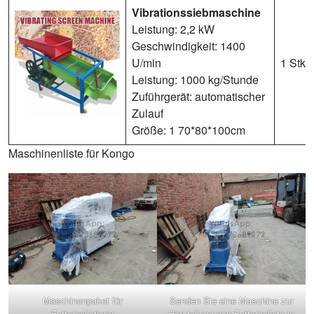
Vibrationssiebmaschine
Leistung: 2,2 kW
Geschwindigkeit: 1400
U/min
1 Stk
Leistung: 1000 kg/Stunde
Zuführgerät: automatischer
Zulauf
Größe: 1 70*80*100cm
Maschinenliste für Kongo
Maschinenpaket für
Senden Sie eine Maschine zur
Futterpelletierer
Herstellung von Futterpellets in