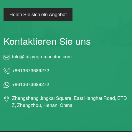
Whatsapp
Holen Sie sich ein Angebot
Email
Wechat
Kontaktieren Sie uns
Chat
info@taizyagromachine.com
+8613673689272
+8613673689272
Zhengshang Jingkai Square, East Hanghai Road, ETD
Z, Zhengzhou, Henan, China