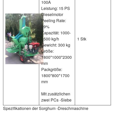
100A
Leistung: 15 PS
Dieselmotor
Peeling Rate:
99%
Kapazität: 1000-
1500 kg/h
1 Stk
Gewicht: 300 kg
Größe:
1800*1000*2300
mm
Packgröße:
1800*800*1700
mm
Mit zusätzlichen
zwei PCs -Siebe
Spezifikationen der Sorghum -Dreschmaschine