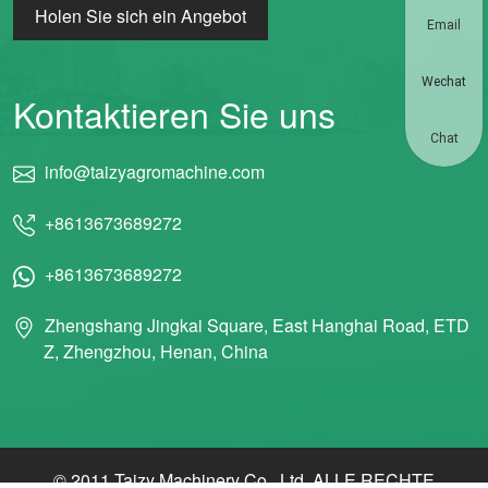
Holen Sie sich ein Angebot
Email
Wechat
Kontaktieren Sie uns
Chat
info@taizyagromachine.com
+8613673689272
+8613673689272
Zhengshang Jingkai Square, East Hanghai Road, ETD
Z, Zhengzhou, Henan, China
© 2011 Taizy Machinery Co., Ltd. ALLE RECHTE