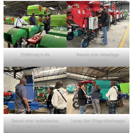
Einführung in die
Besuch einer Maissilage-
Silagehäcksler-Maschine
Ballenpresse
Besuch einer hydraulischen
Lernen über Silage-Mischwagen
Silagepressen-Ballenpresse