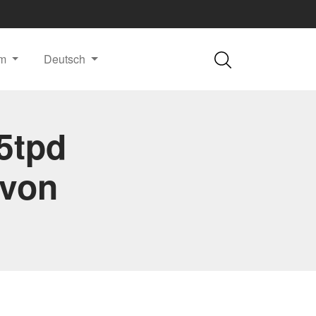
m
Deutsch
15tpd
 von