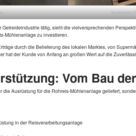
ge
kombinierte R
r Getreideindustrie tätig, sieht die vielversprechenden Perspek
is-Mühlenanlage zu investieren.
le Erträge durch die Belieferung des lokalen Marktes, von Super
r hat der Kunde von Anfang an großen Wert auf die Zuverlässigk
rstützung: Vom Bau der
ur die Ausrüstung für die Rohreis-Mühlenanlage geliefert, son
üstung in der Reisverarbeitungsanlage