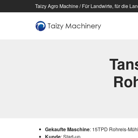
Taizy Agro Machine / Für Landwirte, für die Lan
Tans
Roh
Gekaufte Maschine
: 15TPD Rohreis-Müh
Kunde
: Start-up