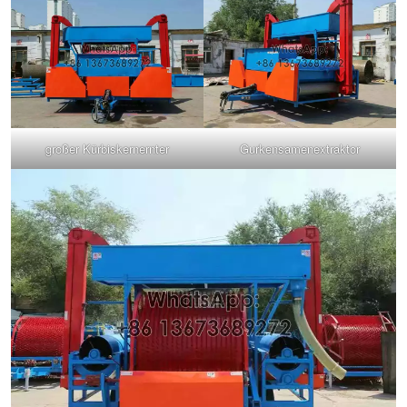
großer Kürbiskernernter
Gurkensamenextraktor