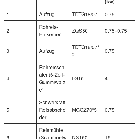
(kw)
1
Aufzug
TDTG18/07
0.75
Rohreis-
2
ZQS50
0.75+0.75
Entkerner
TDTG18/07*
3
Aufzug
0.75
2
Rohreissch
äler (6-Zoll-
4
LG15
4
Gummiwalz
e)
Schwerkraft-
5
Reisabschei
MGCZ70*5
0.75
der
Reismühle
6
(Schmirgelw
NS150
15