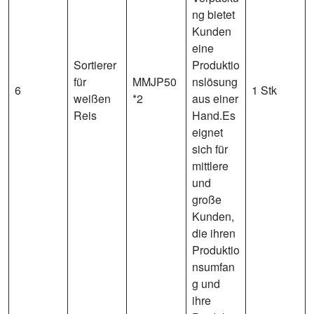
ng bietet
Kunden
eine
Sortierer
Produktio
für
MMJP50
nslösung
6
1 Stk
weißen
*2
aus einer
Reis
Hand.Es
eignet
sich für
mittlere
und
große
Kunden,
die ihren
Produktio
nsumfan
g und
ihre