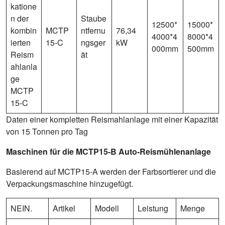
katione
n der
Staube
12500*
15000*
kombin
MCTP
ntfernu
76,34
4000*4
8000*4
ierten
15-C
ngsger
kW
000mm
500mm
Reism
ät
ahlanla
ge
MCTP
15-C
Daten einer kompletten Reismahlanlage mit einer Kapazität
von 15 Tonnen pro Tag
Maschinen für die MCTP15-B Auto-Reismühlenanlage
Basierend auf MCTP15-A werden der Farbsortierer und die
Verpackungsmaschine hinzugefügt.
NEIN.
Artikel
Modell
Leistung
Menge