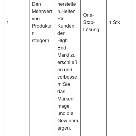
Den
herstelle
Mehrwert
n,Helfen
One-
von
Sie
1
Stop-
1 Stk
Produkte
Kunden,
Lösung
n
den
steigern
High-
End-
Markt zu
erschließ
en und
verbesse
rn Sie
das
Markeni
mage
und die
Gewinnm
argen.