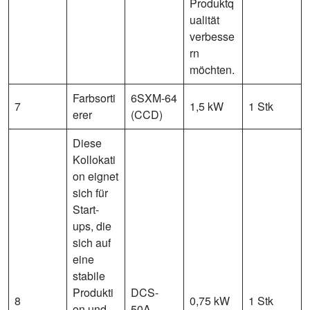
Produktq
ualität
verbesse
rn
möchten.
Farbsorti
6SXM-64
7
1,5 kW
1 Stk
erer
(CCD)
Diese
Kollokati
on eignet
sich für
Start-
ups, die
sich auf
eine
stabile
Produkti
DCS-
8
0,75 kW
1 Stk
on und
50A