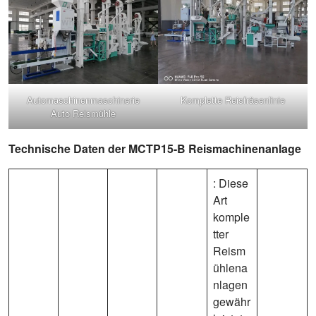
Automaschinenmaschinerie
Komplette Reisfräsenlinie
Auto Reismühle
Technische Daten der MCTP15-B Reismachinenanlage
: Diese
Art
komple
tter
Reism
ühlena
nlagen
gewähr