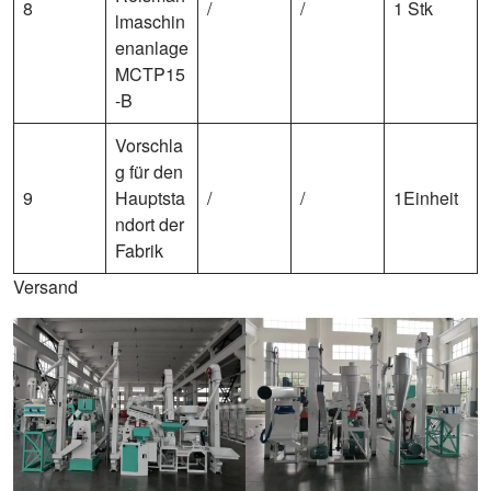
8
/
/
1 Stk
lmaschin
enanlage
MCTP15
-B
Vorschla
g für den
9
Hauptsta
/
/
1Einheit
ndort der
Fabrik
Versand