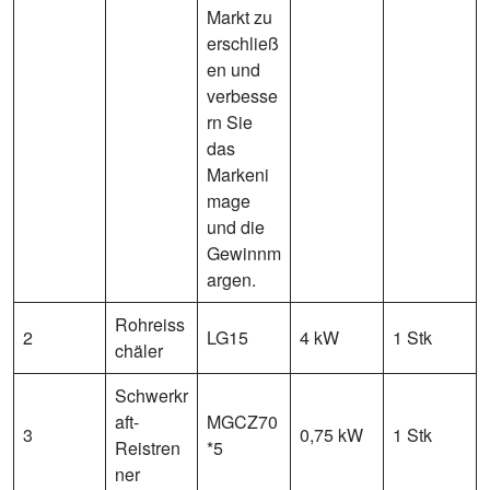
Markt zu
erschließ
en und
verbesse
rn Sie
das
Markeni
mage
und die
Gewinnm
argen.
Rohreiss
2
LG15
4 kW
1 Stk
chäler
Schwerkr
aft-
MGCZ70
3
0,75 kW
1 Stk
Reistren
*5
ner