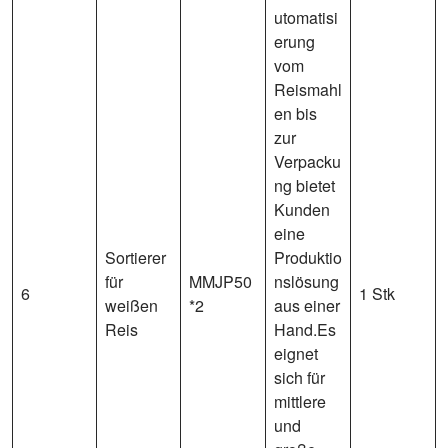
utomatisi
erung
vom
Reismahl
en bis
zur
Verpacku
ng bietet
Kunden
eine
Sortierer
Produktio
für
MMJP50
nslösung
6
1 Stk
weißen
*2
aus einer
Reis
Hand.Es
eignet
sich für
mittlere
und