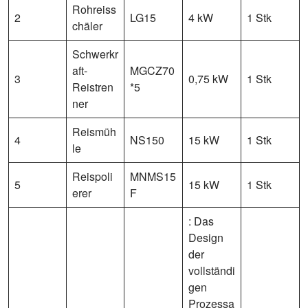
Rohreiss
2
LG15
4 kW
1 Stk
chäler
Schwerkr
aft-
MGCZ70
3
0,75 kW
1 Stk
Reistren
*5
ner
Reismüh
4
NS150
15 kW
1 Stk
le
Reispoli
MNMS15
5
15 kW
1 Stk
erer
F
: Das
Design
der
vollständi
gen
Prozessa