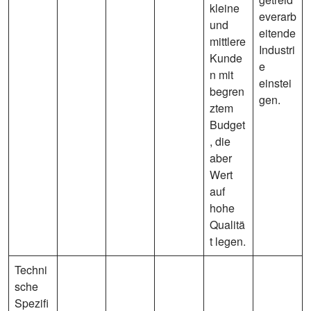
kleine
everarb
und
eitende
mittlere
Industri
Kunde
e
n mit
einstei
begren
gen.
ztem
Budget
, die
aber
Wert
auf
hohe
Qualitä
t legen.
Techni
sche
Spezifi