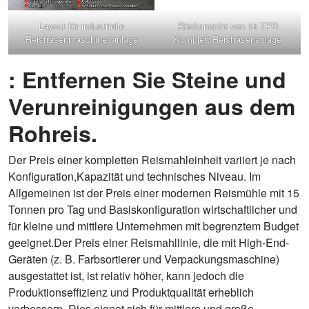
Layout für industrielle
Rückansicht von 15 TPD
Reisfräsenmaschinenanlage
Komplett Reisfräsenanlage
: Entfernen Sie Steine ​​und
Verunreinigungen aus dem
Rohreis.
Der Preis einer kompletten Reismahleinheit variiert je nach
Konfiguration,Kapazität und technisches Niveau. Im
Allgemeinen ist der Preis einer modernen Reismühle mit 15
Tonnen pro Tag und Basiskonfiguration wirtschaftlicher und
für kleine und mittlere Unternehmen mit begrenztem Budget
geeignet.Der Preis einer Reismahllinie, die mit High-End-
Geräten (z. B. Farbsortierer und Verpackungsmaschine)
ausgestattet ist, ist relativ höher, kann jedoch die
Produktionseffizienz und Produktqualität erheblich
verbessern. Dies eignet sich für mittlere und große