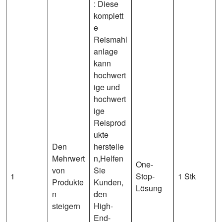
: Diese
komplett
e
Reismahl
anlage
kann
hochwert
ige und
hochwert
ige
Reisprod
ukte
Den
herstelle
Mehrwert
n,Helfen
One-
von
Sie
1
Stop-
1 Stk
Produkte
Kunden,
Lösung
n
den
steigern
High-
End-