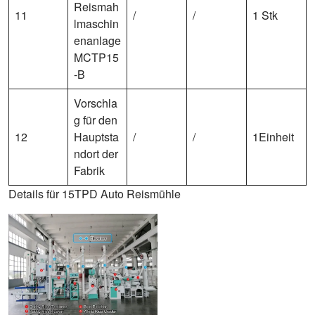
Reismah
11
/
/
1 Stk
lmaschin
enanlage
MCTP15
-B
Vorschla
g für den
12
Hauptsta
/
/
1Einheit
ndort der
Fabrik
Details für 15TPD Auto Reismühle