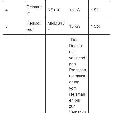
Reismüh
4
NS150
15 kW
1 Stk
le
Reispoli
MNMS15
5
15 kW
1 Stk
erer
F
: Das
Design
der
vollständi
gen
Prozessa
utomatisi
erung
vom
Reismahl
en bis
zur
Verpacku