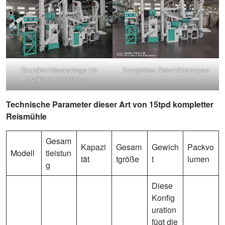
Grundreizfräsenanlage mit
Komplettes Reismühlenlayout
weißem Reisklässler
Technische Parameter dieser Art von 15tpd kompletter
Reismühle
Gesam
Kapazi
Gesam
Gewich
Packvo
Modell
tleistun
tät
tgröße
t
lumen
g
Diese
Konfig
uration
fügt die