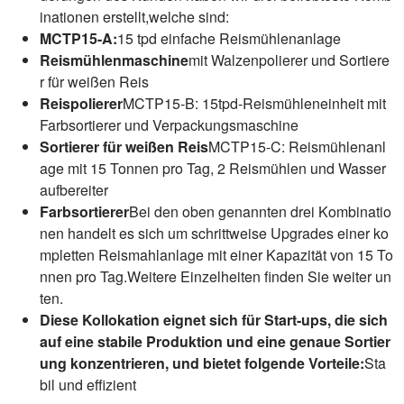
inationen erstellt,welche sind:
MCTP15-A:
15 tpd einfache Reismühlenanlage
Reismühlenmaschine
mit Walzenpolierer und Sortiere
r für weißen Reis
Reispolierer
MCTP15-B: 15tpd-Reismühleneinheit mit
Farbsortierer und Verpackungsmaschine
Sortierer für weißen Reis
MCTP15-C: Reismühlenanl
age mit 15 Tonnen pro Tag, 2 Reismühlen und Wasser
aufbereiter
Farbsortierer
Bei den oben genannten drei Kombinatio
nen handelt es sich um schrittweise Upgrades einer ko
mpletten Reismahlanlage mit einer Kapazität von 15 To
nnen pro Tag.Weitere Einzelheiten finden Sie weiter un
ten.
Diese Kollokation eignet sich für Start-ups, die sich
auf eine stabile Produktion und eine genaue Sortier
ung konzentrieren, und bietet folgende Vorteile:
Sta
bil und effizient