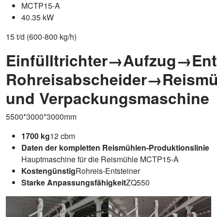
MCTP15-A
40.35 kW
15 t/d (600-800 kg/h)
Einfülltrichter→Aufzug→E
Rohreisabscheider→Reism
und Verpackungsmaschine
5500*3000*3000mm
1700 kg
12 cbm
Daten der kompletten Reismühlen-Produktionslinie
Hauptmaschine für die Reismühle MCTP15-A
Kostengünstig
Rohreis-Entsteiner
Starke Anpassungsfähigkeit
ZQ550