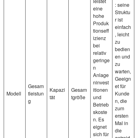
leistet
: seine
eine
Struktu
hohe
r ist
Produk
einfach
tionseff
, leicht
izienz
zu
bei
bedien
relativ
en und
geringe
zu
n
warten,
Anlage
Geeign
ninvest
Gesam
et für
Kapazi
Gesam
itionen
Modell
tleistun
Kunde
tät
tgröße
und
g
n, die
Betrieb
zum
skoste
ersten
n. Es
Mal in
eignet
die
sich für
getreid