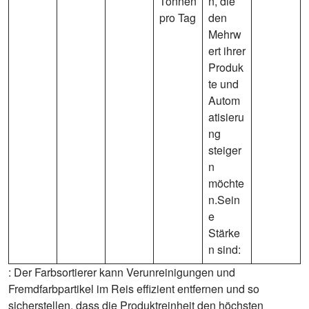
Tonnen
n, die
pro Tag
den
Mehrw
ert ihrer
Produk
te und
Autom
atisieru
ng
steiger
n
möchte
n.Sein
e
Stärke
n sind:
: Der Farbsortierer kann Verunreinigungen und
Fremdfarbpartikel im Reis effizient entfernen und so
sicherstellen, dass die Produktreinheit den höchsten