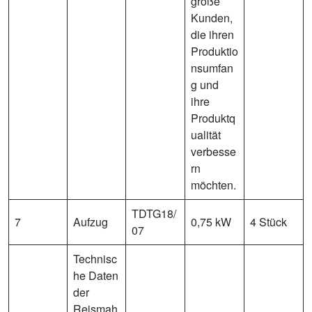
große
Kunden,
die ihren
Produktio
nsumfan
g und
ihre
Produktq
ualität
verbesse
rn
möchten.
TDTG18/
7
Aufzug
0,75 kW
4 Stück
07
Technisc
he Daten
der
Reismah