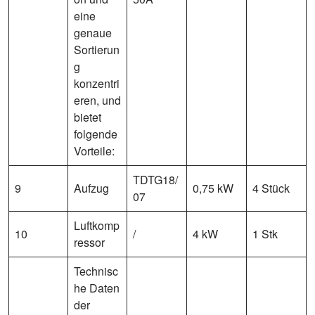
eine
genaue
Sortierun
g
konzentri
eren, und
bietet
folgende
Vorteile:
TDTG18/
9
Aufzug
0,75 kW
4 Stück
07
Luftkomp
10
/
4 kW
1 Stk
ressor
Technisc
he Daten
der