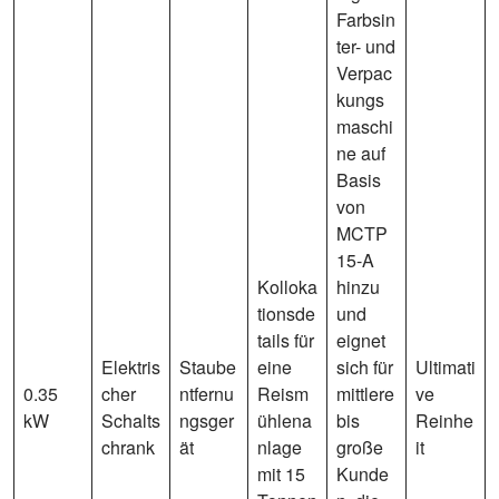
Farbsin
ter- und
Verpac
kungs
maschi
ne auf
Basis
von
MCTP
15-A
Kolloka
hinzu
tionsde
und
tails für
eignet
Elektris
Staube
eine
sich für
Ultimati
0.35
cher
ntfernu
Reism
mittlere
ve
kW
Schalts
ngsger
ühlena
bis
Reinhe
chrank
ät
nlage
große
it
mit 15
Kunde