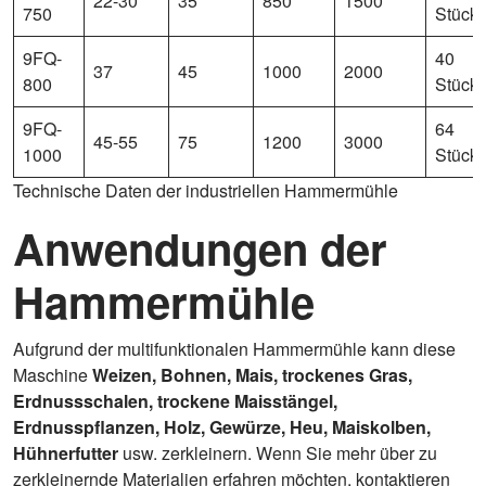
22-30
35
850
1500
750
Stück
9FQ-
40
37
45
1000
2000
800
Stück
9FQ-
64
45-55
75
1200
3000
1000
Stück
Technische Daten der industriellen Hammermühle
Anwendungen der
Hammermühle
Aufgrund der multifunktionalen Hammermühle kann diese
Maschine
Weizen, Bohnen, Mais, trockenes Gras,
Erdnussschalen, trockene Maisstängel,
Erdnusspflanzen, Holz, Gewürze, Heu,
Maiskolben,
Hühnerfutter
usw. zerkleinern. Wenn Sie mehr über zu
zerkleinernde Materialien erfahren möchten, kontaktieren