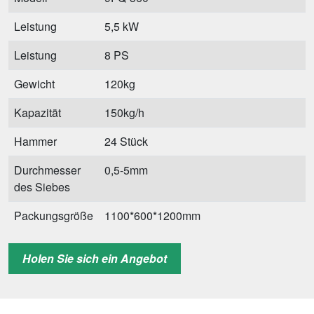
Leistung
5,5 kW
Leistung
8 PS
Gewicht
120kg
Kapazität
150kg/h
Hammer
24 Stück
Durchmesser
0,5-5mm
des Siebes
Packungsgröße
1100*600*1200mm
Baugröße mit
500*300*600mm
Holen Sie sich ein Angebot
Zyklon und
Motor