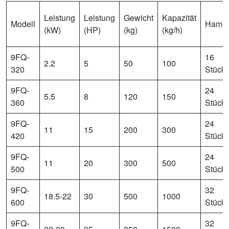
Leistung
Leistung
Gewicht
Kapazität
Modell
Hamm
(kW)
(HP)
(kg)
(kg/h)
9FQ-
16
2.2
5
50
100
320
Stück
9FQ-
24
5.5
8
120
150
360
Stück
9FQ-
24
11
15
200
300
420
Stück
9FQ-
24
11
20
300
500
500
Stück
9FQ-
32
18.5-22
30
500
1000
600
Stück
9FQ-
32