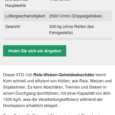
Hauptwelle
Lüftergeschwindigkeit
2500 U/min (Doppelgebläse)
Gewicht
300 kg (ohne Reifen des
Fahrgestells)
Gesamtabmessungen
2300*1570*1170 mm (ohne
Abmessungen des Fahrgestells
Holen Sie sich ein Angebot
und Dieselmotors)
Verpackungsmaße
1400*850*1200 mm (ohne
Abmessungen des Fahrgestells
Dieser 5TD-100
Reis-Weizen-Getreideabschäler
trennt
und Dieselmotors)
Korn schnell und effizient von Hüllen, wie Reis, Weizen und
Sojabohnen. Es kann Abschälen, Trennen und Sieben in
einem Durchgang durchführen, mit einer Kapazität von 800-
1500 kg/h, was die Verarbeitungseffizienz während der
Hochsaison erheblich steigert.