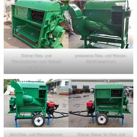
Kleiner Reis- und
preiswerte Reis- und Weizen-
Weizensäumer zum Verkauf
Schälmaschinen
von Taizy
Mini-Reis- und Weizensäumer
Kleiner Reiser for Reis und