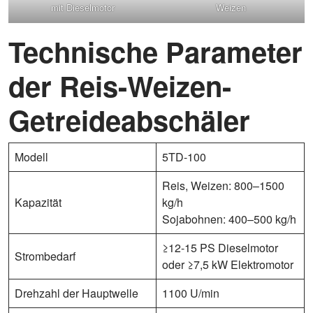
mit Dieselmotor
Weizen
Technische Parameter
der Reis-Weizen-
Getreideabschäler
Modell
5TD-100
Reis, Weizen: 800–1500
Kapazität
kg/h
Sojabohnen: 400–500 kg/h
≥12-15 PS Dieselmotor
Strombedarf
oder ≥7,5 kW Elektromotor
Drehzahl der Hauptwelle
1100 U/min