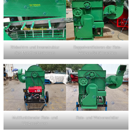
Bildschirm und Innenstruktur
Doppelventilatoren der Reis-
des Mehrfruchtsäumers
Weizen-Schälmachine
Multifunktionaler Reis- und
Reis- und Weizenschäler
Weizensäumer