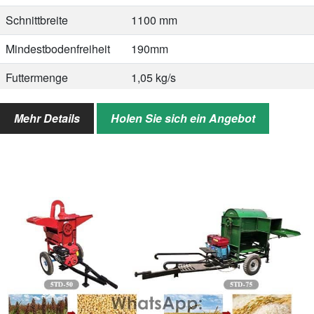
Schnittbreite
1100 mm
Mindestbodenfreiheit
190mm
Futtermenge
1,05 kg/s
Größe
3100*1440*1630mm
Mehr Details
Holen Sie sich ein Angebot
Gewicht
570kg