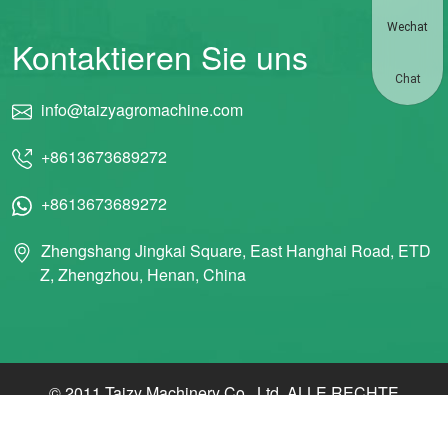
Wechat
Kontaktieren Sie uns
Chat
info@taizyagromachine.com
+8613673689272
+8613673689272
Zhengshang Jingkai Square, East Hanghai Road, ETD
Z, Zhengzhou, Henan, China
© 2011 Taizy Machinery Co., Ltd. ALLE RECHTE