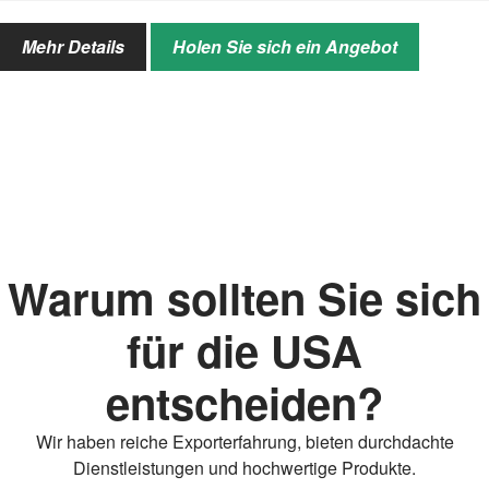
Leistung
13,2-22 kW
Mehr Details
Holen Sie sich ein Angebot
Zeilenabstand
160mm
Eröffnungsanteil der
Doppelscheibentypen
Aussaat und Düngung
Saattiefe
20-25mm (einstellbar)
Düngungstiefe
60-80mm (einstellbar)
Verknüpfung
Dreipunkt-Hinterradaufhängung
Warum sollten Sie sich
Düngermenge
0–420 kg/Morgen (einstellbar)
für die USA
Arbeitseffizienz
0,60–1,0 Acre/Stunde
entscheiden?
Modell
2BXF-12
Wir haben reiche Exporterfahrung, bieten durchdachte
Reihen säen
12
Dienstleistungen und hochwertige Produkte.