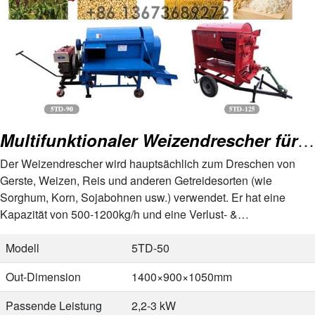
Multifunktionaler Weizendrescher für Rohreisweizen, Gerste, Sojabohnen
Der Weizendrescher wird hauptsächlich zum Dreschen von
Gerste, Weizen, Reis und anderen Getreidesorten (wie
Sorghum, Korn, Sojabohnen usw.) verwendet. Er hat eine
Kapazität von 500-1200kg/h und eine Verlust- &
Beschädigungsrate von ≤1.5%. Diese Dreschmaschine für
Reis und Weizen ist…
Modell
5TD-50
Out-Dimension
1400×900×1050mm
Passende Leistung
2,2-3 kW