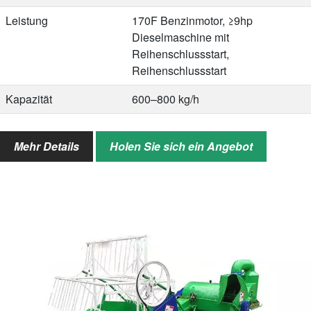
Leistung
170F Benzinmotor, ≥9hp
Dieselmaschine mit
Reihenschlussstart,
Reihenschlussstart
Kapazität
600–800 kg/h
Dreschgeschwindigkeit
≥98%
Mehr Details
Holen Sie sich ein Angebot
Zerbrichrate
≤2%
Gewicht
90kg ohne Motor
Gesamtgröße (L*B*H)
1640*1640*1280mm
MENGE/20GP
24 Stück
MENGE/40GP
66 Stück