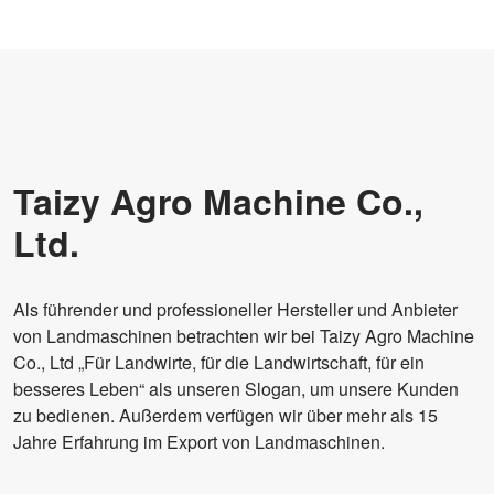
Übergröße
1630*2250*1100mm
Gewicht
360kg
Leistung
35-70 PS
Leistung
25,7–36,7 kW
Taizy Agro Machine Co.,
Zeilenabstand
150mm
Ltd.
Eröffnungsanteil der
Doppelscheibentypen
Aussaat und Düngung
Als führender und professioneller Hersteller und Anbieter
Saattiefe
20-25mm (einstellbar)
von Landmaschinen betrachten wir bei Taizy Agro Machine
Düngungstiefe
60-80mm (einstellbar)
Co., Ltd „Für Landwirte, für die Landwirtschaft, für ein
besseres Leben“ als unseren Slogan, um unsere Kunden
Verknüpfung
Dreipunkt-Hinterradaufhängung
zu bedienen. Außerdem verfügen wir über mehr als 15
Jahre Erfahrung im Export von Landmaschinen.
Düngermenge
0–420 kg/Morgen (einstellbar)
Arbeitseffizienz
1,20–1,50 Acre/Stunde