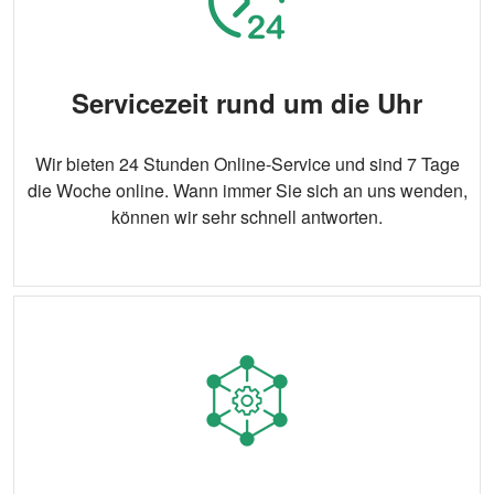
Verknüpfung
Dreipunkt-Hinterradaufhängung
Düngermenge
0–420 kg/Morgen (einstellbar)
Servicezeit rund um die Uhr
Arbeitseffizienz
4,0–7,5 Acres/Stunde
Wir bieten 24 Stunden Online-Service und sind 7 Tage
die Woche online. Wann immer Sie sich an uns wenden,
können wir sehr schnell antworten.