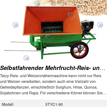
Verpackungsmaße
1400*850*1200 mm (ohne
Abmessungen des Fahrgestells
und Dieselmotors)
Selbstfahrender Mehrfrucht-Reis- und Weizen-Entaster
Taizy-Reis- und Weizenmähermaschine kann nicht nur Reis
und Weizen verarbeiten, sondern auch eine Vielzahl von
Getreidepflanzen, einschließlich Sorghum, Hirse, Quinoa,
Sojabohnen und Raps. Für verschiedene Körner können Sie
die entsprechenden Siebe wechseln. Dieser Multi-Reis-
Weizen…
Modell
5TYC1-90