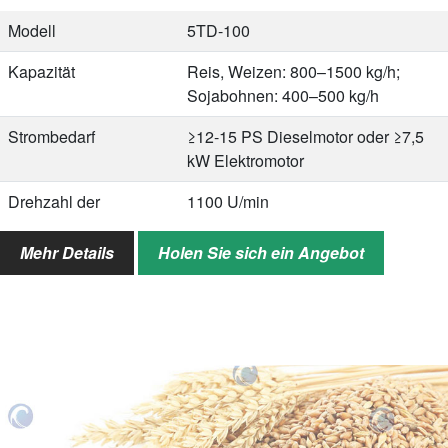
1500 kg/h, was die Verarbeitungseffizienz während der
Spitzenzeit deutlich erhöht…
Modell
5TD-100
Kapazität
Reis, Weizen: 800–1500 kg/h;
Sojabohnen: 400–500 kg/h
Strombedarf
≥12-15 PS Dieselmotor oder ≥7,5
kW Elektromotor
Drehzahl der
1100 U/min
Hauptwelle
Mehr Details
Holen Sie sich ein Angebot
Lüftergeschwindigkeit
2500 U/min (Doppelgebläse)
Gewicht
300 kg (ohne Reifen des
Fahrgestells)
Gesamtabmessungen
2300*1570*1170 mm (ohne
Abmessungen des Fahrgestells
und Dieselmotors)